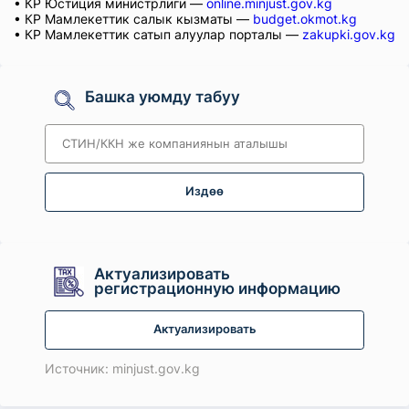
• КР Юстиция министрлиги —
online.minjust.gov.kg
• КР Мамлекеттик салык кызматы —
budget.okmot.kg
• КР Мамлекеттик сатып алуулар порталы —
zakupki.gov.kg
Башка уюмду табуу
Издөө
Актуализировать
регистрационную информацию
Актуализировать
Источник: minjust.gov.kg