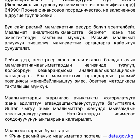
(Экономикалык түрлөрүнүн мамлекеттик классификатору))
64990: Прочее финансовое посредничество, не включенное
в другие группировки .
Бул сайт расмий мамлекеттик ресурс болуп эсептелбейт.
Маалымат аналитикалыкмаксатта берилет жана так
эместиктерди камтышы мүмкүн. Расмий маалымат
алууүчүн тиешелүү мамлекеттик органдарга кайрылуу
сунушталат.
Рейтингдер, реестрлер жана аналитикалык баллдар ачык
мамлекеттикмаалыматтардын негизинде түзүлүп,
долбоордун көзкарандысыз аналитикалыкпозициясын
чагылдырат. Алар мамлекеттик органдардын расмий
позициясы мененбайланыштуу эмес. Эсептөө методикасы
такталышы мүмкүн.
Маалыматтарды жарыялоо ачыктыкты жогорулатууга
жана адилеттүү атаандаштыктыөнүктүрүүгө багытталган.
Иштеп чыгуу ачык маалыматтар жөнүндө мыйзамдын
алкагындажүргүзүлөт. Натыйжаларды чечмелөө
колдонуучунун ыктыярына калтырылат.
Маалыматтардын булактары:
• КРнин расмий ачык маалыматтар порталы —
data.gov.kg