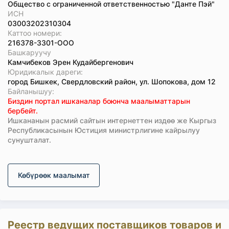
Общество с ограниченной ответственностью "Данте Пэй"
ИСН
03003202310304
Каттоо номери:
216378-3301-ООО
Башкаруучу
Камчибеков Эрен Кудайбергенович
Юридикалык дареги:
город Бишкек, Свердловский район, ул. Шопокова, дом 12
Байланышуу:
Биздин портал ишканалар боюнча маалыматтарын
бербейт.
Ишкананын расмий сайтын интернеттен издөө же Кыргыз
Республикасынын Юстиция министрлигине кайрылуу
сунушталат.
Көбүрөөк маалымат
Реестр ведущих поставщиков товаров и