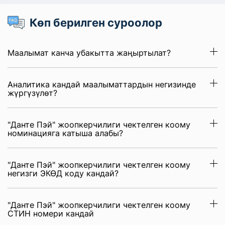
Көп берилген суроолор
Маалымат канча убакытта жаңыртылат?
Аналитика кандай маалыматтардын негизинде
жүргүзүлөт?
"Данте Пэй" жоопкерчилиги чектелген коому
номинацияга катыша алабы?
"Данте Пэй" жоопкерчилиги чектелген коому
негизги ЭКӨД коду кандай?
"Данте Пэй" жоопкерчилиги чектелген коому
СТИН номери кандай