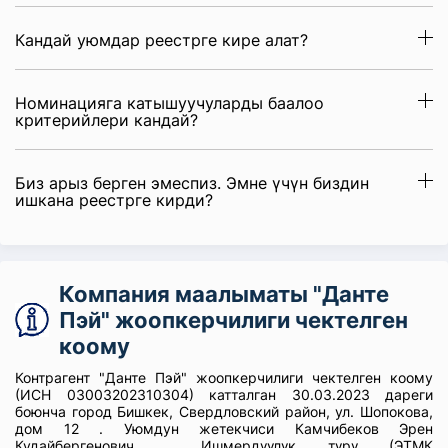
Кандай уюмдар реестрге кире алат?
Номинацияга катышуучуларды баалоо
критерийлери кандай?
Биз арыз берген эмеспиз. Эмне үчүн биздин
ишкана реестрге кирди?
Компания маалыматы "Данте
Пэй" жоопкерчилиги чектелген
коому
Контрагент "Данте Пэй" жоопкерчилиги чектелген коому
(ИСН 03003202310304) катталган 30.03.2023 дареги
боюнча город Бишкек, Свердловский район, ул. Шопокова,
дом 12 . Уюмдун жетекчиси Камчибеков Эрен
Кудайбергенович , Ишмердүүлүк түрү (ЭТМК