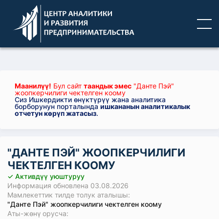
Маанилүү!
Бул сайт
таандык эмес
"Данте Пэй"
жоопкерчилиги чектелген коому
Сиз Ишкердикти өнүктүрүү жана аналитика
борборунун порталында
ишкананын аналитикалык
отчетун көрүп жатасыз
.
"ДАНТЕ ПЭЙ" ЖООПКЕРЧИЛИГИ
ЧЕКТЕЛГЕН КООМУ
✓ Активдүү уюштуруу
Информация обновлена 03.08.2026
Мамлекеттик тилде толук аталышы:
"Данте Пэй" жоопкерчилиги чектелген коому
Аты-жөнү орусча: