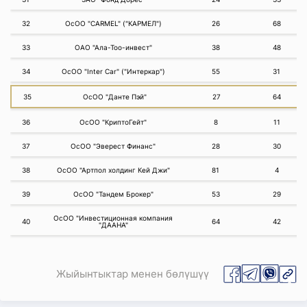
32
ОсОО "CARMEL" ("КАРМЕЛ")
26
68
33
ОАО "Ала-Тоо-инвест"
38
48
34
ОсОО "Inter Car" ("Интеркар")
55
31
35
ОсОО "Данте Пэй"
27
64
36
ОсОО "КриптоГейт"
8
11
37
ОсОО "Эверест Финанс"
28
30
38
ОсОО "Артпол холдинг Кей Джи"
81
4
39
ОсОО "Тандем Брокер"
53
29
ОсОО "Инвестиционная компания
40
64
42
"ДААНА"
Жыйынтыктар менен бөлүшүү