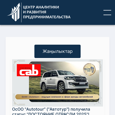
Жаңылыктар
ОсОО "Autotour" ("Автотур") получила
статус “ДОСТОЯНИЕ ОТРАСЛИ 2025”!