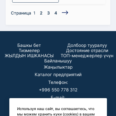
Страница
1
2
3
4
Башкы бет
Долбоор тууралуу
Тизмелер
Достояние отрасли
ЖЫЛДЫН ИШКАНАСЫ
ТОП-менеджерлер үчүн
Байланышуу
Жаңылыктар
Каталог предприятий
Телефон:
+996 550 778 312
E-mail:
office@analyt-kg.com
Используя наш сайт, вы соглашаетесь, что
БААК үчүн:
мы можем хранить куки (cookies) в вашем