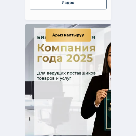
Издөө
Арыз калтыруу