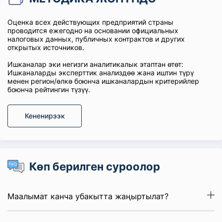
Оценка всех действующих предприятий страны
проводится ежегодно на основании официальных
налоговых данных, публичных контрактов и других
открытых источников.
Ишканалар эки негизги аналитикалык этаптан өтөт:
Ишканаларды эксперттик анализдөө жана иштин түрү
менен регион/өлкө боюнча ишканалардын критерийлер
боюнча рейтингин түзүү.
Кененирээк
Көп берилген суроолор
Маалымат канча убакытта жаңыртылат?