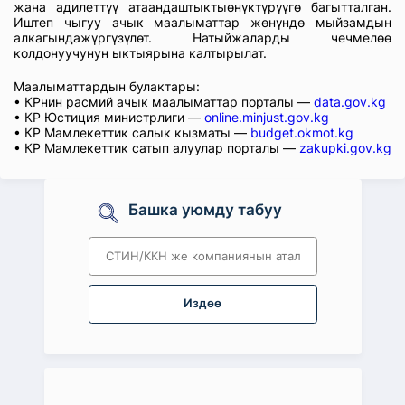
жана адилеттүү атаандаштыктыөнүктүрүүгө багытталган.
Иштеп чыгуу ачык маалыматтар жөнүндө мыйзамдын
алкагындажүргүзүлөт. Натыйжаларды чечмелөө
колдонуучунун ыктыярына калтырылат.
Маалыматтардын булактары:
• КРнин расмий ачык маалыматтар порталы —
data.gov.kg
• КР Юстиция министрлиги —
online.minjust.gov.kg
• КР Мамлекеттик салык кызматы —
budget.okmot.kg
• КР Мамлекеттик сатып алуулар порталы —
zakupki.gov.kg
Башка уюмду табуу
Издөө