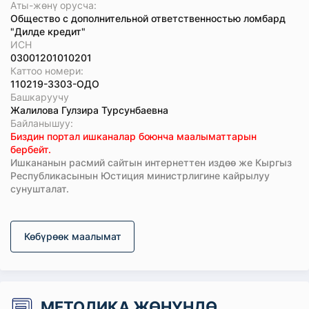
Аты-жөнү орусча:
Общество с дополнительной ответственностью ломбард
"Дилде кредит"
ИСН
03001201010201
Каттоо номери:
110219-3303-ОДО
Башкаруучу
Жалилова Гулзира Турсунбаевна
Байланышуу:
Биздин портал ишканалар боюнча маалыматтарын
бербейт.
Ишкананын расмий сайтын интернеттен издөө же Кыргыз
Республикасынын Юстиция министрлигине кайрылуу
сунушталат.
Көбүрөөк маалымат
МЕТОДИКА ЖӨНҮНДӨ