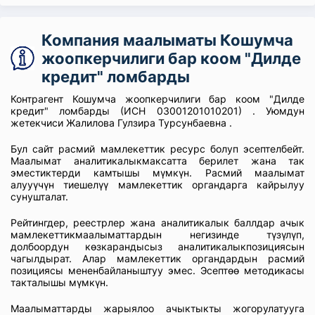
Компания маалыматы Кошумча
жоопкерчилиги бар коом "Дилде
кредит" ломбарды
Контрагент Кошумча жоопкерчилиги бар коом "Дилде
кредит" ломбарды (ИСН 03001201010201) . Уюмдун
жетекчиси Жалилова Гулзира Турсунбаевна .
Бул сайт расмий мамлекеттик ресурс болуп эсептелбейт.
Маалымат аналитикалыкмаксатта берилет жана так
эместиктерди камтышы мүмкүн. Расмий маалымат
алууүчүн тиешелүү мамлекеттик органдарга кайрылуу
сунушталат.
Рейтингдер, реестрлер жана аналитикалык баллдар ачык
мамлекеттикмаалыматтардын негизинде түзүлүп,
долбоордун көзкарандысыз аналитикалыкпозициясын
чагылдырат. Алар мамлекеттик органдардын расмий
позициясы мененбайланыштуу эмес. Эсептөө методикасы
такталышы мүмкүн.
Маалыматтарды жарыялоо ачыктыкты жогорулатууга