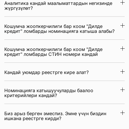
Аналитика кандай маалыматтардын негизинде
жүргүзүлөт?
Кошумча жоопкерчилиги бар коом "Дилде
кредит" ломбарды номинацияга катыша алабы?
Кошумча жоопкерчилиги бар коом "Дилде
кредит" ломбарды СТИН номери кандай
Кандай уюмдар реестрге кире алат?
Номинацияга катышуучуларды баалоо
критерийлери кандай?
Биз арыз берген эмеспиз. Эмне үчүн биздин
ишкана реестрге кирди?