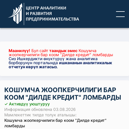
Маанилүү!
Бул сайт
таандык эмес
Кошумча
жоопкерчилиги бар коом "Дилде кредит" ломбарды
Сиз Ишкердикти өнүктүрүү жана аналитика
борборунун порталында
ишкананын аналитикалык
отчетун көрүп жатасыз
.
КОШУМЧА ЖООПКЕРЧИЛИГИ БАР
КООМ "ДИЛДЕ КРЕДИТ" ЛОМБАРДЫ
✓ Активдүү уюштуруу
Информация обновлена 03.08.2026
Мамлекеттик тилде толук аталышы:
Кошумча жоопкерчилиги бар коом "Дилде кредит"
ломбарды