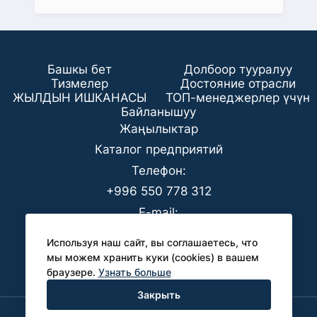
Башкы бет
Долбоор тууралуу
Тизмелер
Достояние отрасли
ЖЫЛДЫН ИШКАНАСЫ
ТОП-менеджерлер үчүн
Байланышуу
Жаңылыктар
Каталог предприятий
Телефон:
+996 550 778 312
E-mail:
office@analyt-kg.com
Используя наш сайт, вы соглашаетесь, что
БААК үчүн:
мы можем хранить куки (cookies) в вашем
браузере.
Узнать больше
pr@analyt-kg.com
Закрыть
Политика конфиденциальности