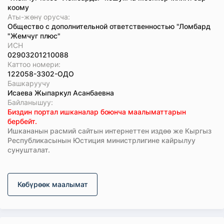
коому
Аты-жөнү орусча:
Общество с дополнительной ответственностью "Ломбард
"Жемчуг плюс"
ИСН
02903201210088
Каттоо номери:
122058-3302-ОДО
Башкаруучу
Исаева Жыпаркул Асанбаевна
Байланышуу:
Биздин портал ишканалар боюнча маалыматтарын
бербейт.
Ишкананын расмий сайтын интернеттен издөө же Кыргыз
Республикасынын Юстиция министрлигине кайрылуу
сунушталат.
Көбүрөөк маалымат