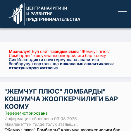
Маанилүү!
Бул сайт
таандык эмес
"Жемчуг плюс"
Ломбарды" кошумча жоопкерчилиги бар коому
Сиз Ишкердикти өнүктүрүү жана аналитика
борборунун порталында
ишкананын аналитикалык
отчетун көрүп жатасыз
.
"ЖЕМЧУГ ПЛЮС" ЛОМБАРДЫ"
КОШУМЧА ЖООПКЕРЧИЛИГИ БАР
КООМУ
Перерегистрирована
Информация обновлена 03.08.2026
Мамлекеттик тилде толук аталышы:
"Жемчуг плюс" Ломбарды" кошумча жоопкерчилиги бар