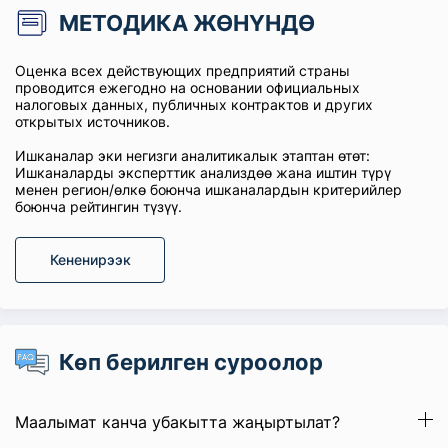
МЕТОДИКА ЖӨНҮНДӨ
Оценка всех действующих предприятий страны
проводится ежегодно на основании официальных
налоговых данных, публичных контрактов и других
открытых источников.
Ишканалар эки негизги аналитикалык этаптан өтөт:
Ишканаларды эксперттик анализдөө жана иштин түрү
менен регион/өлкө боюнча ишканалардын критерийлер
боюнча рейтингин түзүү.
Кененирээк
Көп берилген суроолор
Маалымат канча убакытта жаңыртылат?