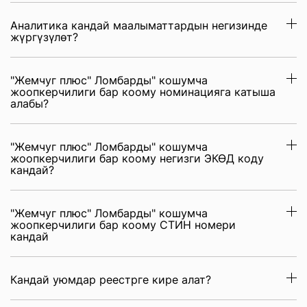
Аналитика кандай маалыматтардын негизинде
жүргүзүлөт?
"Жемчуг плюс" Ломбарды" кошумча
жоопкерчилиги бар коому номинацияга катыша
алабы?
"Жемчуг плюс" Ломбарды" кошумча
жоопкерчилиги бар коому негизги ЭКӨД коду
кандай?
"Жемчуг плюс" Ломбарды" кошумча
жоопкерчилиги бар коому СТИН номери
кандай
Кандай уюмдар реестрге кире алат?