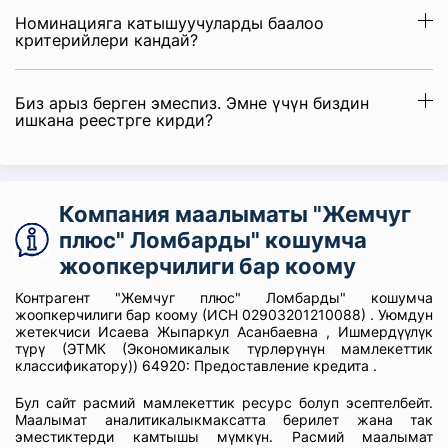
Номинацияга катышуучуларды баалоо
критерийлери кандай?
Биз арыз берген эмеспиз. Эмне үчүн биздин
ишкана реестрге кирди?
Компания маалыматы "Жемчуг
плюс" Ломбарды" кошумча
жоопкерчилиги бар коому
Контрагент "Жемчуг плюс" Ломбарды" кошумча
жоопкерчилиги бар коому (ИСН 02903201210088) . Уюмдун
жетекчиси Исаева Жыпаркул Асанбаевна , Ишмердүүлүк
түрү (ЭТМК (Экономикалык түрлөрүнүн мамлекеттик
классификатору)) 64920: Предоставление кредита .
Бул сайт расмий мамлекеттик ресурс болуп эсептелбейт.
Маалымат аналитикалыкмаксатта берилет жана так
эместиктерди камтышы мүмкүн. Расмий маалымат