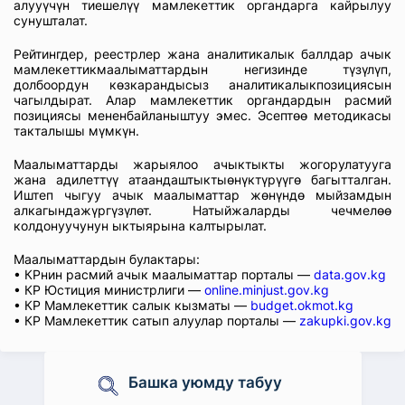
алууүчүн тиешелүү мамлекеттик органдарга кайрылуу
сунушталат.
Рейтингдер, реестрлер жана аналитикалык баллдар ачык
мамлекеттикмаалыматтардын негизинде түзүлүп,
долбоордун көзкарандысыз аналитикалыкпозициясын
чагылдырат. Алар мамлекеттик органдардын расмий
позициясы мененбайланыштуу эмес. Эсептөө методикасы
такталышы мүмкүн.
Маалыматтарды жарыялоо ачыктыкты жогорулатууга
жана адилеттүү атаандаштыктыөнүктүрүүгө багытталган.
Иштеп чыгуу ачык маалыматтар жөнүндө мыйзамдын
алкагындажүргүзүлөт. Натыйжаларды чечмелөө
колдонуучунун ыктыярына калтырылат.
Маалыматтардын булактары:
• КРнин расмий ачык маалыматтар порталы —
data.gov.kg
• КР Юстиция министрлиги —
online.minjust.gov.kg
• КР Мамлекеттик салык кызматы —
budget.okmot.kg
• КР Мамлекеттик сатып алуулар порталы —
zakupki.gov.kg
Башка уюмду табуу