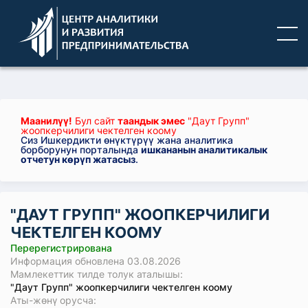
Маанилүү!
Бул сайт
таандык эмес
"Даут Групп"
жоопкерчилиги чектелген коому
Сиз Ишкердикти өнүктүрүү жана аналитика
борборунун порталында
ишкананын аналитикалык
отчетун көрүп жатасыз
.
"ДАУТ ГРУПП" ЖООПКЕРЧИЛИГИ
ЧЕКТЕЛГЕН КООМУ
Перерегистрирована
Информация обновлена 03.08.2026
Мамлекеттик тилде толук аталышы:
"Даут Групп" жоопкерчилиги чектелген коому
Аты-жөнү орусча: