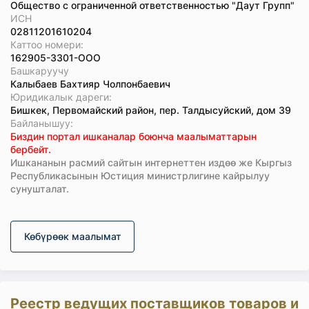
Общество с ограниченной ответственностью "Даут Групп"
ИСН
02811201610204
Каттоо номери:
162905-3301-ООО
Башкаруучу
Калыбаев Бахтияр Чолпонбаевич
Юридикалык дареги:
Бишкек, Первомайский район, пер. Талдысуйский, дом 39
Байланышуу:
Биздин портал ишканалар боюнча маалыматтарын
бербейт.
Ишкананын расмий сайтын интернеттен издөө же Кыргыз
Республикасынын Юстиция министрлигине кайрылуу
сунушталат.
Көбүрөөк маалымат
Реестр ведущих поставщиков товаров и