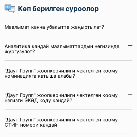
Көп берилген суроолор
Маалымат канча убакытта жаңыртылат?
Аналитика кандай маалыматтардын негизинде
жүргүзүлөт?
"Даут Групп" жоопкерчилиги чектелген коому
номинацияга катыша алабы?
"Даут Групп" жоопкерчилиги чектелген коому
негизги ЭКӨД коду кандай?
"Даут Групп" жоопкерчилиги чектелген коому
СТИН номери кандай