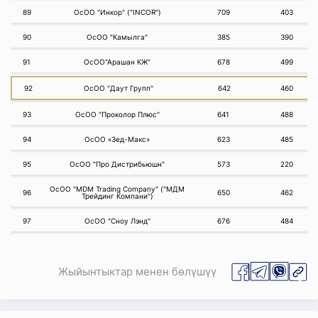
89
ОсОО "Инкор" ("INCOR")
709
403
90
ОсОО "Камылга"
385
390
91
ОсОО"Арашан КЖ"
678
499
92
ОсОО "Даут Групп"
642
460
93
ОсОО "Проколор Плюс"
641
488
94
ОсОО «Зед-Макс»
623
485
95
ОсОО "Про Дистрибьюшн"
573
220
ОсОО "МDM Trading Company" ("МДМ
96
650
462
Трейдинг Компани")
97
ОсОО "Сноу Лэнд"
676
484
Жыйынтыктар менен бөлүшүү