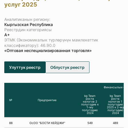
услуг 2025
Аналитиканын региону:
Кыргызская Республика
Реестрдин категориясы
А+
ЭТМК (Экономикалык түрлөрүнүн мамлекеттик
классификатору): 46.90.0
«Оптовая неспециализированная торговля»
Улуттук реестр
Облустук реестр
Финансылык-эко
kg Темп
kg Темп
роста
роста
№
Предприятие
налогов 2
налогов 1
полугодие к
полугодие
1-му
2025 к 2-му
полугодию
полугодию
2024
2024
88
ОсОО "БОСТИ КЕЙДЖИ"
549
489