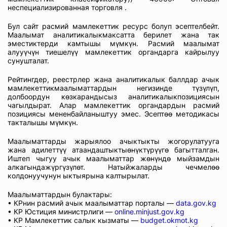
неспециализированная торговля .
Бул сайт расмий мамлекеттик ресурс болуп эсептелбейт.
Маалымат аналитикалыкмаксатта берилет жана так
эместиктерди камтышы мүмкүн. Расмий маалымат
алууүчүн тиешелүү мамлекеттик органдарга кайрылуу
сунушталат.
Рейтингдер, реестрлер жана аналитикалык баллдар ачык
мамлекеттикмаалыматтардын негизинде түзүлүп,
долбоордун көзкарандысыз аналитикалыкпозициясын
чагылдырат. Алар мамлекеттик органдардын расмий
позициясы мененбайланыштуу эмес. Эсептөө методикасы
такталышы мүмкүн.
Маалыматтарды жарыялоо ачыктыкты жогорулатууга
жана адилеттүү атаандаштыктыөнүктүрүүгө багытталган.
Иштеп чыгуу ачык маалыматтар жөнүндө мыйзамдын
алкагындажүргүзүлөт. Натыйжаларды чечмелөө
колдонуучунун ыктыярына калтырылат.
Маалыматтардын булактары:
• КРнин расмий ачык маалыматтар порталы —
data.gov.kg
• КР Юстиция министрлиги —
online.minjust.gov.kg
• КР Мамлекеттик салык кызматы —
budget.okmot.kg