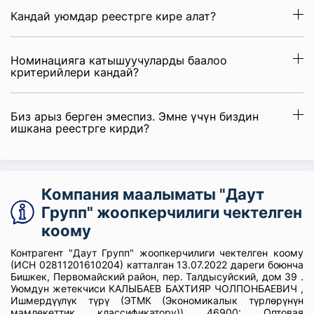
Кандай уюмдар реестрге кире алат?
Номинацияга катышуучуларды баалоо
критерийлери кандай?
Биз арыз берген эмеспиз. Эмне үчүн биздин
ишкана реестрге кирди?
Компания маалыматы "Даут
Групп" жоопкерчилиги чектелген
коому
Контрагент "Даут Групп" жоопкерчилиги чектелген коому
(ИСН 02811201610204) катталган 13.07.2022 дареги боюнча
Бишкек, Первомайский район, пер. Талдысуйский, дом 39 .
Уюмдун жетекчиси КАЛЫБАЕВ БАХТИЯР ЧОЛПОНБАЕВИЧ ,
Ишмердүүлүк түрү (ЭТМК (Экономикалык түрлөрүнүн
мамлекеттик классификатору)) 46900: Оптовая