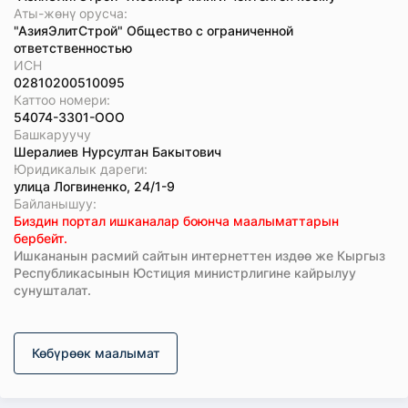
Аты-жөнү орусча:
"АзияЭлитСтрой" Общество с ограниченной
ответственностью
ИСН
02810200510095
Каттоо номери:
54074-3301-ООО
Башкаруучу
Шералиев Нурсултан Бакытович
Юридикалык дареги:
улица Логвиненко, 24/1-9
Байланышуу:
Биздин портал ишканалар боюнча маалыматтарын
бербейт.
Ишкананын расмий сайтын интернеттен издөө же Кыргыз
Республикасынын Юстиция министрлигине кайрылуу
сунушталат.
Көбүрөөк маалымат