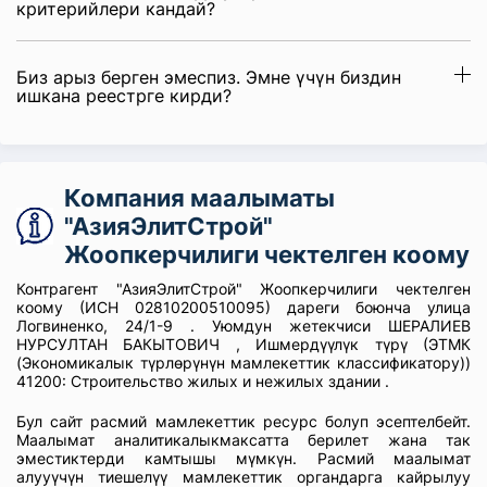
критерийлери кандай?
Биз арыз берген эмеспиз. Эмне үчүн биздин
ишкана реестрге кирди?
Компания маалыматы
"АзияЭлитСтрой"
Жоопкерчилиги чектелген коому
Контрагент "АзияЭлитСтрой" Жоопкерчилиги чектелген
коому (ИСН 02810200510095) дареги боюнча улица
Логвиненко, 24/1-9 . Уюмдун жетекчиси ШЕРАЛИЕВ
НУРСУЛТАН БАКЫТОВИЧ , Ишмердүүлүк түрү (ЭТМК
(Экономикалык түрлөрүнүн мамлекеттик классификатору))
41200: Строительство жилых и нежилых здании .
Бул сайт расмий мамлекеттик ресурс болуп эсептелбейт.
Маалымат аналитикалыкмаксатта берилет жана так
эместиктерди камтышы мүмкүн. Расмий маалымат
алууүчүн тиешелүү мамлекеттик органдарга кайрылуу