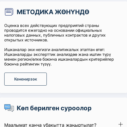
МЕТОДИКА ЖӨНҮНДӨ
Оценка всех действующих предприятий страны
проводится ежегодно на основании официальных
налоговых данных, публичных контрактов и других
открытых источников.
Ишканалар эки негизги аналитикалык этаптан өтөт:
Ишканаларды эксперттик анализдөө жана иштин түрү
менен регион/өлкө боюнча ишканалардын критерийлер
боюнча рейтингин түзүү.
Кененирээк
Көп берилген суроолор
Маалымат канча убакытта жаңыртылат?