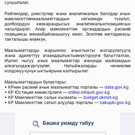
сунушталат.
Рейтингдер, реестрлер жана аналитикалык баллдар ачык
мамлекеттикмаалыматтардын негизинде түзүлүп,
долбоордун көзкарандысыз аналитикалыкпозициясын
чагылдырат. Алар мамлекеттик органдардын расмий
позициясы мененбайланыштуу эмес. Эсептөө методикасы
такталышы мүмкүн.
Маалыматтарды жарыялоо ачыктыкты жогорулатууга
жана адилеттүү атаандаштыктыөнүктүрүүгө багытталган.
Иштеп чыгуу ачык маалыматтар жөнүндө мыйзамдын
алкагындажүргүзүлөт. Натыйжаларды чечмелөө
колдонуучунун ыктыярына калтырылат.
Маалыматтардын булактары:
• КРнин расмий ачык маалыматтар порталы —
data.gov.kg
• КР Юстиция министрлиги —
online.minjust.gov.kg
• КР Мамлекеттик салык кызматы —
budget.okmot.kg
• КР Мамлекеттик сатып алуулар порталы —
zakupki.gov.kg
Башка уюмду табуу