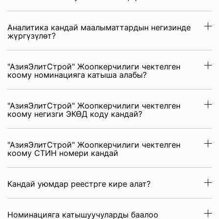
Аналитика кандай маалыматтардын негизинде
жүргүзүлөт?
"АзияЭлитСтрой" Жоопкерчилиги чектелген
коому номинацияга катыша алабы?
"АзияЭлитСтрой" Жоопкерчилиги чектелген
коому негизги ЭКӨД коду кандай?
"АзияЭлитСтрой" Жоопкерчилиги чектелген
коому СТИН номери кандай
Кандай уюмдар реестрге кире алат?
Номинацияга катышуучуларды баалоо