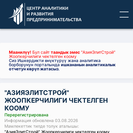
Маанилүү!
Бул сайт
таандык эмес
"АзияЭлитСтрой"
Жоопкерчилиги чектелген коому
Сиз Ишкердикти өнүктүрүү жана аналитика
борборунун порталында
ишкананын аналитикалык
отчетун көрүп жатасыз
.
"АЗИЯЭЛИТСТРОЙ"
ЖООПКЕРЧИЛИГИ ЧЕКТЕЛГЕН
КООМУ
Перерегистрирована
Информация обновлена 03.08.2026
Мамлекеттик тилде толук аталышы:
"АзияЭлитСтрой" Жоопкерчилиги чектелген коому