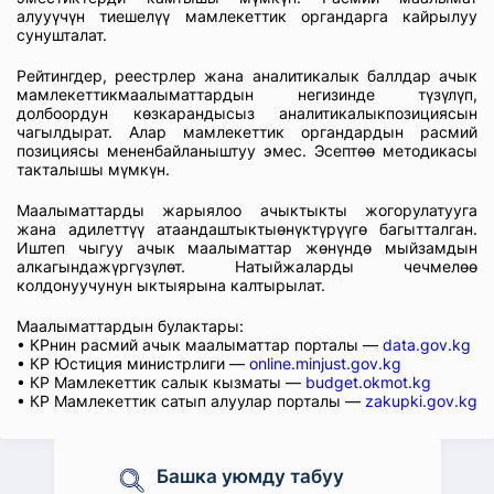
алууүчүн тиешелүү мамлекеттик органдарга кайрылуу
сунушталат.
Рейтингдер, реестрлер жана аналитикалык баллдар ачык
мамлекеттикмаалыматтардын негизинде түзүлүп,
долбоордун көзкарандысыз аналитикалыкпозициясын
чагылдырат. Алар мамлекеттик органдардын расмий
позициясы мененбайланыштуу эмес. Эсептөө методикасы
такталышы мүмкүн.
Маалыматтарды жарыялоо ачыктыкты жогорулатууга
жана адилеттүү атаандаштыктыөнүктүрүүгө багытталган.
Иштеп чыгуу ачык маалыматтар жөнүндө мыйзамдын
алкагындажүргүзүлөт. Натыйжаларды чечмелөө
колдонуучунун ыктыярына калтырылат.
Маалыматтардын булактары:
• КРнин расмий ачык маалыматтар порталы —
data.gov.kg
• КР Юстиция министрлиги —
online.minjust.gov.kg
• КР Мамлекеттик салык кызматы —
budget.okmot.kg
• КР Мамлекеттик сатып алуулар порталы —
zakupki.gov.kg
Башка уюмду табуу