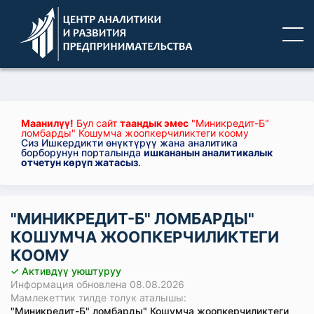
Маанилүү!
Бул сайт
таандык эмес
"Миникредит-Б"
ломбарды" Кошумча жоопкерчиликтеги коому
Сиз Ишкердикти өнүктүрүү жана аналитика
борборунун порталында
ишкананын аналитикалык
отчетун көрүп жатасыз
.
"МИНИКРЕДИТ-Б" ЛОМБАРДЫ"
КОШУМЧА ЖООПКЕРЧИЛИКТЕГИ
КООМУ
✓ Активдүү уюштуруу
Информация обновлена 08.08.2026
Мамлекеттик тилде толук аталышы:
"Миникредит-Б" ломбарды" Кошумча жоопкерчиликтеги