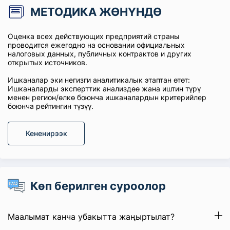
МЕТОДИКА ЖӨНҮНДӨ
Оценка всех действующих предприятий страны
проводится ежегодно на основании официальных
налоговых данных, публичных контрактов и других
открытых источников.
Ишканалар эки негизги аналитикалык этаптан өтөт:
Ишканаларды эксперттик анализдөө жана иштин түрү
менен регион/өлкө боюнча ишканалардын критерийлер
боюнча рейтингин түзүү.
Кененирээк
Көп берилген суроолор
Маалымат канча убакытта жаңыртылат?