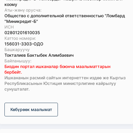
коому
Аты-жөнү орусча:
Общество с дополнительной ответственностью "Ломбард
"Миникредит-Б"
ИСН
02801201610035
Каттоо номери:
156031-3303-ОДО
Башкаруучу
Токталиев Бактыбек Алимбаевич
Байланышуу:
Биздин портал ишканалар боюнча маалыматтарын
бербейт.
Ишкананын расмий сайтын интернеттен издөө же Кыргыз
Республикасынын Юстиция министрлигине кайрылуу
сунушталат.
Көбүрөөк маалымат