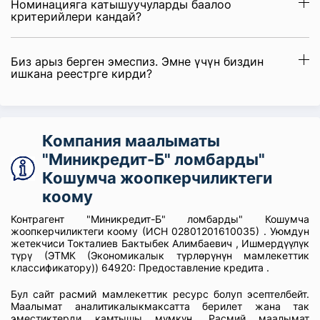
Номинацияга катышуучуларды баалоо
критерийлери кандай?
Биз арыз берген эмеспиз. Эмне үчүн биздин
ишкана реестрге кирди?
Компания маалыматы
"Миникредит-Б" ломбарды"
Кошумча жоопкерчиликтеги
коому
Контрагент "Миникредит-Б" ломбарды" Кошумча
жоопкерчиликтеги коому (ИСН 02801201610035) . Уюмдун
жетекчиси Токталиев Бактыбек Алимбаевич , Ишмердүүлүк
түрү (ЭТМК (Экономикалык түрлөрүнүн мамлекеттик
классификатору)) 64920: Предоставление кредита .
Бул сайт расмий мамлекеттик ресурс болуп эсептелбейт.
Маалымат аналитикалыкмаксатта берилет жана так
эместиктерди камтышы мүмкүн. Расмий маалымат