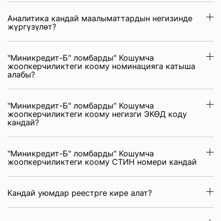
Аналитика кандай маалыматтардын негизинде
жүргүзүлөт?
"Миникредит-Б" ломбарды" Кошумча
жоопкерчиликтеги коому номинацияга катыша
алабы?
"Миникредит-Б" ломбарды" Кошумча
жоопкерчиликтеги коому негизги ЭКӨД коду
кандай?
"Миникредит-Б" ломбарды" Кошумча
жоопкерчиликтеги коому СТИН номери кандай
Кандай уюмдар реестрге кире алат?