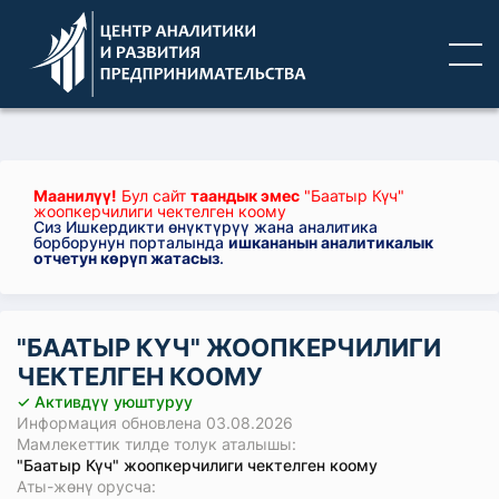
Маанилүү!
Бул сайт
таандык эмес
"Баатыр Күч"
жоопкерчилиги чектелген коому
Сиз Ишкердикти өнүктүрүү жана аналитика
борборунун порталында
ишкананын аналитикалык
отчетун көрүп жатасыз
.
"БААТЫР КҮЧ" ЖООПКЕРЧИЛИГИ
ЧЕКТЕЛГЕН КООМУ
✓ Активдүү уюштуруу
Информация обновлена 03.08.2026
Мамлекеттик тилде толук аталышы:
"Баатыр Күч" жоопкерчилиги чектелген коому
Аты-жөнү орусча: