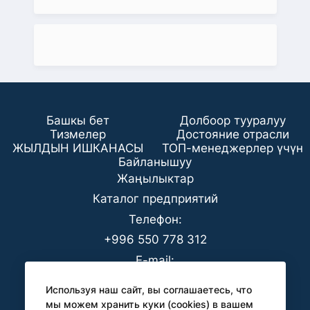
Башкы бет
Долбоор тууралуу
Тизмелер
Достояние отрасли
ЖЫЛДЫН ИШКАНАСЫ
ТОП-менеджерлер үчүн
Байланышуу
Жаңылыктар
Каталог предприятий
Телефон:
+996 550 778 312
E-mail:
office@analyt-kg.com
Используя наш сайт, вы соглашаетесь, что
БААК үчүн:
мы можем хранить куки (cookies) в вашем