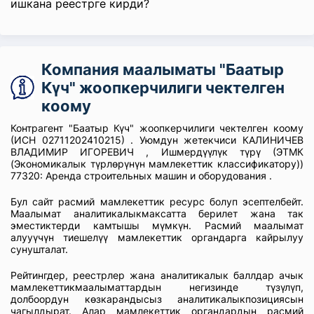
ишкана реестрге кирди?
Компания маалыматы "Баатыр
Күч" жоопкерчилиги чектелген
коому
Контрагент "Баатыр Күч" жоопкерчилиги чектелген коому
(ИСН 02711202410215) . Уюмдун жетекчиси КАЛИНИЧЕВ
ВЛАДИМИР ИГОРЕВИЧ , Ишмердүүлүк түрү (ЭТМК
(Экономикалык түрлөрүнүн мамлекеттик классификатору))
77320: Аренда строительных машин и оборудования .
Бул сайт расмий мамлекеттик ресурс болуп эсептелбейт.
Маалымат аналитикалыкмаксатта берилет жана так
эместиктерди камтышы мүмкүн. Расмий маалымат
алууүчүн тиешелүү мамлекеттик органдарга кайрылуу
сунушталат.
Рейтингдер, реестрлер жана аналитикалык баллдар ачык
мамлекеттикмаалыматтардын негизинде түзүлүп,
долбоордун көзкарандысыз аналитикалыкпозициясын
чагылдырат. Алар мамлекеттик органдардын расмий