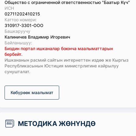
Общество с ограниченной ответственностью "Баатыр Күч"
ИСН
02711202410215
Каттоо номери:
310917-3301-ООО
Башкаруучу
Калиничев Владимир Игоревич
Байланышуу:
Биздин портал ишканалар боюнча маалыматтарын
бербейт.
Ишкананын расмий сайтын интернеттен издөө же Кыргыз
Республикасынын Юстиция министрлигине кайрылуу
сунушталат.
Көбүрөөк маалымат
МЕТОДИКА ЖӨНҮНДӨ