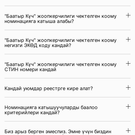
"Баатыр Күч" жоопкерчилиги чектелген коому
номинацияга катыша алабы?
"Баатыр Күч" жоопкерчилиги чектелген коому
негизги ЭКӨД коду кандай?
"Баатыр Күч" жоопкерчилиги чектелген коому
СТИН номери кандай
Кандай уюмдар реестрге кире алат?
Номинацияга катышуучуларды баалоо
критерийлери кандай?
Биз арыз берген эмеспиз. Эмне үчүн биздин