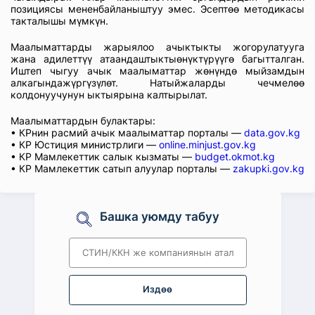
позициясы мененбайланыштуу эмес. Эсептөө методикасы
такталышы мүмкүн.
Маалыматтарды жарыялоо ачыктыкты жогорулатууга
жана адилеттүү атаандаштыктыөнүктүрүүгө багытталган.
Иштеп чыгуу ачык маалыматтар жөнүндө мыйзамдын
алкагындажүргүзүлөт. Натыйжаларды чечмелөө
колдонуучунун ыктыярына калтырылат.
Маалыматтардын булактары:
• КРнин расмий ачык маалыматтар порталы —
data.gov.kg
• КР Юстиция министрлиги —
online.minjust.gov.kg
• КР Мамлекеттик салык кызматы —
budget.okmot.kg
• КР Мамлекеттик сатып алуулар порталы —
zakupki.gov.kg
Башка уюмду табуу
Издөө