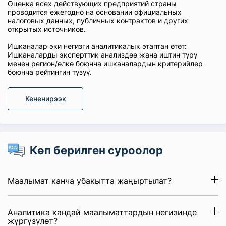
Оценка всех действующих предприятий страны
проводится ежегодно на основании официальных
налоговых данных, публичных контрактов и других
открытых источников.
Ишканалар эки негизги аналитикалык этаптан өтөт:
Ишканаларды эксперттик анализдөө жана иштин түрү
менен регион/өлкө боюнча ишканалардын критерийлер
боюнча рейтингин түзүү.
Кененирээк
Көп берилген суроолор
Маалымат канча убакытта жаңыртылат?
Аналитика кандай маалыматтардын негизинде
жүргүзүлөт?