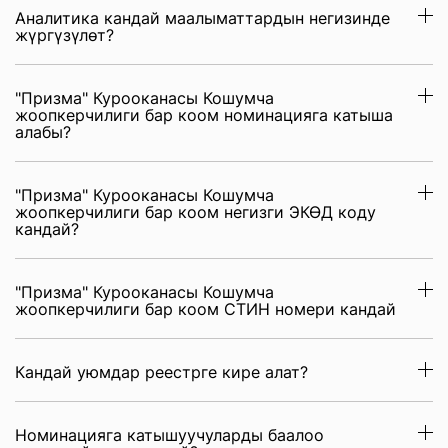
Аналитика кандай маалыматтардын негизинде
жүргүзүлөт?
"Призма" Курооканасы Кошумча
жоопкерчилиги бар коом номинацияга катыша
алабы?
"Призма" Курооканасы Кошумча
жоопкерчилиги бар коом негизги ЭКӨД коду
кандай?
"Призма" Курооканасы Кошумча
жоопкерчилиги бар коом СТИН номери кандай
Кандай уюмдар реестрге кире алат?
Номинацияга катышуучуларды баалоо