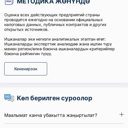
МЕТОДИКА ЖӨНҮНДӨ
Оценка всех действующих предприятий страны
проводится ежегодно на основании официальных
налоговых данных, публичных контрактов и других
открытых источников.
Ишканалар эки негизги аналитикалык этаптан өтөт:
Ишканаларды эксперттик анализдөө жана иштин түрү
менен регион/өлкө боюнча ишканалардын критерийлер
боюнча рейтингин түзүү.
Кененирээк
Көп берилген суроолор
Маалымат канча убакытта жаңыртылат?