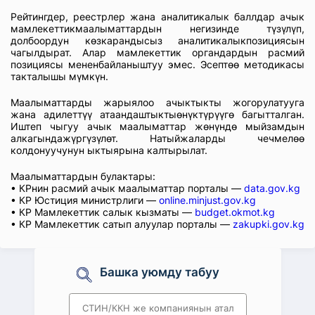
Рейтингдер, реестрлер жана аналитикалык баллдар ачык
мамлекеттикмаалыматтардын негизинде түзүлүп,
долбоордун көзкарандысыз аналитикалыкпозициясын
чагылдырат. Алар мамлекеттик органдардын расмий
позициясы мененбайланыштуу эмес. Эсептөө методикасы
такталышы мүмкүн.
Маалыматтарды жарыялоо ачыктыкты жогорулатууга
жана адилеттүү атаандаштыктыөнүктүрүүгө багытталган.
Иштеп чыгуу ачык маалыматтар жөнүндө мыйзамдын
алкагындажүргүзүлөт. Натыйжаларды чечмелөө
колдонуучунун ыктыярына калтырылат.
Маалыматтардын булактары:
• КРнин расмий ачык маалыматтар порталы —
data.gov.kg
• КР Юстиция министрлиги —
online.minjust.gov.kg
• КР Мамлекеттик салык кызматы —
budget.okmot.kg
• КР Мамлекеттик сатып алуулар порталы —
zakupki.gov.kg
Башка уюмду табуу