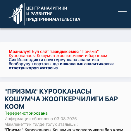
Маанилүү!
Бул сайт
таандык эмес
"Призма"
Курооканасы Кошумча жоопкерчилиги бар коом
Сиз Ишкердикти өнүктүрүү жана аналитика
борборунун порталында
ишкананын аналитикалык
отчетун көрүп жатасыз
.
"ПРИЗМА" КУРООКАНАСЫ
КОШУМЧА ЖООПКЕРЧИЛИГИ БАР
КООМ
Перерегистрирована
Информация обновлена 03.08.2026
Мамлекеттик тилде толук аталышы:
"Призма" Курооканасы Кошумча жоопкерчилиги бар коом