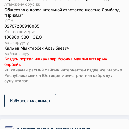
Аты-жөнү орусча:
Общество с дополнительной ответственностью Ломбард
"Призма"
ИСН
02707200910065
Каттоо номери:
106969-3301-ОДО
Башкаруучу
Калыев Мыктарбек Арзыбаевич
Байланышуу:
Биздин портал ишканалар боюнча маалыматтарын
бербейт.
Ишкананын расмий сайтын интернеттен издөө же Кыргыз
Республикасынын Юстиция министрлигине кайрылуу
сунушталат.
Көбүрөөк маалымат