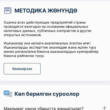
МЕТОДИКА ЖӨНҮНДӨ
Оценка всех действующих предприятий страны
проводится ежегодно на основании официальных
налоговых данных, публичных контрактов и других
открытых источников.
Ишканалар эки негизги аналитикалык этаптан өтөт:
Ишканаларды эксперттик анализдөө жана иштин түрү
менен регион/өлкө боюнча ишканалардын критерийлер
боюнча рейтингин түзүү.
Кененирээк
Көп берилген суроолор
Маалымат канча убакытта жаңыртылат?