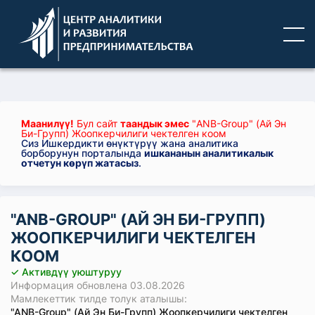
Маанилүү!
Бул сайт
таандык эмес
"ANB-Group" (Ай Эн
Би-Групп) Жоопкерчилиги чектелген коом
Сиз Ишкердикти өнүктүрүү жана аналитика
борборунун порталында
ишкананын аналитикалык
отчетун көрүп жатасыз
.
"ANB-GROUP" (АЙ ЭН БИ-ГРУПП)
ЖООПКЕРЧИЛИГИ ЧЕКТЕЛГЕН
КООМ
✓ Активдүү уюштуруу
Информация обновлена 03.08.2026
Мамлекеттик тилде толук аталышы:
"ANB-Group" (Ай Эн Би-Групп) Жоопкерчилиги чектелген