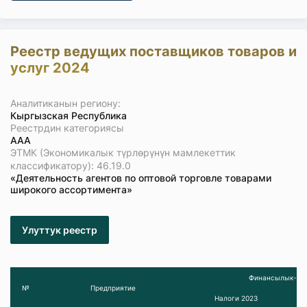
Реестр ведущих поставщиков товаров и
услуг 2024
Аналитиканын региону:
Кыргызская Республика
Реестрдин категориясы
ААА
ЭТМК (Экономикалык түрлөрүнүн мамлекеттик
классификатору): 46.19.0
«Деятельность агентов по оптовой торговле товарами
широкого ассортимента»
Улуттук реестр
Финансылык-эко
№
Предприятие
Налоги 2023