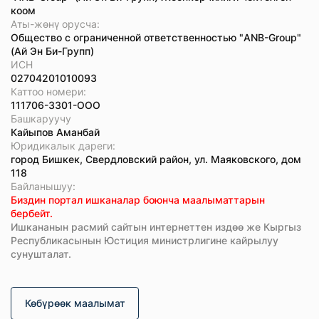
коом
Аты-жөнү орусча:
Общество с ограниченной ответственностью "ANB-Group"
(Ай Эн Би-Групп)
ИСН
02704201010093
Каттоо номери:
111706-3301-ООО
Башкаруучу
Кайыпов Аманбай
Юридикалык дареги:
город Бишкек, Свердловский район, ул. Маяковского, дом
118
Байланышуу:
Биздин портал ишканалар боюнча маалыматтарын
бербейт.
Ишкананын расмий сайтын интернеттен издөө же Кыргыз
Республикасынын Юстиция министрлигине кайрылуу
сунушталат.
Көбүрөөк маалымат