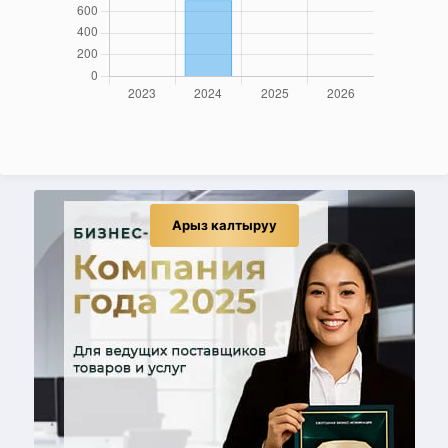
Арыз калтыруу