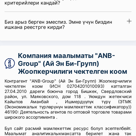
критерийлери кандай?
Биз арыз берген эмеспиз. Эмне үчүн биздин
ишкана реестрге кирди?
Компания маалыматы "ANB-
Group" (Ай Эн Би-Групп)
Жоопкерчилиги чектелген коом
Контрагент "ANB-Group" (Ай Эн Би-Групп) Жоопкерчилиги
чектелген коом (ИСН 02704201010093) катталган
27.04.2010 дареги боюнча город Бишкек, Свердловский
район, ул. Маяковского, дом 118 . Уюмдун жетекчиси
Кайыпов Аманбай , Ишмердүүлүк түрү (ЭТМК
(Экономикалык түрлөрүнүн мамлекеттик классификатору))
46190: Деятельность агентов по оптовой торговле товарами
широкого ассортимента .
Бул сайт расмий мамлекеттик ресурс болуп эсептелбейт.
Маалымат аналитикалыкмаксатта берилет жана так