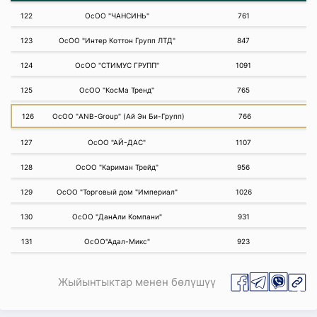
122
ОсОО "ЧАНСИНЬ"
761
123
ОсОО "Интер Коттон Групп ЛТД"
847
124
ОсОО "СТИМУС ГРУПП"
1091
125
ОсОО "КосМа Тренд"
765
126
ОсОО "ANB-Group" (Ай Эн Би-Групп)
766
127
ОсОО "АЙ-ДАС"
1107
128
ОсОО "Кариман Трейд"
956
129
ОсОО "Торговый дом "Империал"
1026
130
ОсОО "ДанАли Компани"
931
131
ОсОО"Адал-Микс"
923
Жыйынтыктар менен бөлүшүү