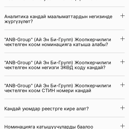
Аналитика кандай маалыматтардын негизинде
жүргүзүлөт?
"ANB-Group" (Ай Эн Би-Групп) Жоопкерчилиги
чектелген коом номинацияга катыша алабы?
"ANB-Group" (Ай Эн Би-Групп) Жоопкерчилиги
чектелген коом негизги ЭКӨД коду кандай?
"ANB-Group" (Ай Эн Би-Групп) Жоопкерчилиги
чектелген коом СТИН номери кандай
Кандай уюмдар реестрге кире алат?
Номинацияга катышуучуларды баалоо