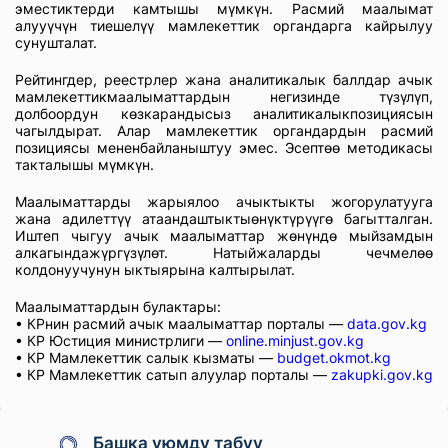
эместиктерди камтышы мүмкүн. Расмий маалымат
алууүчүн тиешелүү мамлекеттик органдарга кайрылуу
сунушталат.
Рейтингдер, реестрлер жана аналитикалык баллдар ачык
мамлекеттикмаалыматтардын негизинде түзүлүп,
долбоордун көзкарандысыз аналитикалыкпозициясын
чагылдырат. Алар мамлекеттик органдардын расмий
позициясы мененбайланыштуу эмес. Эсептөө методикасы
такталышы мүмкүн.
Маалыматтарды жарыялоо ачыктыкты жогорулатууга
жана адилеттүү атаандаштыктыөнүктүрүүгө багытталган.
Иштеп чыгуу ачык маалыматтар жөнүндө мыйзамдын
алкагындажүргүзүлөт. Натыйжаларды чечмелөө
колдонуучунун ыктыярына калтырылат.
Маалыматтардын булактары:
• КРнин расмий ачык маалыматтар порталы —
data.gov.kg
• КР Юстиция министрлиги —
online.minjust.gov.kg
• КР Мамлекеттик салык кызматы —
budget.okmot.kg
• КР Мамлекеттик сатып алуулар порталы —
zakupki.gov.kg
Башка уюмду табуу