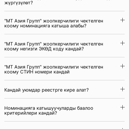
жүргүзүлөт?
"МТ Азия Групп" жоопкерчилиги чектелген
коому номинацияга катыша алабы?
"МТ Азия Групп" жоопкерчилиги чектелген
коому негизги ЭКӨД коду кандай?
"МТ Азия Групп" жоопкерчилиги чектелген
коому СТИН номери кандай
Кандай уюмдар реестрге кире алат?
Номинацияга катышуучуларды баалоо
критерийлери кандай?