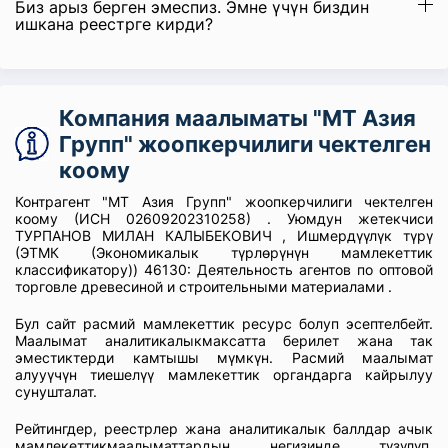
Биз арыз берген эмеспиз. Эмне үчүн биздин
ишкана реестрге кирди?
Компания маалыматы "МТ Азия
Групп" жоопкерчилиги чектелген
коому
Контрагент "МТ Азия Групп" жоопкерчилиги чектелген
коому (ИСН 02609202310258) . Уюмдун жетекчиси
ТУРПАНОВ МИЛАН КАЛЫБЕКОВИЧ , Ишмердүүлүк түрү
(ЭТМК (Экономикалык түрлөрүнүн мамлекеттик
классификатору)) 46130: Деятельность агентов по оптовой
торговле древесиной и строительными материалами .
Бул сайт расмий мамлекеттик ресурс болуп эсептелбейт.
Маалымат аналитикалыкмаксатта берилет жана так
эместиктерди камтышы мүмкүн. Расмий маалымат
алууүчүн тиешелүү мамлекеттик органдарга кайрылуу
сунушталат.
Рейтингдер, реестрлер жана аналитикалык баллдар ачык
мамлекеттикмаалыматтардын негизинде түзүлүп,