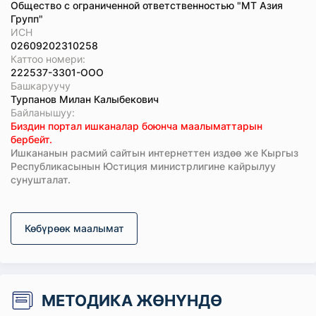
Общество с ограниченной ответственностью "МТ Азия
Групп"
ИСН
02609202310258
Каттоо номери:
222537-3301-ООО
Башкаруучу
Турпанов Милан Калыбекович
Байланышуу:
Биздин портал ишканалар боюнча маалыматтарын
бербейт.
Ишкананын расмий сайтын интернеттен издөө же Кыргыз
Республикасынын Юстиция министрлигине кайрылуу
сунушталат.
Көбүрөөк маалымат
МЕТОДИКА ЖӨНҮНДӨ