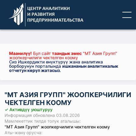
Маанилүү!
Бул сайт
таандык эмес
"МТ Азия Групп"
жоопкерчилиги чектелген коому
Сиз Ишкердикти өнүктүрүү жана аналитика
борборунун порталында
ишкананын аналитикалык
отчетун көрүп жатасыз
.
"МТ АЗИЯ ГРУПП" ЖООПКЕРЧИЛИГИ
ЧЕКТЕЛГЕН КООМУ
✓ Активдүү уюштуруу
Информация обновлена 03.08.2026
Мамлекеттик тилде толук аталышы:
"МТ Азия Групп" жоопкерчилиги чектелген коому
Аты-жөнү орусча: