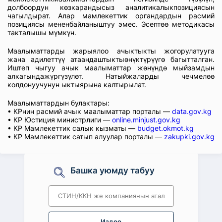
долбоордун көзкарандысыз аналитикалыкпозициясын
чагылдырат. Алар мамлекеттик органдардын расмий
позициясы мененбайланыштуу эмес. Эсептөө методикасы
такталышы мүмкүн.
Маалыматтарды жарыялоо ачыктыкты жогорулатууга
жана адилеттүү атаандаштыктыөнүктүрүүгө багытталган.
Иштеп чыгуу ачык маалыматтар жөнүндө мыйзамдын
алкагындажүргүзүлөт. Натыйжаларды чечмелөө
колдонуучунун ыктыярына калтырылат.
Маалыматтардын булактары:
• КРнин расмий ачык маалыматтар порталы —
data.gov.kg
• КР Юстиция министрлиги —
online.minjust.gov.kg
• КР Мамлекеттик салык кызматы —
budget.okmot.kg
• КР Мамлекеттик сатып алуулар порталы —
zakupki.gov.kg
Башка уюмду табуу
Издөө