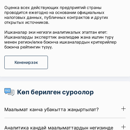
Оценка всех действующих предприятий страны
проводится ежегодно на основании официальных
налоговых данных, публичных контрактов и других
открытых источников.
Ишканалар эки негизги аналитикалык этаптан өтөт:
Ишканаларды эксперттик анализдөө жана иштин түрү
менен регион/өлкө боюнча ишканалардын критерийлер
боюнча рейтингин түзүү.
Кененирээк
Көп берилген суроолор
Маалымат канча убакытта жаңыртылат?
Аналитика кандай маалыматтардын негизинде