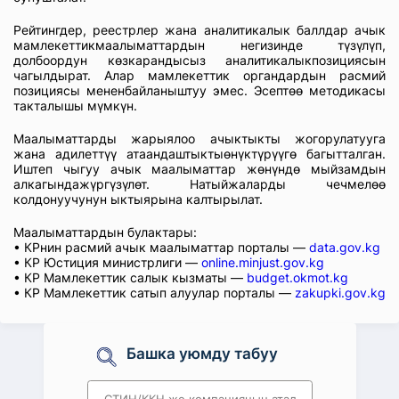
Рейтингдер, реестрлер жана аналитикалык баллдар ачык
мамлекеттикмаалыматтардын негизинде түзүлүп,
долбоордун көзкарандысыз аналитикалыкпозициясын
чагылдырат. Алар мамлекеттик органдардын расмий
позициясы мененбайланыштуу эмес. Эсептөө методикасы
такталышы мүмкүн.
Маалыматтарды жарыялоо ачыктыкты жогорулатууга
жана адилеттүү атаандаштыктыөнүктүрүүгө багытталган.
Иштеп чыгуу ачык маалыматтар жөнүндө мыйзамдын
алкагындажүргүзүлөт. Натыйжаларды чечмелөө
колдонуучунун ыктыярына калтырылат.
Маалыматтардын булактары:
• КРнин расмий ачык маалыматтар порталы —
data.gov.kg
• КР Юстиция министрлиги —
online.minjust.gov.kg
• КР Мамлекеттик салык кызматы —
budget.okmot.kg
• КР Мамлекеттик сатып алуулар порталы —
zakupki.gov.kg
Башка уюмду табуу