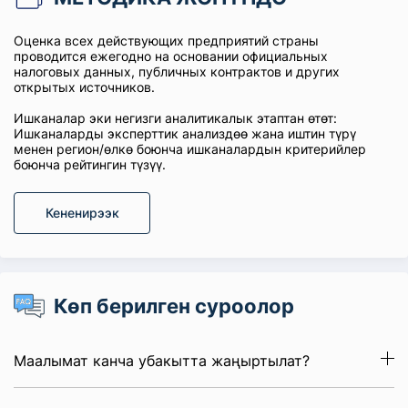
Оценка всех действующих предприятий страны
проводится ежегодно на основании официальных
налоговых данных, публичных контрактов и других
открытых источников.
Ишканалар эки негизги аналитикалык этаптан өтөт:
Ишканаларды эксперттик анализдөө жана иштин түрү
менен регион/өлкө боюнча ишканалардын критерийлер
боюнча рейтингин түзүү.
Кененирээк
Көп берилген суроолор
Маалымат канча убакытта жаңыртылат?