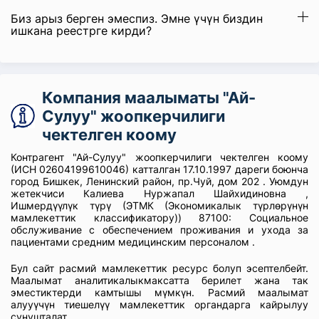
Биз арыз берген эмеспиз. Эмне үчүн биздин
ишкана реестрге кирди?
Компания маалыматы "Ай-
Сулуу" жоопкерчилиги
чектелген коому
Контрагент "Ай-Сулуу" жоопкерчилиги чектелген коому
(ИСН 02604199610046) катталган 17.10.1997 дареги боюнча
город Бишкек, Ленинский район, пр.Чуй, дом 202 . Уюмдун
жетекчиси Калиева Нуржапал Шайхидиновна ,
Ишмердүүлүк түрү (ЭТМК (Экономикалык түрлөрүнүн
мамлекеттик классификатору)) 87100: Социальное
обслуживание с обеспечением проживания и ухода за
пациентами средним медицинским персоналом .
Бул сайт расмий мамлекеттик ресурс болуп эсептелбейт.
Маалымат аналитикалыкмаксатта берилет жана так
эместиктерди камтышы мүмкүн. Расмий маалымат
алууүчүн тиешелүү мамлекеттик органдарга кайрылуу
сунушталат.