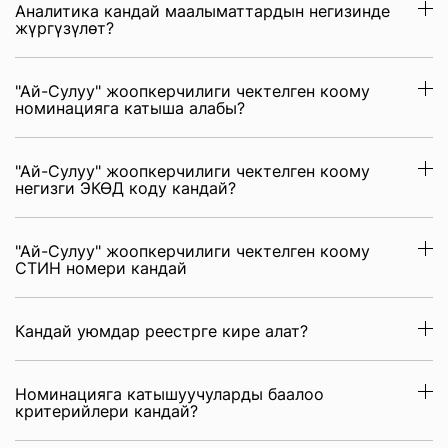
Аналитика кандай маалыматтардын негизинде
жүргүзүлөт?
"Ай-Сулуу" жоопкерчилиги чектелген коому
номинацияга катыша алабы?
"Ай-Сулуу" жоопкерчилиги чектелген коому
негизги ЭКӨД коду кандай?
"Ай-Сулуу" жоопкерчилиги чектелген коому
СТИН номери кандай
Кандай уюмдар реестрге кире алат?
Номинацияга катышуучуларды баалоо
критерийлери кандай?