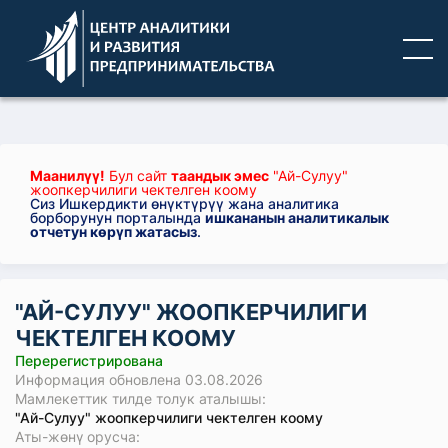
Маанилүү!
Бул сайт
таандык эмес
"Ай-Сулуу"
жоопкерчилиги чектелген коому
Сиз Ишкердикти өнүктүрүү жана аналитика
борборунун порталында
ишкананын аналитикалык
отчетун көрүп жатасыз
.
"АЙ-СУЛУУ" ЖООПКЕРЧИЛИГИ
ЧЕКТЕЛГЕН КООМУ
Перерегистрирована
Информация обновлена 03.08.2026
Мамлекеттик тилде толук аталышы:
"Ай-Сулуу" жоопкерчилиги чектелген коому
Аты-жөнү орусча: