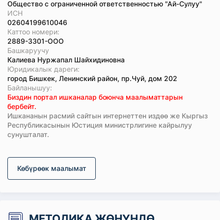
Общество с ограниченной ответственностью "Ай-Сулуу"
ИСН
02604199610046
Каттоо номери:
2889-3301-ООО
Башкаруучу
Калиева Нуржапал Шайхидиновна
Юридикалык дареги:
город Бишкек, Ленинский район, пр.Чуй, дом 202
Байланышуу:
Биздин портал ишканалар боюнча маалыматтарын
бербейт.
Ишкананын расмий сайтын интернеттен издөө же Кыргыз
Республикасынын Юстиция министрлигине кайрылуу
сунушталат.
Көбүрөөк маалымат
МЕТОДИКА ЖӨНҮНДӨ