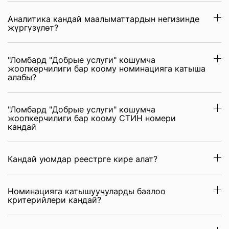
Аналитика кандай маалыматтардын негизинде
жүргүзүлөт?
"Ломбард "Добрые услуги" кошумча
жоопкерчилиги бар коому номинацияга катыша
алабы?
"Ломбард "Добрые услуги" кошумча
жоопкерчилиги бар коому СТИН номери
кандай
Кандай уюмдар реестрге кире алат?
Номинацияга катышуучуларды баалоо
критерийлери кандай?