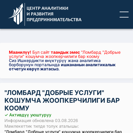
Маанилүү!
Бул сайт
таандык эмес
"Ломбард "Добрые
услуги" кошумча жоопкерчилиги бар коому
Сиз Ишкердикти өнүктүрүү жана аналитика
борборунун порталында
ишкананын аналитикалык
отчетун көрүп жатасыз
.
"ЛОМБАРД "ДОБРЫЕ УСЛУГИ"
КОШУМЧА ЖООПКЕРЧИЛИГИ БАР
КООМУ
✓ Активдүү уюштуруу
Информация обновлена 03.08.2026
Мамлекеттик тилде толук аталышы:
"Ломбард "Добрые услуги" кошумча жоопкерчилиги бар