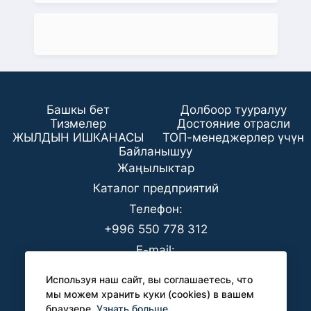
Башкы бет
Долбоор тууралуу
Тизмелер
Достояние отрасли
ЖЫЛДЫН ИШКАНАСЫ
ТОП-менеджерлер үчүн
Байланышуу
Жаңылыктар
Каталог предприятий
Телефон:
+996 550 778 312
E-mail:
office@analyt-kg.com
Используя наш сайт, вы соглашаетесь, что
БААК үчүн:
мы можем хранить куки (cookies) в вашем
браузере.
Узнать больше
pr@analyt-kg.com