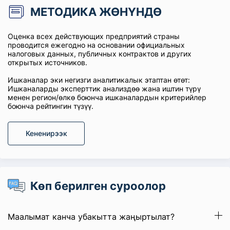
МЕТОДИКА ЖӨНҮНДӨ
Оценка всех действующих предприятий страны
проводится ежегодно на основании официальных
налоговых данных, публичных контрактов и других
открытых источников.
Ишканалар эки негизги аналитикалык этаптан өтөт:
Ишканаларды эксперттик анализдөө жана иштин түрү
менен регион/өлкө боюнча ишканалардын критерийлер
боюнча рейтингин түзүү.
Кененирээк
Көп берилген суроолор
Маалымат канча убакытта жаңыртылат?