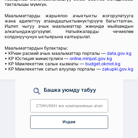
такталышы мүмкүн.
Маалыматтарды жарыялоо ачыктыкты жогорулатууга
жана адилеттүү атаандаштыктыөнүктүрүүгө багытталган.
Иштеп чыгуу ачык маалыматтар жөнүндө мыйзамдын
алкагындажүргүзүлөт. Натыйжаларды чечмелөө
колдонуучунун ыктыярына калтырылат.
Маалыматтардын булактары:
• КРнин расмий ачык маалыматтар порталы —
data.gov.kg
• КР Юстиция министрлиги —
online.minjust.gov.kg
• КР Мамлекеттик салык кызматы —
budget.okmot.kg
• КР Мамлекеттик сатып алуулар порталы —
zakupki.gov.kg
Башка уюмду табуу
Издөө