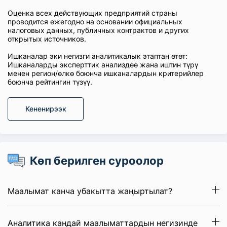
Оценка всех действующих предприятий страны
проводится ежегодно на основании официальных
налоговых данных, публичных контрактов и других
открытых источников.
Ишканалар эки негизги аналитикалык этаптан өтөт:
Ишканаларды эксперттик анализдөө жана иштин түрү
менен регион/өлкө боюнча ишканалардын критерийлер
боюнча рейтингин түзүү.
Кененирээк
Көп берилген суроолор
Маалымат канча убакытта жаңыртылат?
Аналитика кандай маалыматтардын негизинде