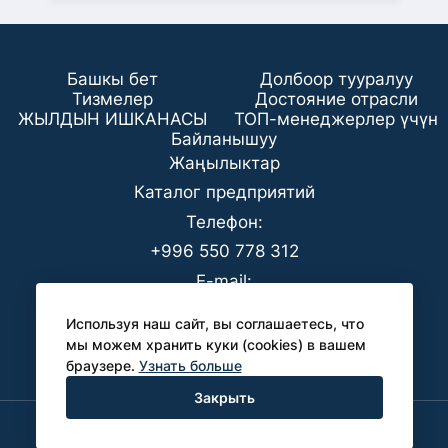
Башкы бет
Долбоор тууралуу
Тизмелер
Достояние отрасли
ЖЫЛДЫН ИШКАНАСЫ
ТОП-менеджерлер үчүн
Байланышуу
Жаңылыктар
Каталог предприятий
Телефон:
+996 550 778 312
E-mail:
office@analyt-kg.com
Используя наш сайт, вы соглашаетесь, что
БААК үчүн:
мы можем хранить куки (cookies) в вашем
браузере.
Узнать больше
pr@analyt-kg.com
Закрыть
Политика конфиденциальности
Бардык укуктар корголгон © 2026