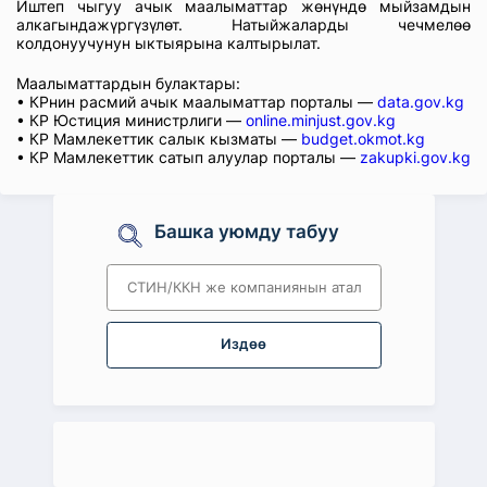
Иштеп чыгуу ачык маалыматтар жөнүндө мыйзамдын
алкагындажүргүзүлөт. Натыйжаларды чечмелөө
колдонуучунун ыктыярына калтырылат.
Маалыматтардын булактары:
• КРнин расмий ачык маалыматтар порталы —
data.gov.kg
• КР Юстиция министрлиги —
online.minjust.gov.kg
• КР Мамлекеттик салык кызматы —
budget.okmot.kg
• КР Мамлекеттик сатып алуулар порталы —
zakupki.gov.kg
Башка уюмду табуу
Издөө