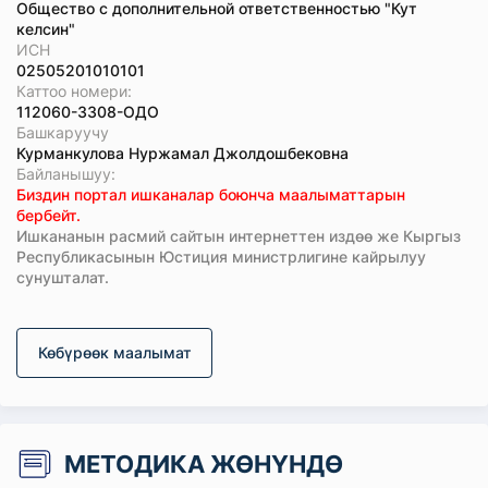
Общество с дополнительной ответственностью "Кут
келсин"
ИСН
02505201010101
Каттоо номери:
112060-3308-ОДО
Башкаруучу
Курманкулова Нуржамал Джолдошбековна
Байланышуу:
Биздин портал ишканалар боюнча маалыматтарын
бербейт.
Ишкананын расмий сайтын интернеттен издөө же Кыргыз
Республикасынын Юстиция министрлигине кайрылуу
сунушталат.
Көбүрөөк маалымат
МЕТОДИКА ЖӨНҮНДӨ