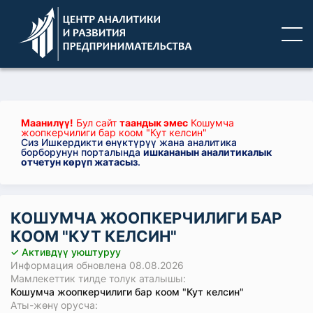
Маанилүү!
Бул сайт
таандык эмес
Кошумча
жоопкерчилиги бар коом "Кут келсин"
Сиз Ишкердикти өнүктүрүү жана аналитика
борборунун порталында
ишкананын аналитикалык
отчетун көрүп жатасыз
.
КОШУМЧА ЖООПКЕРЧИЛИГИ БАР
КООМ "КУТ КЕЛСИН"
✓ Активдүү уюштуруу
Информация обновлена 08.08.2026
Мамлекеттик тилде толук аталышы:
Кошумча жоопкерчилиги бар коом "Кут келсин"
Аты-жөнү орусча: