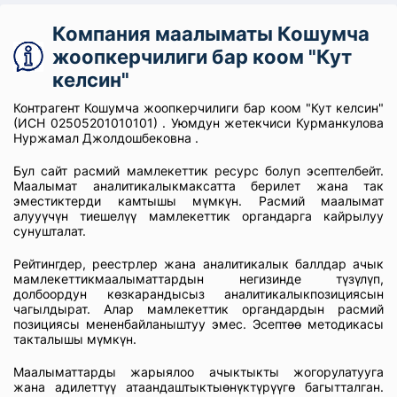
Компания маалыматы Кошумча
жоопкерчилиги бар коом "Кут
келсин"
Контрагент Кошумча жоопкерчилиги бар коом "Кут келсин"
(ИСН 02505201010101) . Уюмдун жетекчиси Курманкулова
Нуржамал Джолдошбековна .
Бул сайт расмий мамлекеттик ресурс болуп эсептелбейт.
Маалымат аналитикалыкмаксатта берилет жана так
эместиктерди камтышы мүмкүн. Расмий маалымат
алууүчүн тиешелүү мамлекеттик органдарга кайрылуу
сунушталат.
Рейтингдер, реестрлер жана аналитикалык баллдар ачык
мамлекеттикмаалыматтардын негизинде түзүлүп,
долбоордун көзкарандысыз аналитикалыкпозициясын
чагылдырат. Алар мамлекеттик органдардын расмий
позициясы мененбайланыштуу эмес. Эсептөө методикасы
такталышы мүмкүн.
Маалыматтарды жарыялоо ачыктыкты жогорулатууга
жана адилеттүү атаандаштыктыөнүктүрүүгө багытталган.