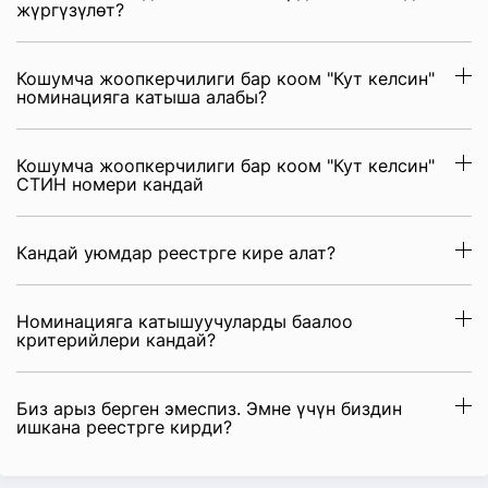
жүргүзүлөт?
Кошумча жоопкерчилиги бар коом "Кут келсин"
номинацияга катыша алабы?
Кошумча жоопкерчилиги бар коом "Кут келсин"
СТИН номери кандай
Кандай уюмдар реестрге кире алат?
Номинацияга катышуучуларды баалоо
критерийлери кандай?
Биз арыз берген эмеспиз. Эмне үчүн биздин
ишкана реестрге кирди?