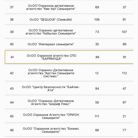
ОсОО"Охранное детективное
37
69
37
агентство "Көк-Арт Секьюрити"
38
ОсОО "SEQUOIA" (Секвойя)
106
91
ОсОО Охранно-детективное
39
73
107
агентство "Кабылан Секьюрити"
40
ОсОО "Империал секьюрити"
35
99
ОсОО Охранное агентство СПО
41
89
91
"БАРРАКУДА"
ОсОО Охранно-Детективное
42
агентство "Арстан Секьюрити
12
112
Системс"
ОсОО "Центр безопасности "Байтик-
43
94
47
Ата"
ОсОО "Охранно-Детективное
44
56
97
Агентство "Шериф Плюс"
ОсОО Охранное Агентство "ОРИОН
45
111
21
Секьюрити"
ОсОО "Охранное агентство "Бизнес
46
68
77
Секьюрити"