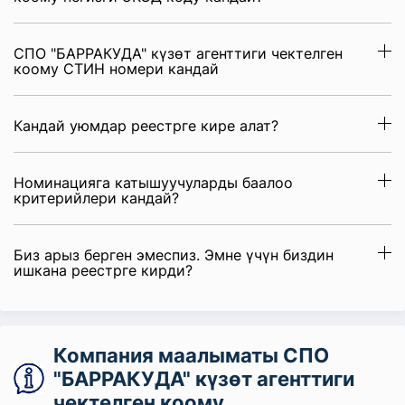
СПО "БАРРАКУДА" күзɵт агенттиги чектелген
коому СТИН номери кандай
Кандай уюмдар реестрге кире алат?
Номинацияга катышуучуларды баалоо
критерийлери кандай?
Биз арыз берген эмеспиз. Эмне үчүн биздин
ишкана реестрге кирди?
Компания маалыматы СПО
"БАРРАКУДА" күзɵт агенттиги
чектелген коому