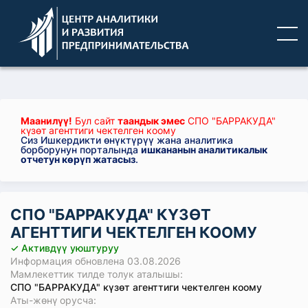
Маанилүү!
Бул сайт
таандык эмес
СПО "БАРРАКУДА"
күзɵт агенттиги чектелген коому
Сиз Ишкердикти өнүктүрүү жана аналитика
борборунун порталында
ишкананын аналитикалык
отчетун көрүп жатасыз
.
СПО "БАРРАКУДА" КҮЗƟТ
АГЕНТТИГИ ЧЕКТЕЛГЕН КООМУ
✓ Активдүү уюштуруу
Информация обновлена 03.08.2026
Мамлекеттик тилде толук аталышы:
СПО "БАРРАКУДА" күзɵт агенттиги чектелген коому
Аты-жөнү орусча: