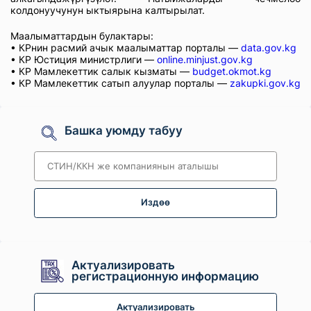
колдонуучунун ыктыярына калтырылат.
Маалыматтардын булактары:
• КРнин расмий ачык маалыматтар порталы —
data.gov.kg
• КР Юстиция министрлиги —
online.minjust.gov.kg
• КР Мамлекеттик салык кызматы —
budget.okmot.kg
• КР Мамлекеттик сатып алуулар порталы —
zakupki.gov.kg
Башка уюмду табуу
Издөө
Актуализировать
регистрационную информацию
Актуализировать