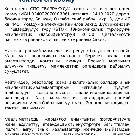
Контрагент СПО "БАРРАКУДА" күзɵт агенттиги чектелген
коому (ИСН 02409202010306) катталган 24.10.2020 дареги
боюнча город Бишкек, Октябрьский район, мкр. 8, дом 40
кв. 142 . Уюмдун жетекчиси Камилов Захид Шукуржанович
, Ишмердүүлүк түрү (ЭТМК (Экономикалык түрлөрүнүн
мамлекеттик классификатору)) 80100: Деятельность
частных охранников и частных охранных бюро .
Бул сайт расмий мамлекеттик ресурс болуп эсептелбейт.
Маалымат аналитикалыкмаксатта берилет жана так
эместиктерди камтышы мүмкүн. Расмий маалымат
алууүчүн тиешелүү мамлекеттик органдарга кайрылуу
сунушталат.
Рейтингдер, реестрлер жана аналитикалык баллдар ачык
мамлекеттикмаалыматтардын негизинде түзүлүп,
долбоордун көзкарандысыз аналитикалыкпозициясын
чагылдырат. Алар мамлекеттик органдардын расмий
позициясы мененбайланыштуу эмес. Эсептөө методикасы
такталышы мүмкүн.
Маалыматтарды жарыялоо ачыктыкты жогорулатууга
жана адилеттүү атаандаштыктыөнүктүрүүгө багытталган.
Иштеп чыгуу ачык маалыматтар жөнүндө мыйзамдын
алкагындажүргүзүлөт. Натыйжаларды чечмелөө