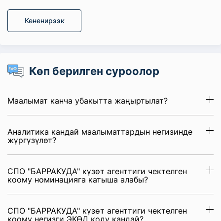
Кененирээк
Көп берилген суроолор
Маалымат канча убакытта жаңыртылат?
Аналитика кандай маалыматтардын негизинде
жүргүзүлөт?
СПО "БАРРАКУДА" күзɵт агенттиги чектелген
коому номинацияга катыша алабы?
СПО "БАРРАКУДА" күзɵт агенттиги чектелген
коому негизги ЭКӨД коду кандай?