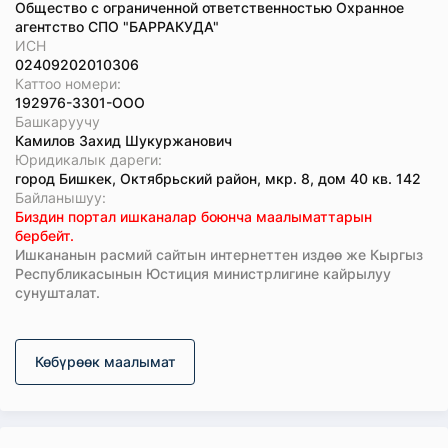
Общество с ограниченной ответственностью Охранное
агентство СПО "БАРРАКУДА"
ИСН
02409202010306
Каттоо номери:
192976-3301-ООО
Башкаруучу
Камилов Захид Шукуржанович
Юридикалык дареги:
город Бишкек, Октябрьский район, мкр. 8, дом 40 кв. 142
Байланышуу:
Биздин портал ишканалар боюнча маалыматтарын
бербейт.
Ишкананын расмий сайтын интернеттен издөө же Кыргыз
Республикасынын Юстиция министрлигине кайрылуу
сунушталат.
Көбүрөөк маалымат