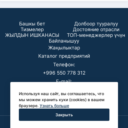
Башкы бет
Долбоор тууралуу
Тизмелер
Достояние отрасли
ЖЫЛДЫН ИШКАНАСЫ
ТОП-менеджерлер үчүн
Байланышуу
Жаңылыктар
Каталог предприятий
Телефон:
+996 550 778 312
E-mail:
office@analyt-kg.com
Используя наш сайт, вы соглашаетесь, что
БААК үчүн:
мы можем хранить куки (cookies) в вашем
браузере.
Узнать больше
pr@analyt-kg.com
Закрыть
Политика конфиденциальности
Бардык укуктар корголгон © 2026