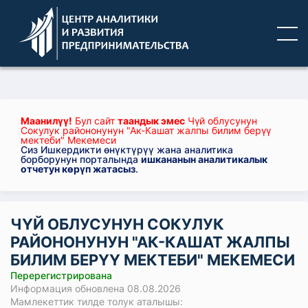
Маанилүү!
Бул сайт
таандык эмес
Чүй облусунун
Сокулук райононунун "Ак-Кашат жалпы билим берүү
мектеби" Мекемеси
Сиз Ишкердикти өнүктүрүү жана аналитика
борборунун порталында
ишкананын аналитикалык
отчетун көрүп жатасыз
.
ЧҮЙ ОБЛУСУНУН СОКУЛУК
РАЙОНОНУНУН "АК-КАШАТ ЖАЛПЫ
БИЛИМ БЕРҮҮ МЕКТЕБИ" МЕКЕМЕСИ
Перерегистрирована
Информация обновлена 08.08.2026
Мамлекеттик тилде толук аталышы: