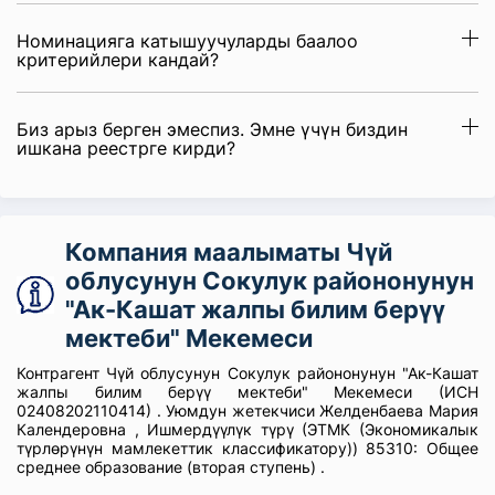
Номинацияга катышуучуларды баалоо
критерийлери кандай?
Биз арыз берген эмеспиз. Эмне үчүн биздин
ишкана реестрге кирди?
Компания маалыматы Чүй
облусунун Сокулук райононунун
"Ак-Кашат жалпы билим берүү
мектеби" Мекемеси
Контрагент Чүй облусунун Сокулук райононунун "Ак-Кашат
жалпы билим берүү мектеби" Мекемеси (ИСН
02408202110414) . Уюмдун жетекчиси Желденбаева Мария
Календеровна , Ишмердүүлүк түрү (ЭТМК (Экономикалык
түрлөрүнүн мамлекеттик классификатору)) 85310: Общее
среднее образование (вторая ступень) .