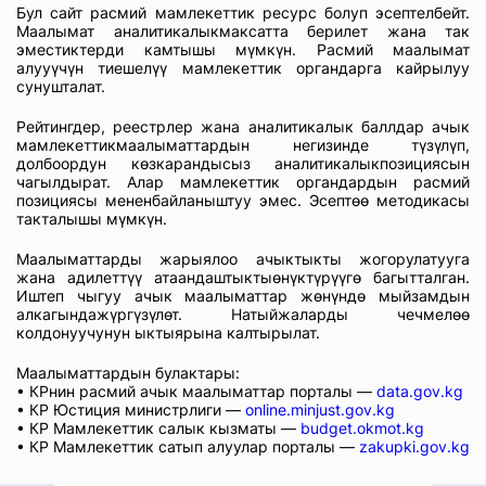
Бул сайт расмий мамлекеттик ресурс болуп эсептелбейт.
Маалымат аналитикалыкмаксатта берилет жана так
эместиктерди камтышы мүмкүн. Расмий маалымат
алууүчүн тиешелүү мамлекеттик органдарга кайрылуу
сунушталат.
Рейтингдер, реестрлер жана аналитикалык баллдар ачык
мамлекеттикмаалыматтардын негизинде түзүлүп,
долбоордун көзкарандысыз аналитикалыкпозициясын
чагылдырат. Алар мамлекеттик органдардын расмий
позициясы мененбайланыштуу эмес. Эсептөө методикасы
такталышы мүмкүн.
Маалыматтарды жарыялоо ачыктыкты жогорулатууга
жана адилеттүү атаандаштыктыөнүктүрүүгө багытталган.
Иштеп чыгуу ачык маалыматтар жөнүндө мыйзамдын
алкагындажүргүзүлөт. Натыйжаларды чечмелөө
колдонуучунун ыктыярына калтырылат.
Маалыматтардын булактары:
• КРнин расмий ачык маалыматтар порталы —
data.gov.kg
• КР Юстиция министрлиги —
online.minjust.gov.kg
• КР Мамлекеттик салык кызматы —
budget.okmot.kg
• КР Мамлекеттик сатып алуулар порталы —
zakupki.gov.kg