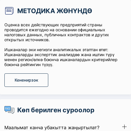
МЕТОДИКА ЖӨНҮНДӨ
Оценка всех действующих предприятий страны
проводится ежегодно на основании официальных
налоговых данных, публичных контрактов и других
открытых источников.
Ишканалар эки негизги аналитикалык этаптан өтөт:
Ишканаларды эксперттик анализдөө жана иштин түрү
менен регион/өлкө боюнча ишканалардын критерийлер
боюнча рейтингин түзүү.
Кененирээк
Көп берилген суроолор
Маалымат канча убакытта жаңыртылат?