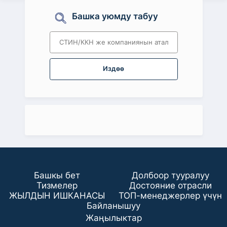
Башка уюмду табуу
Издөө
Башкы бет
Долбоор тууралуу
Тизмелер
Достояние отрасли
ЖЫЛДЫН ИШКАНАСЫ
ТОП-менеджерлер үчүн
Байланышуу
Жаңылыктар