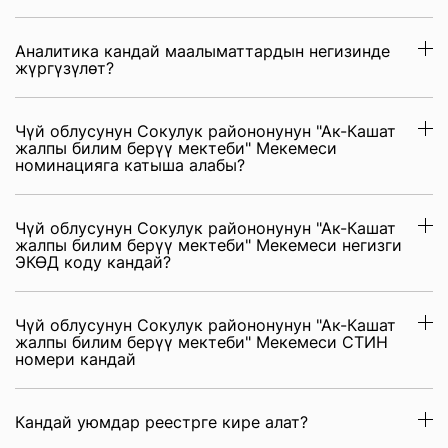
Аналитика кандай маалыматтардын негизинде
жүргүзүлөт?
Чүй облусунун Сокулук райононунун "Ак-Кашат
жалпы билим берүү мектеби" Мекемеси
номинацияга катыша алабы?
Чүй облусунун Сокулук райононунун "Ак-Кашат
жалпы билим берүү мектеби" Мекемеси негизги
ЭКӨД коду кандай?
Чүй облусунун Сокулук райононунун "Ак-Кашат
жалпы билим берүү мектеби" Мекемеси СТИН
номери кандай
Кандай уюмдар реестрге кире алат?