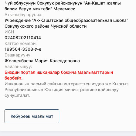
Чүй облусунун Сокулук райононунун "Ак-Кашат жалпы
билим берүү мектеби" Мекемеси
Аты-жөнү орусча:
Учреждение "Ак-Кашатская общеобразовательная школа"
Сокулукского района Чуйской области
ИСН
02408202110414
Каттоо номери:
199504-3308-У-е
Башкаруучу
Желденбаева Мария Календеровна
Байланышуу:
Биздин портал ишканалар боюнча маалыматтарын
бербейт.
Ишкананын расмий сайтын интернеттен издөө же Кыргыз
Республикасынын Юстиция министрлигине кайрылуу
сунушталат.
Көбүрөөк маалымат