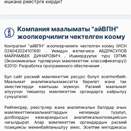
ишкана реестрге кирди?
Компания маалыматы "айВПН"
жоопкерчилиги чектелген коому
Контрагент "айВПН" жоопкерчилиги чектелген коому (ИСН
02404202410169) . Уюмдун жетекчиси АБДРАСУЛОВ
МАЙРАМБЕК ДИНАРОВИЧ , Ишмердүүлүк түрү (ЭТМК
(Экономикалык түрлөрүнүн мамлекеттик классификатору))
62010: Разработка программного обеспечения .
Бул сайт расмий мамлекеттик ресурс болуп эсептелбейт.
Маалымат аналитикалыкмаксатта берилет жана так
эместиктерди камтышы мүмкүн. Расмий маалымат
алууүчүн тиешелүү мамлекеттик органдарга кайрылуу
сунушталат.
Рейтингдер, реестрлер жана аналитикалык баллдар ачык
мамлекеттикмаалыматтардын негизинде түзүлүп,
долбоордун көзкарандысыз аналитикалыкпозициясын
чагылдырат. Алар мамлекеттик органдардын расмий
позициясы мененбайланыштуу эмес. Эсептөө методикасы