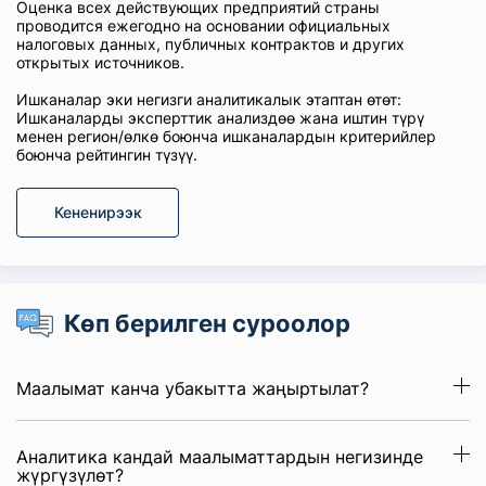
Оценка всех действующих предприятий страны
проводится ежегодно на основании официальных
налоговых данных, публичных контрактов и других
открытых источников.
Ишканалар эки негизги аналитикалык этаптан өтөт:
Ишканаларды эксперттик анализдөө жана иштин түрү
менен регион/өлкө боюнча ишканалардын критерийлер
боюнча рейтингин түзүү.
Кененирээк
Көп берилген суроолор
Маалымат канча убакытта жаңыртылат?
Аналитика кандай маалыматтардын негизинде
жүргүзүлөт?