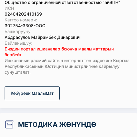
Общество с ограниченной ответственностью "айВПН"
ИСН
02404202410169
Каттоо номери:
302754-3308-ООО
Башкаруучу
Абдрасулов Майрамбек Динарович
Байланышуу:
Биздин портал ишканалар боюнча маалыматтарын
бербейт.
Ишкананын расмий сайтын интернеттен издөө же Кыргыз
Республикасынын Юстиция министрлигине кайрылуу
сунушталат.
Көбүрөөк маалымат
МЕТОДИКА ЖӨНҮНДӨ