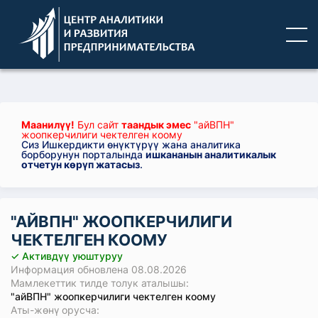
Маанилүү!
Бул сайт
таандык эмес
"айВПН"
жоопкерчилиги чектелген коому
Сиз Ишкердикти өнүктүрүү жана аналитика
борборунун порталында
ишкананын аналитикалык
отчетун көрүп жатасыз
.
"АЙВПН" ЖООПКЕРЧИЛИГИ
ЧЕКТЕЛГЕН КООМУ
✓ Активдүү уюштуруу
Информация обновлена 08.08.2026
Мамлекеттик тилде толук аталышы:
"айВПН" жоопкерчилиги чектелген коому
Аты-жөнү орусча: