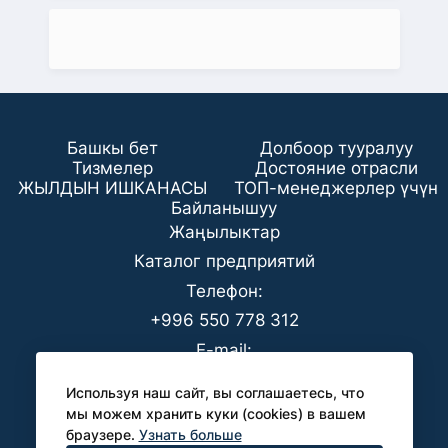
Башкы бет
Долбоор тууралуу
Тизмелер
Достояние отрасли
ЖЫЛДЫН ИШКАНАСЫ
ТОП-менеджерлер үчүн
Байланышуу
Жаңылыктар
Каталог предприятий
Телефон:
+996 550 778 312
E-mail:
office@analyt-kg.com
Используя наш сайт, вы соглашаетесь, что
БААК үчүн:
мы можем хранить куки (cookies) в вашем
браузере.
Узнать больше
pr@analyt-kg.com