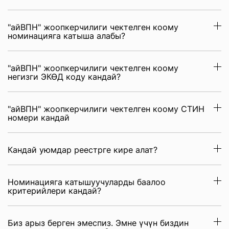
"айВПН" жоопкерчилиги чектелген коому
номинацияга катыша алабы?
"айВПН" жоопкерчилиги чектелген коому
негизги ЭКӨД коду кандай?
"айВПН" жоопкерчилиги чектелген коому СТИН
номери кандай
Кандай уюмдар реестрге кире алат?
Номинацияга катышуучуларды баалоо
критерийлери кандай?
Биз арыз берген эмеспиз. Эмне үчүн биздин