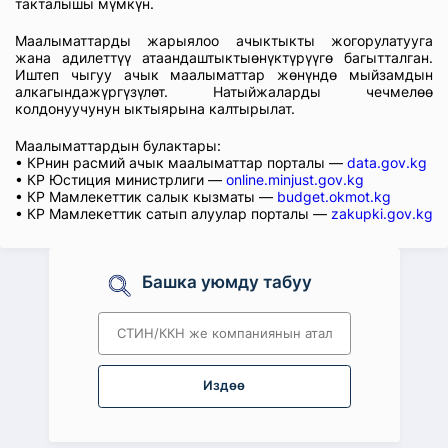
такталышы мүмкүн.
Маалыматтарды жарыялоо ачыктыкты жогорулатууга
жана адилеттүү атаандаштыктыөнүктүрүүгө багытталган.
Иштеп чыгуу ачык маалыматтар жөнүндө мыйзамдын
алкагындажүргүзүлөт. Натыйжаларды чечмелөө
колдонуучунун ыктыярына калтырылат.
Маалыматтардын булактары:
• КРнин расмий ачык маалыматтар порталы —
data.gov.kg
• КР Юстиция министрлиги —
online.minjust.gov.kg
• КР Мамлекеттик салык кызматы —
budget.okmot.kg
• КР Мамлекеттик сатып алуулар порталы —
zakupki.gov.kg
Башка уюмду табуу
Издөө