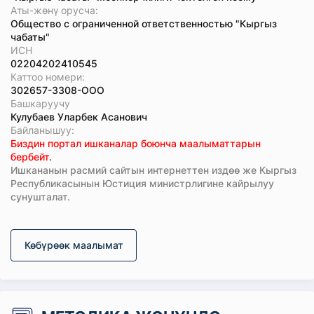
Аты-жөнү орусча:
Общество с ограниченной ответственностью "Кыргыз
чабаты"
ИСН
02204202410545
Каттоо номери:
302657-3308-ООО
Башкаруучу
Кулубаев Уларбек Асанович
Байланышуу:
Биздин портал ишканалар боюнча маалыматтарын
бербейт.
Ишкананын расмий сайтын интернеттен издөө же Кыргыз
Республикасынын Юстиция министрлигине кайрылуу
сунушталат.
Көбүрөөк маалымат