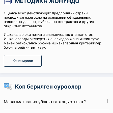
МЕТОДИКА ЖӨНҮНДӨ
Оценка всех действующих предприятий страны
проводится ежегодно на основании официальных
налоговых данных, публичных контрактов и других
открытых источников.
Ишканалар эки негизги аналитикалык этаптан өтөт:
Ишканаларды эксперттик анализдөө жана иштин түрү
менен регион/өлкө боюнча ишканалардын критерийлер
боюнча рейтингин түзүү.
Кененирээк
Көп берилген суроолор
Маалымат канча убакытта жаңыртылат?