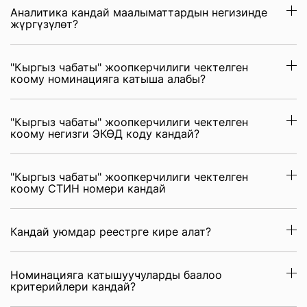
Аналитика кандай маалыматтардын негизинде
жүргүзүлөт?
"Кыргыз чабаты" жоопкерчилиги чектелген
коому номинацияга катыша алабы?
"Кыргыз чабаты" жоопкерчилиги чектелген
коому негизги ЭКӨД коду кандай?
"Кыргыз чабаты" жоопкерчилиги чектелген
коому СТИН номери кандай
Кандай уюмдар реестрге кире алат?
Номинацияга катышуучуларды баалоо
критерийлери кандай?