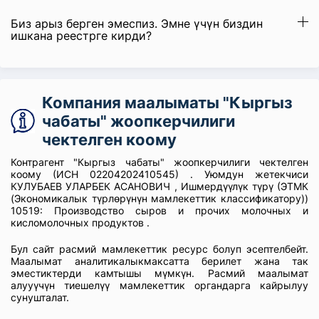
Биз арыз берген эмеспиз. Эмне үчүн биздин
ишкана реестрге кирди?
Компания маалыматы "Кыргыз
чабаты" жоопкерчилиги
чектелген коому
Контрагент "Кыргыз чабаты" жоопкерчилиги чектелген
коому (ИСН 02204202410545) . Уюмдун жетекчиси
КУЛУБАЕВ УЛАРБЕК АСАНОВИЧ , Ишмердүүлүк түрү (ЭТМК
(Экономикалык түрлөрүнүн мамлекеттик классификатору))
10519: Производство сыров и прочих молочных и
кисломолочных продуктов .
Бул сайт расмий мамлекеттик ресурс болуп эсептелбейт.
Маалымат аналитикалыкмаксатта берилет жана так
эместиктерди камтышы мүмкүн. Расмий маалымат
алууүчүн тиешелүү мамлекеттик органдарга кайрылуу
сунушталат.