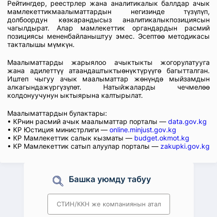
Рейтингдер, реестрлер жана аналитикалык баллдар ачык
мамлекеттикмаалыматтардын негизинде түзүлүп,
долбоордун көзкарандысыз аналитикалыкпозициясын
чагылдырат. Алар мамлекеттик органдардын расмий
позициясы мененбайланыштуу эмес. Эсептөө методикасы
такталышы мүмкүн.
Маалыматтарды жарыялоо ачыктыкты жогорулатууга
жана адилеттүү атаандаштыктыөнүктүрүүгө багытталган.
Иштеп чыгуу ачык маалыматтар жөнүндө мыйзамдын
алкагындажүргүзүлөт. Натыйжаларды чечмелөө
колдонуучунун ыктыярына калтырылат.
Маалыматтардын булактары:
• КРнин расмий ачык маалыматтар порталы —
data.gov.kg
• КР Юстиция министрлиги —
online.minjust.gov.kg
• КР Мамлекеттик салык кызматы —
budget.okmot.kg
• КР Мамлекеттик сатып алуулар порталы —
zakupki.gov.kg
Башка уюмду табуу