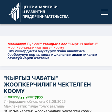
Маанилүү!
Бул сайт
таандык эмес
"Кыргыз чабаты"
жоопкерчилиги чектелген коому
Сиз Ишкердикти өнүктүрүү жана аналитика
борборунун порталында
ишкананын аналитикалык
отчетун көрүп жатасыз
.
"КЫРГЫЗ ЧАБАТЫ"
ЖООПКЕРЧИЛИГИ ЧЕКТЕЛГЕН
КООМУ
✓ Активдүү уюштуруу
Информация обновлена 03.08.2026
Мамлекеттик тилде толук аталышы:
"Кыргыз чабаты" жоопкерчилиги чектелген коому