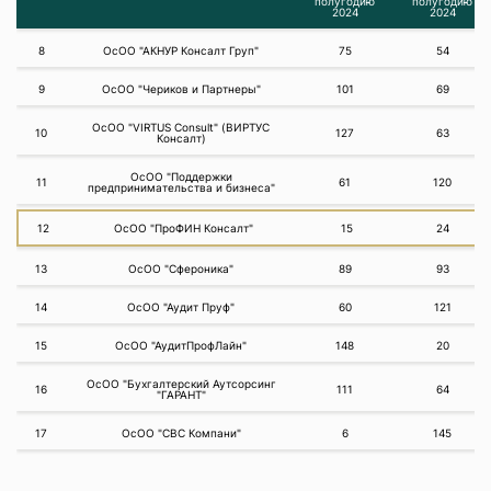
полугодию
полугодию
2024
2024
8
ОсОО "АКНУР Консалт Груп"
75
54
9
ОсОО "Чериков и Партнеры"
101
69
ОсОО "VIRTUS Consult" (ВИРТУС
10
127
63
Консалт)
ОсОО "Поддержки
11
61
120
предпринимательства и бизнеса"
12
ОсОО "ПроФИН Консалт"
15
24
13
ОсОО "Сфероника"
89
93
14
ОсОО "Аудит Пруф"
60
121
15
ОсОО "АудитПрофЛайн"
148
20
ОсОО "Бухгалтерский Аутсорсинг
16
111
64
"ГАРАНТ"
17
ОсОО "СВС Компани"
6
145