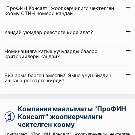
"ПроФИН Консалт" жоопкерчилиги чектелген
коому СТИН номери кандай
Кандай уюмдар реестрге кире алат?
Номинацияга катышуучуларды баалоо
критерийлери кандай?
Биз арыз берген эмеспиз. Эмне үчүн биздин
ишкана реестрге кирди?
Компания маалыматы "ПроФИН
Консалт" жоопкерчилиги
чектелген коому
Контрагент "ПроФИН Консалт" жоопкерчилиги чектелген