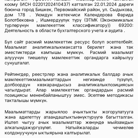
коому (ИСН 02201202410437) катталган 22.01.2024 дареги
боюнча город Бишкек, Первомайский район, ул. Сыдыкова,
дом 178 . Уюмдун жетекчиси Календерова Фарида
Болотбековна , Ишмердүүлүк түрү (ЭТМК (Экономикалык
түрлөрүнүн мамлекеттик классификатору)) 69200:
Деятельность в области бухгалтерского учета и аудита .
Бул сайт расмий мамлекеттик ресурс болуп эсептелбейт.
Маалымат аналитикалыкмаксатта берилет жана так
эместиктерди камтышы мүмкүн. Расмий маалымат
алууүчүн тиешелүү мамлекеттик органдарга кайрылуу
сунушталат.
Рейтингдер, реестрлер жана аналитикалык баллдар ачык
мамлекеттикмаалыматтардын негизинде түзүлүп,
долбоордун көзкарандысыз аналитикалыкпозициясын
чагылдырат. Алар мамлекеттик органдардын расмий
позициясы мененбайланыштуу эмес. Эсептөө методикасы
такталышы мүмкүн.
Маалыматтарды жарыялоо ачыктыкты жогорулатууга
жана адилеттүү атаандаштыктыөнүктүрүүгө багытталган.
Иштеп чыгуу ачык маалыматтар жөнүндө мыйзамдын
алкагындажүргүзүлөт. Натыйжаларды чечмелөө
колдонуучунун ыктыярына калтырылат.