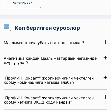
Кененирээк
Көп берилген суроолор
Маалымат канча убакытта жаңыртылат?
Аналитика кандай маалыматтардын негизинде
жүргүзүлөт?
"ПроФИН Консалт" жоопкерчилиги чектелген
коому номинацияга катыша алабы?
"ПроФИН Консалт" жоопкерчилиги чектелген
коому негизги ЭКӨД коду кандай?