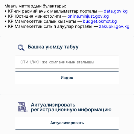
Маалыматтардын булактары:
• КРнин расмий ачык маалыматтар порталы —
data.gov.kg
• КР Юстиция министрлиги —
online.minjust.gov.kg
• КР Мамлекеттик салык кызматы —
budget.okmot.kg
• КР Мамлекеттик сатып алуулар порталы —
zakupki.gov.kg
Башка уюмду табуу
Издөө
Актуализировать
регистрационную информацию
Актуализировать