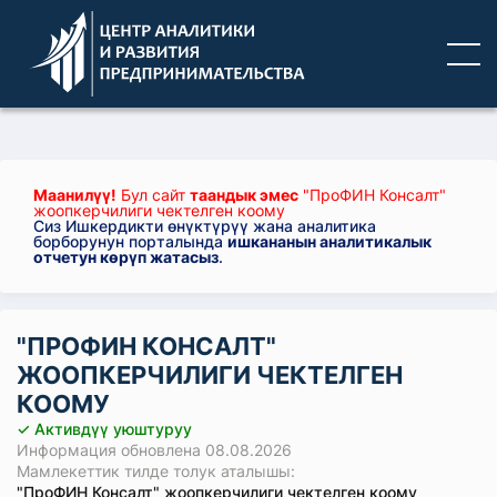
Маанилүү!
Бул сайт
таандык эмес
"ПроФИН Консалт"
жоопкерчилиги чектелген коому
Сиз Ишкердикти өнүктүрүү жана аналитика
борборунун порталында
ишкананын аналитикалык
отчетун көрүп жатасыз
.
"ПРОФИН КОНСАЛТ"
ЖООПКЕРЧИЛИГИ ЧЕКТЕЛГЕН
КООМУ
✓ Активдүү уюштуруу
Информация обновлена 08.08.2026
Мамлекеттик тилде толук аталышы:
"ПроФИН Консалт" жоопкерчилиги чектелген коому