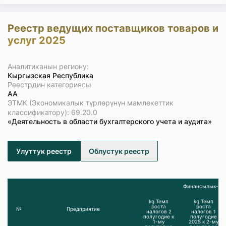
Реестр ведущих поставщиков товаров и
услуг 2025
Аналитиканын региону:
Кыргызская Республика
Реестрдин категориясы
АА
ЭТМК (Экономикалык түрлөрүнүн мамлекеттик
классификатору): 69.20.0
«Деятельность в области бухгалтерского учета и аудита»
Улуттук реестр
Облустук реестр
Финансылык-эко
kg Темп
kg Темп
роста
роста
№
Предприятие
налогов 2
налогов 1
полугодие к
полугодие
1-му
2025 к 2-му