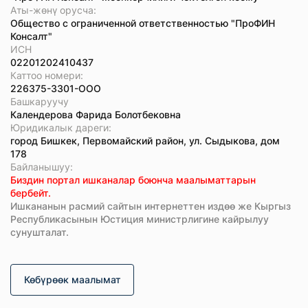
Аты-жөнү орусча:
Общество с ограниченной ответственностью "ПроФИН
Консалт"
ИСН
02201202410437
Каттоо номери:
226375-3301-ООО
Башкаруучу
Календерова Фарида Болотбековна
Юридикалык дареги:
город Бишкек, Первомайский район, ул. Сыдыкова, дом
178
Байланышуу:
Биздин портал ишканалар боюнча маалыматтарын
бербейт.
Ишкананын расмий сайтын интернеттен издөө же Кыргыз
Республикасынын Юстиция министрлигине кайрылуу
сунушталат.
Көбүрөөк маалымат