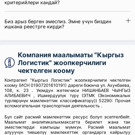
критерийлери кандай?
Биз арыз берген эмеспиз. Эмне үчүн биздин
ишкана реестрге кирди?
Компания маалыматы "Кыргыз
Логистик" жоопкерчилиги
чектелген коому
Контрагент "Кыргыз Логистик" жоопкерчилиги чектелген
коому (ИСН 01907201610191) дареги боюнча ул. Ахунбаева,
108, к. 23 . Уюмдун жетекчиси НИШАНБАЕВ ЧЫНГЫЗ
АЛИБАЕВИЧ , Ишмердүүлүк түрү (ЭТМК (Экономикалык
түрлөрүнүн мамлекеттик классификатору)) 52290: Прочая
вспомогательная транспортная деятельность .
Бул сайт расмий мамлекеттик ресурс болуп эсептелбейт.
Маалымат аналитикалыкмаксатта берилет жана так
эместиктерди камтышы мүмкүн. Расмий маалымат
алууүчүн тиешелүү мамлекеттик органдарга кайрылуу