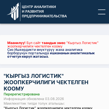
Маанилүү!
Бул сайт
таандык эмес
"Кыргыз Логистик"
жоопкерчилиги чектелген коому
Сиз Ишкердикти өнүктүрүү жана аналитика
борборунун порталында
ишкананын аналитикалык
отчетун көрүп жатасыз
.
"КЫРГЫЗ ЛОГИСТИК"
ЖООПКЕРЧИЛИГИ ЧЕКТЕЛГЕН
КООМУ
Перерегистрирована
Информация обновлена 03.08.2026
Мамлекеттик тилде толук аталышы:
"Кыргыз Логистик" жоопкерчилиги чектелген коому