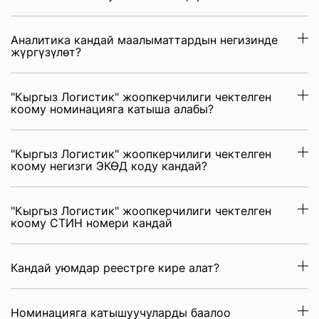
Аналитика кандай маалыматтардын негизинде
жүргүзүлөт?
"Кыргыз Логистик" жоопкерчилиги чектелген
коому номинацияга катыша алабы?
"Кыргыз Логистик" жоопкерчилиги чектелген
коому негизги ЭКӨД коду кандай?
"Кыргыз Логистик" жоопкерчилиги чектелген
коому СТИН номери кандай
Кандай уюмдар реестрге кире алат?
Номинацияга катышуучуларды баалоо