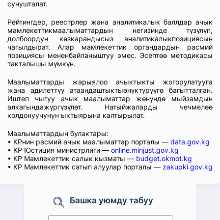
сунушталат.
Рейтингдер, реестрлер жана аналитикалык баллдар ачык
мамлекеттикмаалыматтардын негизинде түзүлүп,
долбоордун көзкарандысыз аналитикалыкпозициясын
чагылдырат. Алар мамлекеттик органдардын расмий
позициясы мененбайланыштуу эмес. Эсептөө методикасы
такталышы мүмкүн.
Маалыматтарды жарыялоо ачыктыкты жогорулатууга
жана адилеттүү атаандаштыктыөнүктүрүүгө багытталган.
Иштеп чыгуу ачык маалыматтар жөнүндө мыйзамдын
алкагындажүргүзүлөт. Натыйжаларды чечмелөө
колдонуучунун ыктыярына калтырылат.
Маалыматтардын булактары:
• КРнин расмий ачык маалыматтар порталы —
data.gov.kg
• КР Юстиция министрлиги —
online.minjust.gov.kg
• КР Мамлекеттик салык кызматы —
budget.okmot.kg
• КР Мамлекеттик сатып алуулар порталы —
zakupki.gov.kg
Башка уюмду табуу