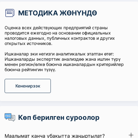
МЕТОДИКА ЖӨНҮНДӨ
Оценка всех действующих предприятий страны
проводится ежегодно на основании официальных
налоговых данных, публичных контрактов и других
открытых источников.
Ишканалар эки негизги аналитикалык этаптан өтөт:
Ишканаларды эксперттик анализдөө жана иштин түрү
менен регион/өлкө боюнча ишканалардын критерийлер
боюнча рейтингин түзүү.
Кененирээк
Көп берилген суроолор
Маалымат канча убакытта жаңыртылат?