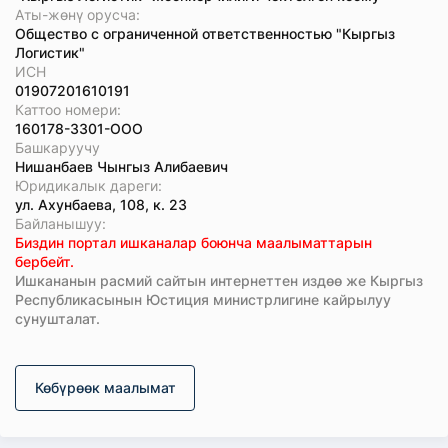
Аты-жөнү орусча:
Общество с ограниченной ответственностью "Кыргыз
Логистик"
ИСН
01907201610191
Каттоо номери:
160178-3301-ООО
Башкаруучу
Нишанбаев Чынгыз Алибаевич
Юридикалык дареги:
ул. Ахунбаева, 108, к. 23
Байланышуу:
Биздин портал ишканалар боюнча маалыматтарын
бербейт.
Ишкананын расмий сайтын интернеттен издөө же Кыргыз
Республикасынын Юстиция министрлигине кайрылуу
сунушталат.
Көбүрөөк маалымат