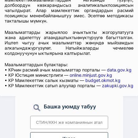
долбоордун көзкарандысыз аналитикалыкпозициясын
чагылдырат. Алар мамлекеттик органдардын расмий
позициясы мененбайланыштуу эмес. Эсептөө методикасы
такталышы мүмкүн.
Маалыматтарды жарыялоо ачыктыкты жогорулатууга
жана адилеттүү атаандаштыктыөнүктүрүүгө багытталган.
Иштеп чыгуу ачык маалыматтар жөнүндө мыйзамдын
алкагындажүргүзүлөт. Натыйжаларды чечмелөө
колдонуучунун ыктыярына калтырылат.
Маалыматтардын булактары:
• КРнин расмий ачык маалыматтар порталы —
data.gov.kg
• КР Юстиция министрлиги —
online.minjust.gov.kg
• КР Мамлекеттик салык кызматы —
budget.okmot.kg
• КР Мамлекеттик сатып алуулар порталы —
zakupki.gov.kg
Башка уюмду табуу