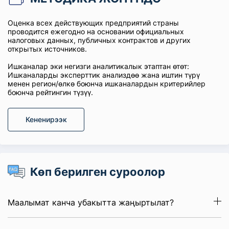
Оценка всех действующих предприятий страны
проводится ежегодно на основании официальных
налоговых данных, публичных контрактов и других
открытых источников.
Ишканалар эки негизги аналитикалык этаптан өтөт:
Ишканаларды эксперттик анализдөө жана иштин түрү
менен регион/өлкө боюнча ишканалардын критерийлер
боюнча рейтингин түзүү.
Кененирээк
Көп берилген суроолор
Маалымат канча убакытта жаңыртылат?