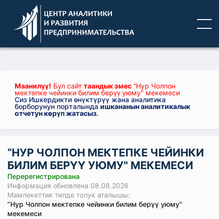
Маанилүү!
Бул сайт
таандык эмес
“Нур Чолпон
мектепке чейинки билим берүү уюму" мекемеси
Сиз Ишкердикти өнүктүрүү жана аналитика
борборунун порталында
ишкананын аналитикалык
отчетун көрүп жатасыз
.
“НУР ЧОЛПОН МЕКТЕПКЕ ЧЕЙИНКИ
БИЛИМ БЕРҮҮ УЮМУ" МЕКЕМЕСИ
Перерегистрирована
Информация обновлена 08.08.2026
Мамлекеттик тилде толук аталышы:
“Нур Чолпон мектепке чейинки билим берүү уюму"
мекемеси