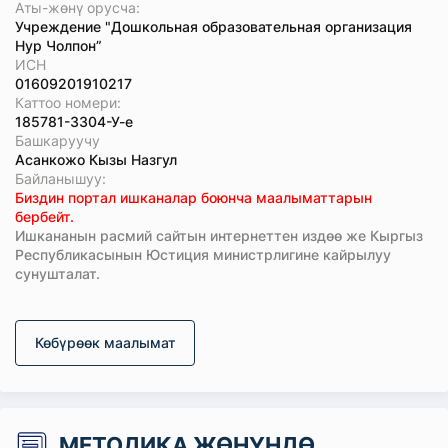
Аты-жөнү орусча:
Учреждение "Дошкольная образовательная организация
Нур Чолпон”
ИСН
01609201910217
Каттоо номери:
185781-3304-У-е
Башкаруучу
Асанкожо Кызы Назгул
Байланышуу:
Биздин портал ишканалар боюнча маалыматтарын
бербейт.
Ишкананын расмий сайтын интернеттен издөө же Кыргыз
Республикасынын Юстиция министрлигине кайрылуу
сунушталат.
Көбүрөөк маалымат
МЕТОДИКА ЖӨНҮНДӨ