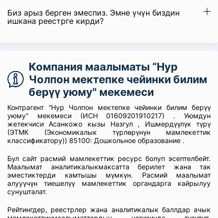
Биз арыз берген эмеспиз. Эмне үчүн биздин
ишкана реестрге кирди?
Компания маалыматы “Нур
Чолпон мектепке чейинки билим
берүү уюму" мекемеси
Контрагент “Нур Чолпон мектепке чейинки билим берүү
уюму" мекемеси (ИСН 01609201910217) . Уюмдун
жетекчиси Асанкожо кызы Назгул , Ишмердүүлүк түрү
(ЭТМК (Экономикалык түрлөрүнүн мамлекеттик
классификатору)) 85100: Дошкольное образование .
Бул сайт расмий мамлекеттик ресурс болуп эсептелбейт.
Маалымат аналитикалыкмаксатта берилет жана так
эместиктерди камтышы мүмкүн. Расмий маалымат
алууүчүн тиешелүү мамлекеттик органдарга кайрылуу
сунушталат.
Рейтингдер, реестрлер жана аналитикалык баллдар ачык
мамлекеттикмаалыматтардын негизинде түзүлүп,