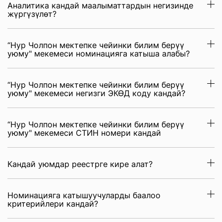
Аналитика кандай маалыматтардын негизинде
жүргүзүлөт?
“Нур Чолпон мектепке чейинки билим берүү
уюму" мекемеси номинацияга катыша алабы?
“Нур Чолпон мектепке чейинки билим берүү
уюму" мекемеси негизги ЭКӨД коду кандай?
“Нур Чолпон мектепке чейинки билим берүү
уюму" мекемеси СТИН номери кандай
Кандай уюмдар реестрге кире алат?
Номинацияга катышуучуларды баалоо
критерийлери кандай?