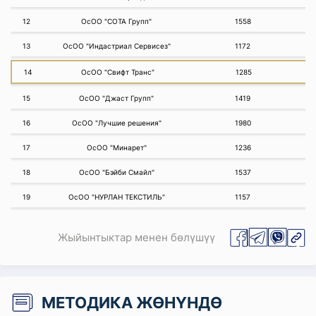
12
ОсОО "СОТА Групп"
1558
13
ОсОО "Индастриал Сервисез"
1172
14
ОсОО "Свифт Транс"
1285
15
ОсОО "Джаст Групп"
1419
16
ОсОО "Лучшие решения"
1980
17
ОсОО "Минарет"
1236
18
ОсОО "Бэйби Смайл"
1537
19
ОсОО "НУРЛАН ТЕКСТИЛЬ"
1157
Жыйынтыктар менен бөлүшүү
МЕТОДИКА ЖӨНҮНДӨ