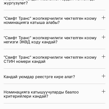
жүргүзүлөт?
"Свифт Транс" жоопкерчилиги чектелген коому
номинацияга катыша алабы?
"Свифт Транс" жоопкерчилиги чектелген коому
негизги ЭКӨД коду кандай?
"Свифт Транс" жоопкерчилиги чектелген коому
СТИН номери кандай
Кандай уюмдар реестрге кире алат?
Номинацияга катышуучуларды баалоо
критерийлери кандай?