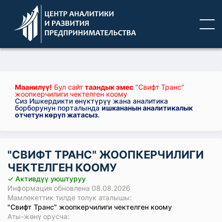
Маанилүү!
Бул сайт
таандык эмес
"Свифт Транс"
жоопкерчилиги чектелген коому
Сиз Ишкердикти өнүктүрүү жана аналитика
борборунун порталында
ишкананын аналитикалык
отчетун көрүп жатасыз
.
"СВИФТ ТРАНС" ЖООПКЕРЧИЛИГИ
ЧЕКТЕЛГЕН КООМУ
✓ Активдүү уюштуруу
Информация обновлена 08.08.2026
Мамлекеттик тилде толук аталышы:
"Свифт Транс" жоопкерчилиги чектелген коому
Аты-жөнү орусча: