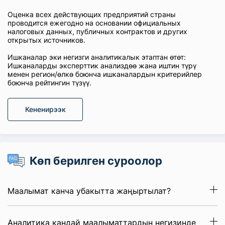
Оценка всех действующих предприятий страны
проводится ежегодно на основании официальных
налоговых данных, публичных контрактов и других
открытых источников.
Ишканалар эки негизги аналитикалык этаптан өтөт:
Ишканаларды эксперттик анализдөө жана иштин түрү
менен регион/өлкө боюнча ишканалардын критерийлер
боюнча рейтингин түзүү.
Кененирээк
Көп берилген суроолор
Маалымат канча убакытта жаңыртылат?
Аналитика кандай маалыматтардын негизинде