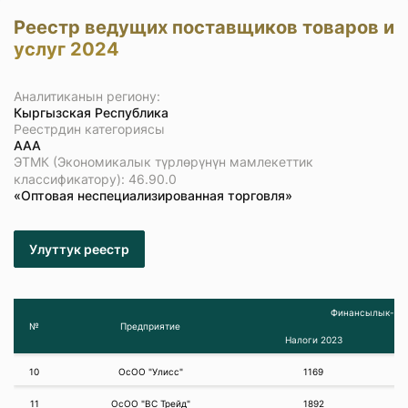
Реестр ведущих поставщиков товаров и
услуг 2024
Аналитиканын региону:
Кыргызская Республика
Реестрдин категориясы
ААА
ЭТМК (Экономикалык түрлөрүнүн мамлекеттик
классификатору): 46.90.0
«Оптовая неспециализированная торговля»
Улуттук реестр
Финансылык-эко
№
Предприятие
Налоги 2023
10
ОсОО "Улисс"
1169
11
ОсОО "ВС Трейд"
1892