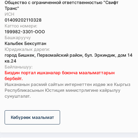
Общество с ограниченной ответственностью "Свифт
Транс"
ИСН
01409202110328
Каттоо номери:
199982-3301-ООО
Башкаруучу
Калыбек Бексултан
Юридикалык дареги:
город Бишкек, Первомайский район, бул. Эркиндик, дом 14
кв.24
Байланышуу:
Биздин портал ишканалар боюнча маалыматтарын
бербейт.
Ишкананын расмий сайтын интернеттен издөө же Кыргыз
Республикасынын Юстиция министрлигине кайрылуу
сунушталат.
Көбүрөөк маалымат