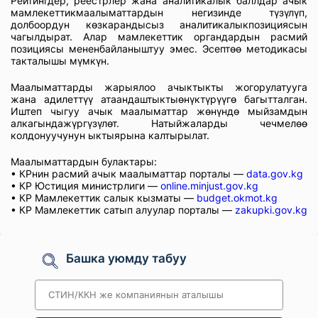
Рейтингдер, реестрлер жана аналитикалык баллдар ачык
мамлекеттикмаалыматтардын негизинде түзүлүп,
долбоордун көзкарандысыз аналитикалыкпозициясын
чагылдырат. Алар мамлекеттик органдардын расмий
позициясы мененбайланыштуу эмес. Эсептөө методикасы
такталышы мүмкүн.
Маалыматтарды жарыялоо ачыктыкты жогорулатууга
жана адилеттүү атаандаштыктыөнүктүрүүгө багытталган.
Иштеп чыгуу ачык маалыматтар жөнүндө мыйзамдын
алкагындажүргүзүлөт. Натыйжаларды чечмелөө
колдонуучунун ыктыярына калтырылат.
Маалыматтардын булактары:
• КРнин расмий ачык маалыматтар порталы —
data.gov.kg
• КР Юстиция министрлиги —
online.minjust.gov.kg
• КР Мамлекеттик салык кызматы —
budget.okmot.kg
• КР Мамлекеттик сатып алуулар порталы —
zakupki.gov.kg
Башка уюмду табуу