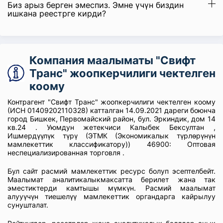
Биз арыз берген эмеспиз. Эмне үчүн биздин
ишкана реестрге кирди?
Компания маалыматы "Свифт
Транс" жоопкерчилиги чектелген
коому
Контрагент "Свифт Транс" жоопкерчилиги чектелген коому
(ИСН 01409202110328) катталган 14.09.2021 дареги боюнча
город Бишкек, Первомайский район, бул. Эркиндик, дом 14
кв.24 . Уюмдун жетекчиси Калыбек Бексултан ,
Ишмердүүлүк түрү (ЭТМК (Экономикалык түрлөрүнүн
мамлекеттик классификатору)) 46900: Оптовая
неспециализированная торговля .
Бул сайт расмий мамлекеттик ресурс болуп эсептелбейт.
Маалымат аналитикалыкмаксатта берилет жана так
эместиктерди камтышы мүмкүн. Расмий маалымат
алууүчүн тиешелүү мамлекеттик органдарга кайрылуу
сунушталат.