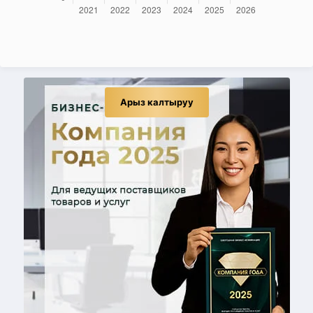
Арыз калтыруу