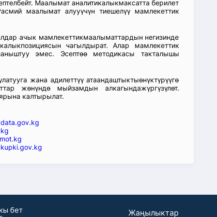
септелбейт. Маалымат аналитикалыкмаксатта берилет
асмий маалымат алууүчүн тиешелүү мамлекеттик
аллдар ачык мамлекеттикмаалыматтардын негизинде
икалыкпозициясын чагылдырат. Алар мамлекеттик
ланыштуу эмес. Эсептөө методикасы такталышы
атууга жана адилеттүү атаандаштыктыөнүктүрүүгө
ттар жөнүндө мыйзамдын алкагындажүргүзүлөт.
ярына калтырылат.
—
data.gov.kg
.kg
mot.kg
kupki.gov.kg
кы бет
Жаңылыктар