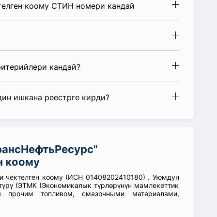
телген коому СТИН номери кандай
ритерийлери кандай?
дин ишкана реестрге кирди?
рансНефтьРесурс"
н коому
и чектелген коому (ИСН 01408202410180) . Уюмдун
түрү (ЭТМК (Экономикалык түрлөрүнүн мамлекеттик
ля прочим топливом, смазочными материалами,