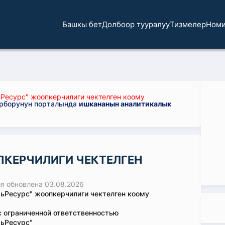
Башкы бет
Долбоор тууралуу
Тизмелер
Номи
Ресурс" жоопкерчилиги чектелген коому
орборунун порталында
ишкананын аналитикалык
ПКЕРЧИЛИГИ ЧЕКТЕЛГЕН
 обновлена 03.08.2026
ьРесурс" жоопкерчилиги чектелген коому
 ограниченной ответственностью
тьРесурс"