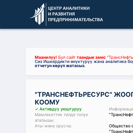
Маанилүү!
Бул сайт
таандык эмес
"ТрансНефть
Сиз Ишкердикти өнүктүрүү жана аналитика б
отчетун көрүп жатасыз
.
"ТРАНСНЕФТЬРЕСУРС" ЖОО
КООМУ
✓ Активдүү уюштуруу
Информация
Мамлекеттик тилде толук
"ТрансНефт
аталышы:
Аты-жөнү орусча:
Общество с
"ТрансНеф