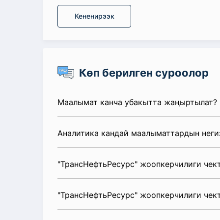
Кененирээк
Көп берилген суроолор
Маалымат канча убакытта жаңыртылат?
Аналитика кандай маалыматтардын неги
"ТрансНефтьРесурс" жоопкерчилиги чек
"ТрансНефтьРесурс" жоопкерчилиги чект