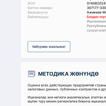
ИСН
014082024
Каттоо номери:
307177-33
Башкаруучу
Ажикеев Ме
Байланышуу:
Биздин пор
Ишкананын 
Республик
сунушталат
Көбүрөөк маалымат
МЕТОДИКА ЖӨНҮНДӨ
Оценка всех действующих предприятий стран
налоговых данных, публичных контрактов и др
Ишканалар эки негизги аналитикалык этаптан 
иштин түрү менен регион/өлкө боюнча ишканал