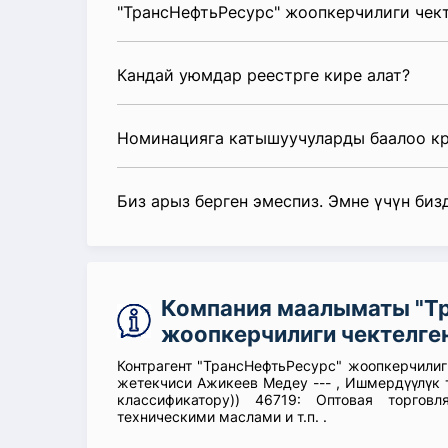
"ТрансНефтьРесурс" жоопкерчилиги чек
Кандай уюмдар реестрге кире алат?
Номинацияга катышуучуларды баалоо к
Биз арыз берген эмеспиз. Эмне үчүн биз
Компания маалыматы "Т
жоопкерчилиги чектелге
Контрагент "ТрансНефтьРесурс" жоопкерчилиг
жетекчиси Ажикеев Медеу --- , Ишмердүүлүк 
классификатору)) 46719: Оптовая торгов
техническими маслами и т.п. .