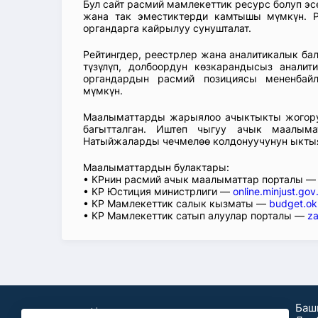
Бул сайт расмий мамлекеттик ресурс болуп э
жана так эместиктерди камтышы мүмкүн. Р
органдарга кайрылуу сунушталат.
Рейтингдер, реестрлер жана аналитикалык б
түзүлүп, долбоордун көзкарандысыз аналит
органдардын расмий позициясы мененбай
мүмкүн.
Маалыматтарды жарыялоо ачыктыкты жогорул
багытталган. Иштеп чыгуу ачык маалыма
Натыйжаларды чечмелөө колдонуучунун ыкты
Маалыматтардын булактары:
• КРнин расмий ачык маалыматтар порталы 
• КР Юстиция министрлиги —
online.minjust.gov
• КР Мамлекеттик салык кызматы —
budget.ok
• КР Мамлекеттик сатып алуулар порталы —
za
Баш