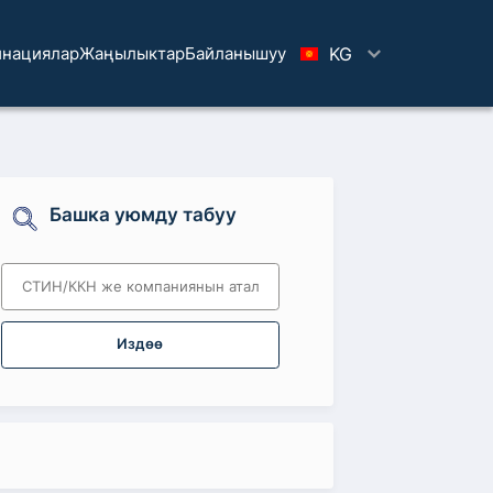
нациялар
Жаңылыктар
Байланышуу
KG
Башка уюмду табуу
Издөө