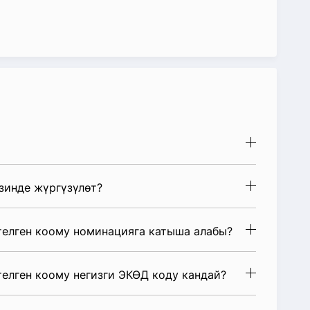
зинде жүргүзүлөт?
телген коому номинацияга катыша алабы?
елген коому негизги ЭКӨД коду кандай?