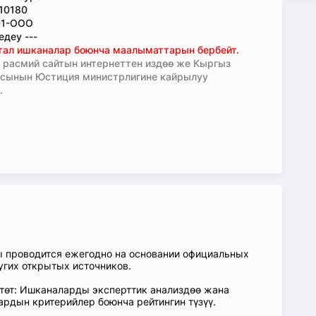
10180
01-ООО
деу ---
тал ишканалар боюнча маалыматтарын бербейт.
расмий сайтын интернеттен издөө же Кыргыз
асынын Юстиция министрлигине кайрылуу
.
ы проводится ежегодно на основании официальных
угих открытых источников.
өтөт: Ишканаларды эксперттик анализдөө жана
ардын критерийлер боюнча рейтингин түзүү.