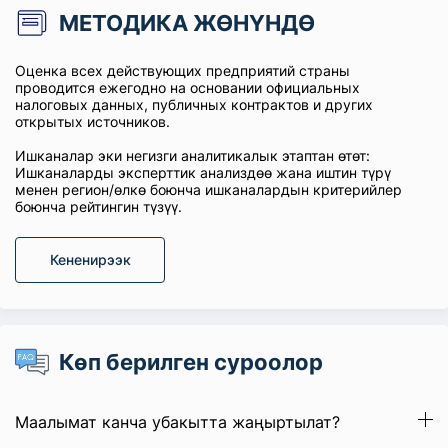
МЕТОДИКА ЖӨНҮНДӨ
Оценка всех действующих предприятий страны
проводится ежегодно на основании официальных
налоговых данных, публичных контрактов и других
открытых источников.
Ишканалар эки негизги аналитикалык этаптан өтөт:
Ишканаларды эксперттик анализдөө жана иштин түрү
менен регион/өлкө боюнча ишканалардын критерийлер
боюнча рейтингин түзүү.
Кененирээк
Көп берилген суроолор
Маалымат канча убакытта жаңыртылат?