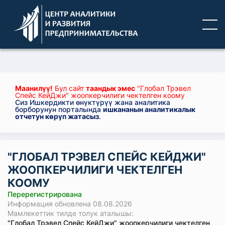
Маанилүү!
Бул сайт
таандык эмес
"Глобал Трэвел
Спейс КейДжи" жоопкерчилиги чектелген коому
Сиз Ишкердикти өнүктүрүү жана аналитика
борборунун порталында
ишкананын аналитикалык
отчетун көрүп жатасыз
.
"ГЛОБАЛ ТРЭВЕЛ СПЕЙС КЕЙДЖИ"
ЖООПКЕРЧИЛИГИ ЧЕКТЕЛГЕН
КООМУ
Перерегистрирована
Информация обновлена 08.08.2026
Мамлекеттик тилде толук аталышы:
"Глобал Трэвел Спейс КейДжи" жоопкерчилиги чектелген