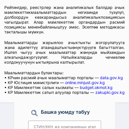
Рейтингдер, реестрлер жана аналитикалык баллдар ачык
мамлекеттикмаалыматтардын негизинде түзүлүп,
долбоордун көзкарандысыз аналитикалыкпозициясын
чагылдырат. Алар мамлекеттик органдардын расмий
позициясы мененбайланыштуу эмес. Эсептөө методикасы
такталышы мүмкүн.
Маалыматтарды жарыялоо ачыктыкты жогорулатууга
жана адилеттүү атаандаштыктыөнүктүрүүгө багытталган.
Иштеп чыгуу ачык маалыматтар жөнүндө мыйзамдын
алкагындажүргүзүлөт. Натыйжаларды чечмелөө
колдонуучунун ыктыярына калтырылат.
Маалыматтардын булактары:
• КРнин расмий ачык маалыматтар порталы —
data.gov.kg
• КР Юстиция министрлиги —
online.minjust.gov.kg
• КР Мамлекеттик салык кызматы —
budget.okmot.kg
• КР Мамлекеттик сатып алуулар порталы —
zakupki.gov.kg
Башка уюмду табуу