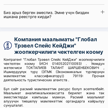
Биз арыз берген эмеспиз. Эмне үчүн биздин
ишкана реестрге кирди?
Компания маалыматы "Глобал
Трэвел Спейс КейДжи"
жоопкерчилиги чектелген коому
Контрагент "Глобал Трэвел Спейс КейДжи" жоопкерчилиги
чектелген коому (ИСН 01405202110093) . Уюмдун
жетекчиси ТОКТАЛИЕВ ТАЛАНТ ШАРШЕНБЕКОВИЧ ,
Ишмердүүлүк түрү (ЭТМК (Экономикалык түрлөрүнүн
мамлекеттик классификатору)) 79119: Прочая
деятельность туристических агентств .
Бул сайт расмий мамлекеттик ресурс болуп эсептелбейт.
Маалымат аналитикалыкмаксатта берилет жана так
эместиктерди камтышы мүмкүн. Расмий маалымат
алууүчүн тиешелүү мамлекеттик органдарга кайрылуу
сунушталат.