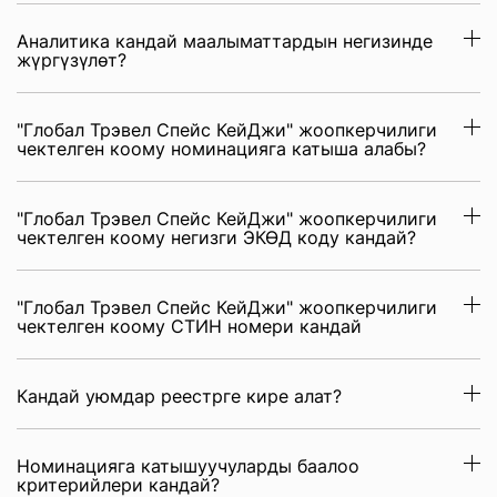
Аналитика кандай маалыматтардын негизинде
жүргүзүлөт?
"Глобал Трэвел Спейс КейДжи" жоопкерчилиги
чектелген коому номинацияга катыша алабы?
"Глобал Трэвел Спейс КейДжи" жоопкерчилиги
чектелген коому негизги ЭКӨД коду кандай?
"Глобал Трэвел Спейс КейДжи" жоопкерчилиги
чектелген коому СТИН номери кандай
Кандай уюмдар реестрге кире алат?
Номинацияга катышуучуларды баалоо
критерийлери кандай?