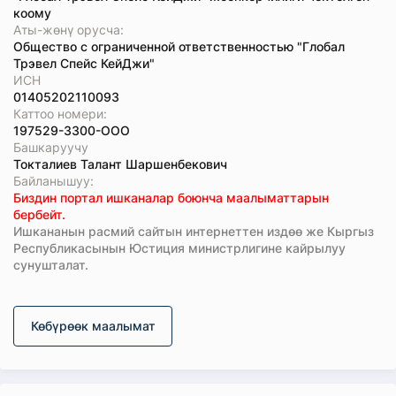
коому
Аты-жөнү орусча:
Общество с ограниченной ответственностью "Глобал
Трэвел Спейс КейДжи"
ИСН
01405202110093
Каттоо номери:
197529-3300-ООО
Башкаруучу
Токталиев Талант Шаршенбекович
Байланышуу:
Биздин портал ишканалар боюнча маалыматтарын
бербейт.
Ишкананын расмий сайтын интернеттен издөө же Кыргыз
Республикасынын Юстиция министрлигине кайрылуу
сунушталат.
Көбүрөөк маалымат