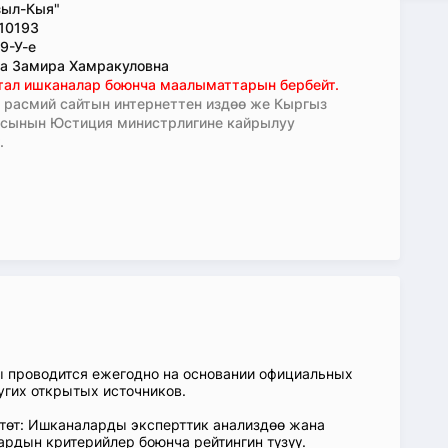
зыл-Кыя"
10193
9-У-е
а Замира Хамракуловна
тал ишканалар боюнча маалыматтарын бербейт.
расмий сайтын интернеттен издөө же Кыргыз
асынын Юстиция министрлигине кайрылуу
.
ы проводится ежегодно на основании официальных
угих открытых источников.
өтөт: Ишканаларды эксперттик анализдөө жана
ардын критерийлер боюнча рейтингин түзүү.