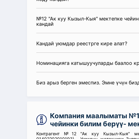
№12 "Ак куу Кызыл-Кыя" мектепке чейи
кандай
Кандай уюмдар реестрге кире алат?
Номинацияга катышуучуларды баалоо к
Биз арыз берген эмеспиз. Эмне үчүн биз
Компания маалыматы №12
чейинки билим берүү- м
Контрагент №12 "Ак куу Кызыл-Кыя" ме
01402202010193) . Уюмдун жетекчиси Зулпу