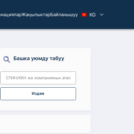
нациялар
Жаңылыктар
Байланышуу
KG
Башка уюмду табуу
Издөө