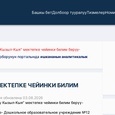
Башкы бет
Долбоор тууралуу
Тизмелер
Номи
 Кызыл-Кыя" мектепке чейинки билим берүү-
орборунун порталында
ишкананын аналитикалык
МЕКТЕПКЕ ЧЕЙИНКИ БИЛИМ
 обновлена 03.08.2026
у Кызыл-Кыя" мектепке чейинки билим берүү-
е- Дошкольное образовательное учреждение №12