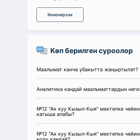
Кененирээк
Көп берилген суроолор
Маалымат канча убакытта жаңыртылат?
Аналитика кандай маалыматтардын неги
№12 "Ак куу Кызыл-Кыя" мектепке чейи
катыша алабы?
№12 "Ак куу Кызыл-Кыя" мектепке чейин
коду кандай?