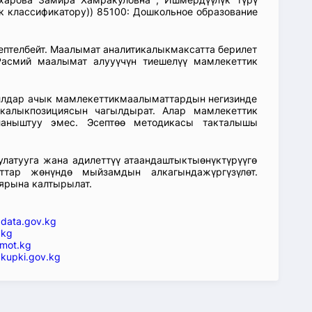
 классификатору)) 85100: Дошкольное образование
септелбейт. Маалымат аналитикалыкмаксатта берилет
асмий маалымат алууүчүн тиешелүү мамлекеттик
аллдар ачык мамлекеттикмаалыматтардын негизинде
икалыкпозициясын чагылдырат. Алар мамлекеттик
ланыштуу эмес. Эсептөө методикасы такталышы
атууга жана адилеттүү атаандаштыктыөнүктүрүүгө
ттар жөнүндө мыйзамдын алкагындажүргүзүлөт.
ярына калтырылат.
—
data.gov.kg
.kg
mot.kg
kupki.gov.kg