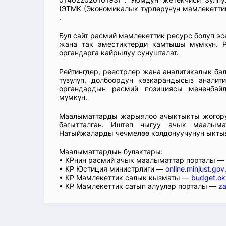
(ЭТМК (Экономикалык түрлөрүнүн мамлекеттик
.
Бул сайт расмий мамлекеттик ресурс болуп э
жана так эместиктерди камтышы мүмкүн. Р
органдарга кайрылуу сунушталат.
Рейтингдер, реестрлер жана аналитикалык б
түзүлүп, долбоордун көзкарандысыз аналит
органдардын расмий позициясы мененбай
мүмкүн.
Маалыматтарды жарыялоо ачыктыкты жогорул
багытталган. Иштеп чыгуу ачык маалыма
Натыйжаларды чечмелөө колдонуучунун ыкты
Маалыматтардын булактары:
• КРнин расмий ачык маалыматтар порталы 
• КР Юстиция министрлиги —
online.minjust.gov
• КР Мамлекеттик салык кызматы —
budget.ok
• КР Мамлекеттик сатып алуулар порталы —
za