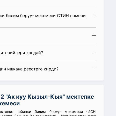
нки билим берүү- мекемеси СТИН номери
ритерийлери кандай?
дин ишкана реестрге кирди?
 "Ак куу Кызыл-Кыя" мектепке
екемеси
ктепке чейинки билим берүү- мекемеси (ИСН
харова Замира Хамракуловна , Ишмердүүлүк түрү