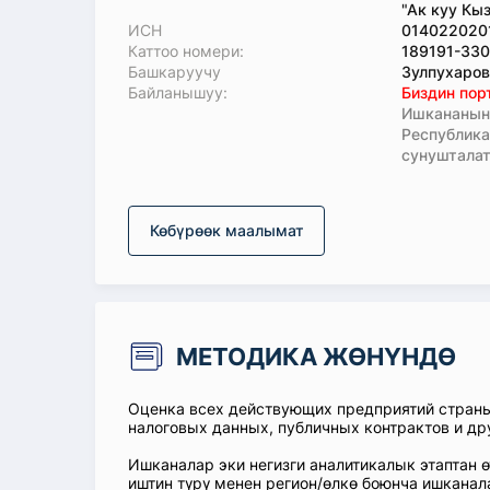
"Ак куу Кы
ИСН
014022020
Каттоо номери:
189191-330
Башкаруучу
Зулпухаров
Байланышуу:
Биздин пор
Ишкананын 
Республик
сунушталат
Көбүрөөк маалымат
МЕТОДИКА ЖӨНҮНДӨ
Оценка всех действующих предприятий стран
налоговых данных, публичных контрактов и др
Ишканалар эки негизги аналитикалык этаптан 
иштин түрү менен регион/өлкө боюнча ишканал