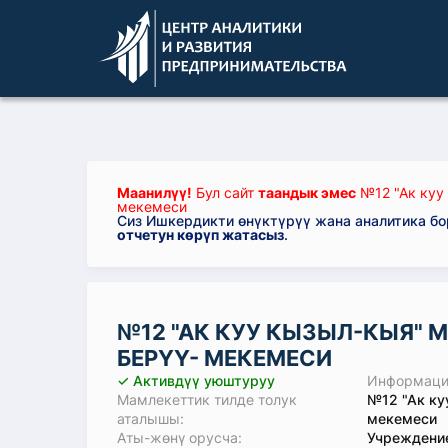
Маанилүү!
Бул сайт
таандык эмес
№12 "Ак куу
мекемеси
Сиз Ишкердикти өнүктүрүү жана аналитика б
отчетун көрүп жатасыз
.
№12 "АК КУУ КЫЗЫЛ-КЫЯ" 
БЕРҮҮ- МЕКЕМЕСИ
✓ Активдүү уюштуруу
Информация
Мамлекеттик тилде толук
№12 "Ак ку
аталышы:
мекемеси
Аты-жөнү орусча:
Учреждени