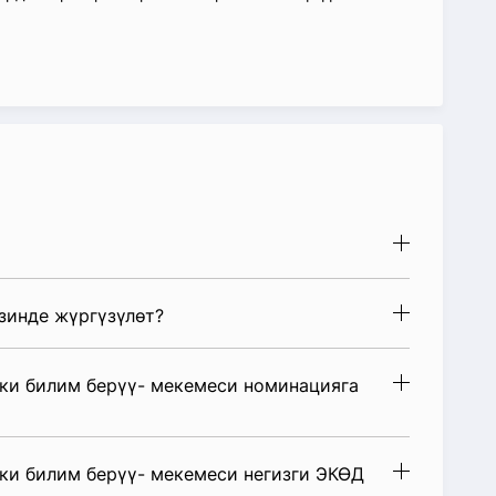
зинде жүргүзүлөт?
нки билим берүү- мекемеси номинацияга
ки билим берүү- мекемеси негизги ЭКӨД