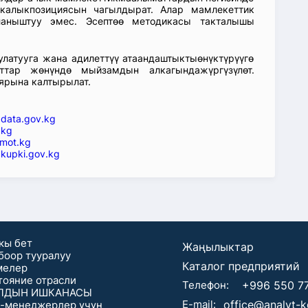
икалыкпозициясын чагылдырат. Алар мамлекеттик
ланыштуу эмес. Эсептөө методикасы такталышы
атууга жана адилеттүү атаандаштыктыөнүктүрүүгө
ттар жөнүндө мыйзамдын алкагындажүргүзүлөт.
ярына калтырылат.
—
data.gov.kg
.kg
mot.kg
kupki.gov.kg
кы бет
Жаңылыктар
боор тууралуу
Каталог предприятий
мелер
тояние отрасли
Телефон:
+996 550 7
ЛДЫН ИШКАНАСЫ
E-mail:
office@analyt-
-менеджерлер үчүн