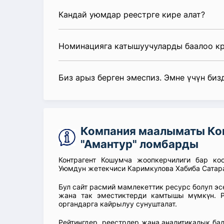
Кандай уюмдар реестрге кире алат?
Номинацияга катышуучуларды баалоо к
Биз арыз берген эмеспиз. Эмне үчүн биз
Компания маалыматы Ко
"Амантур" ломбарды
Контрагент Кошумча жоопкерчилиги бар ко
Уюмдун жетекчиси Каримкулова Хабиба Сатара
Бул сайт расмий мамлекеттик ресурс болуп э
жана так эместиктерди камтышы мүмкүн. Р
органдарга кайрылуу сунушталат.
Рейтингдер, реестрлер жана аналитикалык б