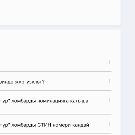
зинде жүргүзүлөт?
тур" ломбарды номинацияга катыша
нтур" ломбарды СТИН номери кандай