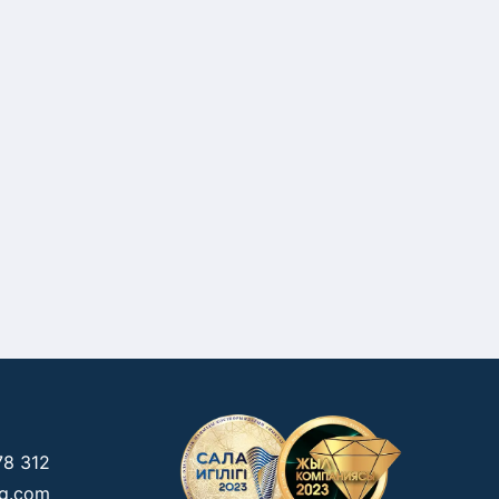
78 312
kg.com