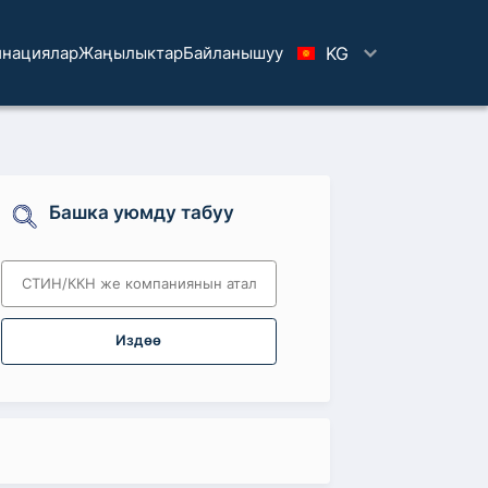
нациялар
Жаңылыктар
Байланышуу
KG
Башка уюмду табуу
Издөө