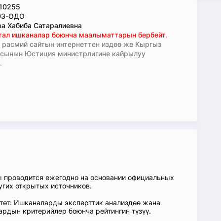
10255
03-ОДО
а Хабиба Сатаралиевна
тал ишканалар боюнча маалыматтарын бербейт.
расмий сайтын интернеттен издөө же Кыргыз
асынын Юстиция министрлигине кайрылуу
.
ы проводится ежегодно на основании официальных
угих открытых источников.
өтөт: Ишканаларды эксперттик анализдөө жана
ардын критерийлер боюнча рейтингин түзүү.