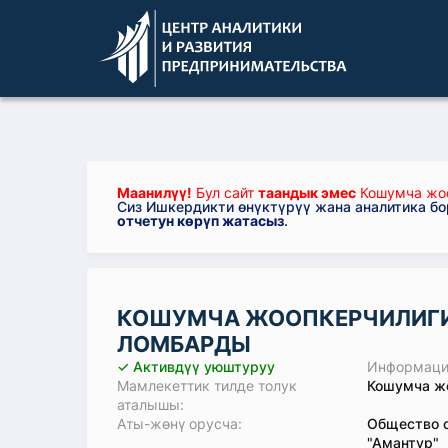
Маанилүү!
Бул сайт
таандык эмес
Кошумча жоо
Сиз Ишкердикти өнүктүрүү жана аналитика б
отчетун көрүп жатасыз
.
КОШУМЧА ЖООПКЕРЧИЛИГИ 
ЛОМБАРДЫ
✓ Активдүү уюштуруу
Информация
Мамлекеттик тилде толук
Кошумча жо
аталышы:
Аты-жөнү орусча:
Общество с
"Амантур"