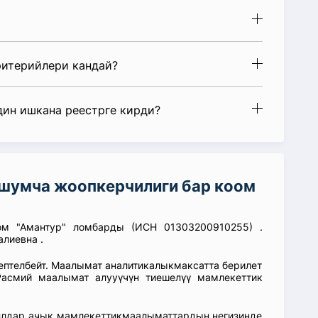
ритерийлери кандай?
дин ишкана реестрге кирди?
шумча жоопкерчилиги бар коом
ом "Амантур" ломбарды (ИСН 01303200910255) .
лиевна .
септелбейт. Маалымат аналитикалыкмаксатта берилет
асмий маалымат алууүчүн тиешелүү мамлекеттик
аллдар ачык мамлекеттикмаалыматтардын негизинде