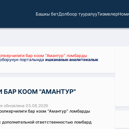
Башкы бет
Долбоор тууралуу
Тизмелер
Номи
пкерчилиги бар коом "Амантур" ломбарды
орборунун порталында
ишкананын аналитикалык
БАР КООМ "АМАНТУР"
 обновлена 03.08.2026
опкерчилиги бар коом "Амантур" ломбарды
 дополнительной ответственностью ломбард