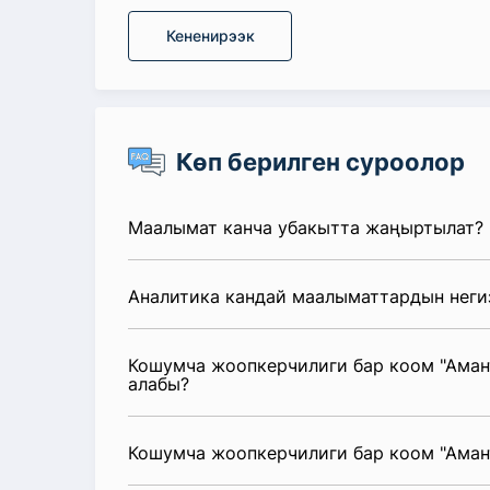
Кененирээк
Көп берилген суроолор
Маалымат канча убакытта жаңыртылат?
Аналитика кандай маалыматтардын неги
Кошумча жоопкерчилиги бар коом "Аман
алабы?
Кошумча жоопкерчилиги бар коом "Ама