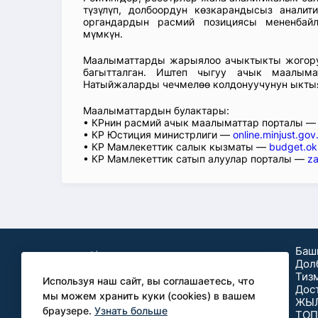
түзүлүп, долбоордун көзкарандысыз аналит
органдардын расмий позициясы мененбай
мүмкүн.
Маалыматтарды жарыялоо ачыктыкты жогорул
багытталган. Иштеп чыгуу ачык маалыма
Натыйжаларды чечмелөө колдонуучунун ыкты
Маалыматтардын булактары:
• КРнин расмий ачык маалыматтар порталы 
• КР Юстиция министрлиги —
online.minjust.gov
• КР Мамлекеттик салык кызматы —
budget.ok
• КР Мамлекеттик сатып алуулар порталы —
za
Баш
Дол
Тиз
Используя наш сайт, вы соглашаетесь, что
Дос
мы можем хранить куки (cookies) в вашем
ЖЫ
браузере.
Узнать больше
ТОП