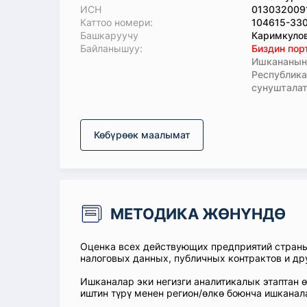
ИСН
013032009
Каттоо номери:
104615-33
Башкаруучу
Каримкулов
Байланышуу:
Биздин пор
Ишкананын 
Республик
сунушталат
Көбүрөөк маалымат
МЕТОДИКА ЖӨНҮНДӨ
Оценка всех действующих предприятий стран
налоговых данных, публичных контрактов и др
Ишканалар эки негизги аналитикалык этаптан 
иштин түрү менен регион/өлкө боюнча ишканал