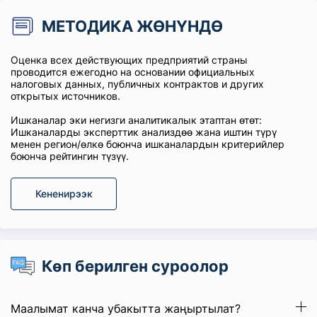
МЕТОДИКА ЖӨНҮНДӨ
Оценка всех действующих предприятий страны
проводится ежегодно на основании официальных
налоговых данных, публичных контрактов и других
открытых источников.
Ишканалар эки негизги аналитикалык этаптан өтөт:
Ишканаларды эксперттик анализдөө жана иштин түрү
менен регион/өлкө боюнча ишканалардын критерийлер
боюнча рейтингин түзүү.
Кененирээк
Көп берилген суроолор
Маалымат канча убакытта жаңыртылат?