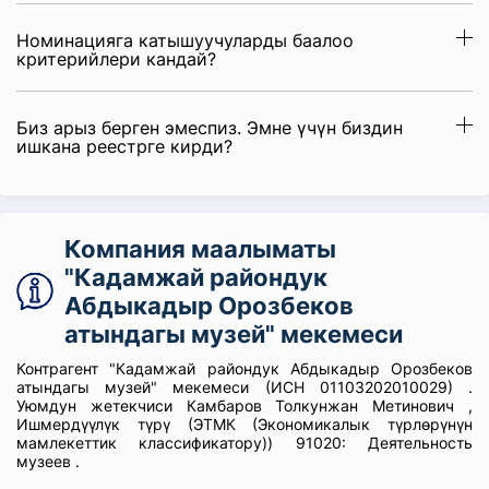
Номинацияга катышуучуларды баалоо
критерийлери кандай?
Биз арыз берген эмеспиз. Эмне үчүн биздин
ишкана реестрге кирди?
Компания маалыматы
"Кадамжай райондук
Абдыкадыр Орозбеков
атындагы музей" мекемеси
Контрагент "Кадамжай райондук Абдыкадыр Орозбеков
атындагы музей" мекемеси (ИСН 01103202010029) .
Уюмдун жетекчиси Камбаров Толкунжан Метинович ,
Ишмердүүлүк түрү (ЭТМК (Экономикалык түрлөрүнүн
мамлекеттик классификатору)) 91020: Деятельность
музеев .