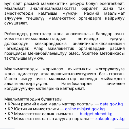
Бул сайт расмий мамлекеттик ресурс болуп эсептелбейт.
Маалымат аналитикалыкмаксатта берилет жана так
эместиктерди камтышы мүмкүн. Расмий маалымат
алууүчүн тиешелүү мамлекеттик органдарга кайрылуу
сунушталат.
Рейтингдер, реестрлер жана аналитикалык баллдар ачык
мамлекеттикмаалыматтардын негизинде түзүлүп,
долбоордун көзкарандысыз аналитикалыкпозициясын
чагылдырат. Алар мамлекеттик органдардын расмий
позициясы мененбайланыштуу эмес. Эсептөө методикасы
такталышы мүмкүн.
Маалыматтарды жарыялоо ачыктыкты жогорулатууга
жана адилеттүү атаандаштыктыөнүктүрүүгө багытталган.
Иштеп чыгуу ачык маалыматтар жөнүндө мыйзамдын
алкагындажүргүзүлөт. Натыйжаларды чечмелөө
колдонуучунун ыктыярына калтырылат.
Маалыматтардын булактары:
• КРнин расмий ачык маалыматтар порталы —
data.gov.kg
• КР Юстиция министрлиги —
online.minjust.gov.kg
• КР Мамлекеттик салык кызматы —
budget.okmot.kg
• КР Мамлекеттик сатып алуулар порталы —
zakupki.gov.kg