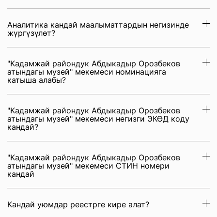
Аналитика кандай маалыматтардын негизинде
жүргүзүлөт?
"Кадамжай райондук Абдыкадыр Орозбеков
атындагы музей" мекемеси номинацияга
катыша алабы?
"Кадамжай райондук Абдыкадыр Орозбеков
атындагы музей" мекемеси негизги ЭКӨД коду
кандай?
"Кадамжай райондук Абдыкадыр Орозбеков
атындагы музей" мекемеси СТИН номери
кандай
Кандай уюмдар реестрге кире алат?