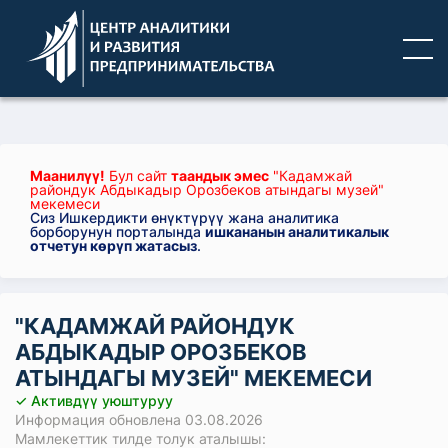
Маанилүү!
Бул сайт
таандык эмес
"Кадамжай
райондук Абдыкадыр Орозбеков атындагы музей"
мекемеси
Сиз Ишкердикти өнүктүрүү жана аналитика
борборунун порталында
ишкананын аналитикалык
отчетун көрүп жатасыз
.
"КАДАМЖАЙ РАЙОНДУК
АБДЫКАДЫР ОРОЗБЕКОВ
АТЫНДАГЫ МУЗЕЙ" МЕКЕМЕСИ
✓ Активдүү уюштуруу
Информация обновлена 03.08.2026
Мамлекеттик тилде толук аталышы: