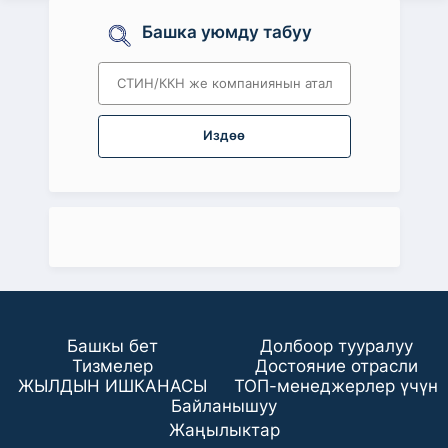
Башка уюмду табуу
Издөө
Башкы бет
Долбоор тууралуу
Тизмелер
Достояние отрасли
ЖЫЛДЫН ИШКАНАСЫ
ТОП-менеджерлер үчүн
Байланышуу
Жаңылыктар