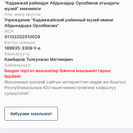
"Кадамжай райондук Абдыкадыр Орозбеков атындагы
музей" мекемеси
Аты-жөнү орусча:
Учреждение "Кадамжайский районный музей имени
Абдыкадыра Орозбекова"
ИСН
01103202010029
Каттоо номери:
189935-3309-У-е
Башкаруучу
Камбаров Толкунжан Метинович
Байланышуу:
Биздин портал ишканалар боюнча маалыматтарын
бербейт.
Ишкананын расмий сайтын интернеттен издөө же Кыргыз
Республикасынын Юстиция министрлигине кайрылуу
сунушталат.
Көбүрөөк маалымат