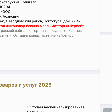
онструктив Кэпитал"
10294
1-ООО
к Асанович
ек, Свердловский район, Токтогула, дом 77 47
тал ишканалар боюнча маалыматтарын бербейт.
расмий сайтын интернеттен издөө же Кыргыз
асынын Юстиция министрлигине кайрылуу
.
оваров и услуг 2025
«Оптовая неспециализированная
торговля»