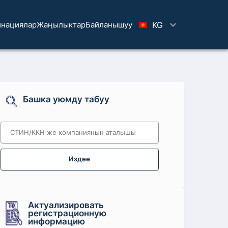
нациялар
Жаңылыктар
Байланышуу
KG
Башка уюмду табуу
Издөө
Актуализировать
регистрационную
информацию