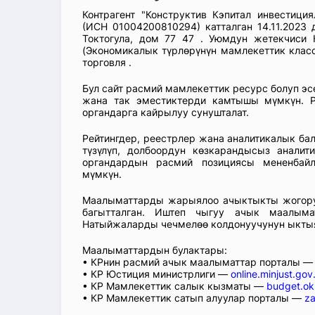
Контрагент "Конструктив Кэпитал инвестици
(ИСН 01004200810294) катталган 14.11.2023 
Токтогула, дом 77 47 . Уюмдун жетекчиси 
(Экономикалык түрлөрүнүн мамлекеттик класс
торговля .
Бул сайт расмий мамлекеттик ресурс болуп э
жана так эместиктерди камтышы мүмкүн. Р
органдарга кайрылуу сунушталат.
Рейтингдер, реестрлер жана аналитикалык б
түзүлүп, долбоордун көзкарандысыз аналит
органдардын расмий позициясы мененбай
мүмкүн.
Маалыматтарды жарыялоо ачыктыкты жогорул
багытталган. Иштеп чыгуу ачык маалыма
Натыйжаларды чечмелөө колдонуучунун ыкты
Маалыматтардын булактары:
• КРнин расмий ачык маалыматтар порталы 
• КР Юстиция министрлиги —
online.minjust.gov
• КР Мамлекеттик салык кызматы —
budget.ok
• КР Мамлекеттик сатып алуулар порталы —
za