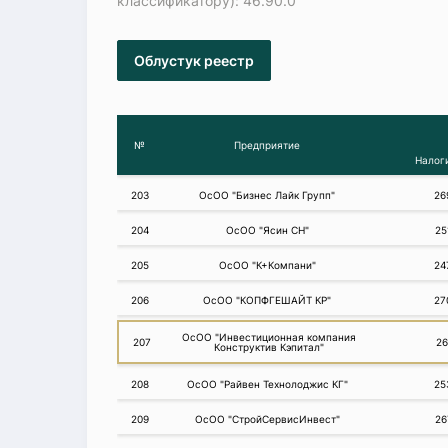
классификатору): 46.90.0
Облустук реестр
№
Предприятие
Налог
203
ОсОО "Бизнес Лайк Групп"
26
204
ОсОО "Ясин СН"
25
205
ОсОО "К+Компани"
24
206
ОсОО "КОПФГЕШАЙТ КР"
27
ОсОО "Инвестиционная компания
207
26
Конструктив Кэпитал"
208
ОсОО "Райвен Технолоджис КГ"
25
209
ОсОО "СтройСервисИнвест"
26