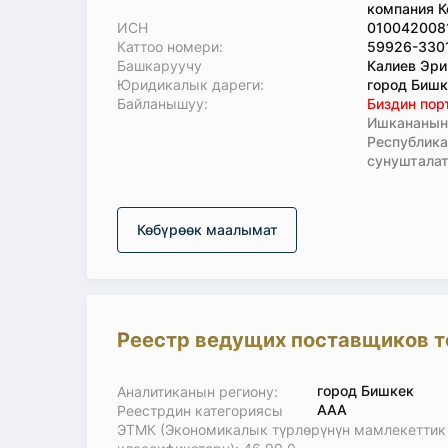
компания К
ИСН
010042008
Каттоо номери:
59926-330
Башкаруучу
Калиев Эри
Юридикалык дареги:
город Бишк
Байланышуу:
Биздин пор
Ишкананын 
Республик
сунушталат
Көбүрөөк маалымат
Реестр ведущих поставщиков т
город Бишкек
Аналитиканын региону:
ААА
Реестрдин категориясы
ЭТМК (Экономикалык түрлөрүнүн мамлекеттик