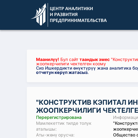
Маанилүү!
Бул сайт
таандык эмес
"Конструкти
жоопкерчилиги чектелген коому
Сиз Ишкердикти өнүктүрүү жана аналитика б
отчетун көрүп жатасыз
.
"КОНСТРУКТИВ КЭПИТАЛ И
ЖООПКЕРЧИЛИГИ ЧЕКТЕЛГ
Перерегистрирована
Информация
Мамлекеттик тилде толук
"Конструкт
аталышы:
жоопкерчил
Аты-жөнү орусча:
Общество с