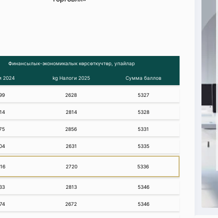
Финансылык-экономикалык көрсөткүчтөр, упайлар
и 2024
kg Налоги 2025
Сумма баллов
99
2628
5327
14
2814
5328
75
2856
5331
04
2631
5335
16
2720
5336
33
2813
5346
74
2672
5346