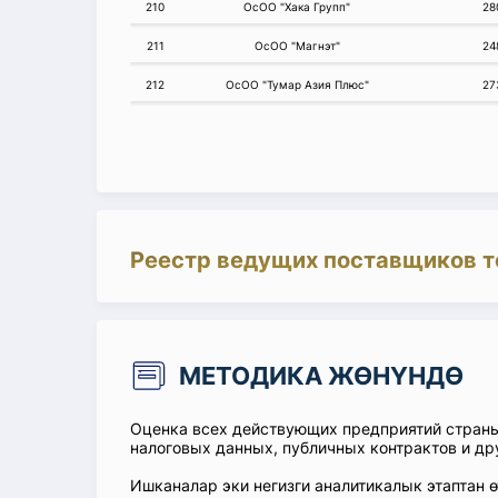
210
ОсОО "Хака Групп"
28
211
ОсОО "Магнэт"
24
212
ОсОО "Тумар Азия Плюс"
27
Реестр ведущих поставщиков т
МЕТОДИКА ЖӨНҮНДӨ
Оценка всех действующих предприятий стран
налоговых данных, публичных контрактов и др
Ишканалар эки негизги аналитикалык этаптан 