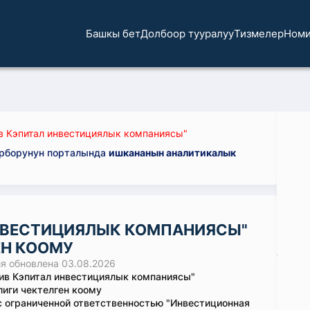
Башкы бет
Долбоор тууралуу
Тизмелер
Номи
в Кэпитал инвестициялык компаниясы"
орборунун порталында
ишкананын аналитикалык
НВЕСТИЦИЯЛЫК КОМПАНИЯСЫ"
ЕН КООМУ
 обновлена 03.08.2026
ив Кэпитал инвестициялык компаниясы"
иги чектелген коому
 ограниченной ответственностью "Инвестиционная