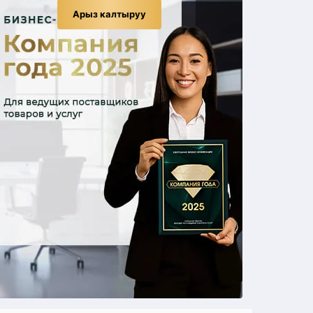
Арыз калтыруу