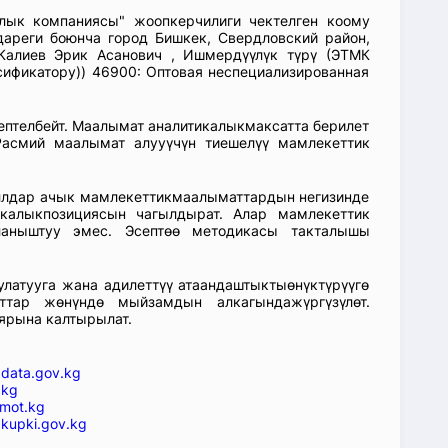
ялык компаниясы" жоопкерчилиги чектелген коому
дареги боюнча город Бишкек, Свердловский район,
Калиев Эрик Асанович , Ишмердүүлүк түрү (ЭТМК
ификатору)) 46900: Оптовая неспециализированная
септелбейт. Маалымат аналитикалыкмаксатта берилет
асмий маалымат алууүчүн тиешелүү мамлекеттик
аллдар ачык мамлекеттикмаалыматтардын негизинде
икалыкпозициясын чагылдырат. Алар мамлекеттик
ланыштуу эмес. Эсептөө методикасы такталышы
атууга жана адилеттүү атаандаштыктыөнүктүрүүгө
ттар жөнүндө мыйзамдын алкагындажүргүзүлөт.
ярына калтырылат.
—
data.gov.kg
.kg
mot.kg
kupki.gov.kg