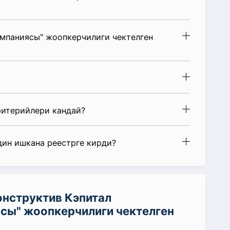
омпаниясы" жоопкерчилиги чектелген
ритерийлери кандай?
дин ишкана реестрге кирди?
нструктив Кэпитал
сы" жоопкерчилиги чектелген