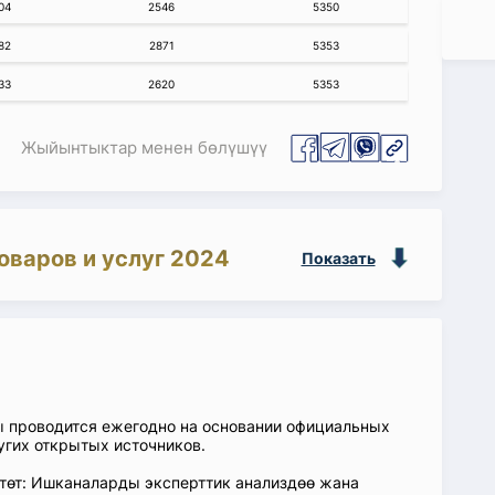
04
2546
5350
82
2871
5353
33
2620
5353
Жыйынтыктар менен бөлүшүү
оваров и услуг 2024
Показать
ы проводится ежегодно на основании официальных
угих открытых источников.
өтөт: Ишканаларды эксперттик анализдөө жана