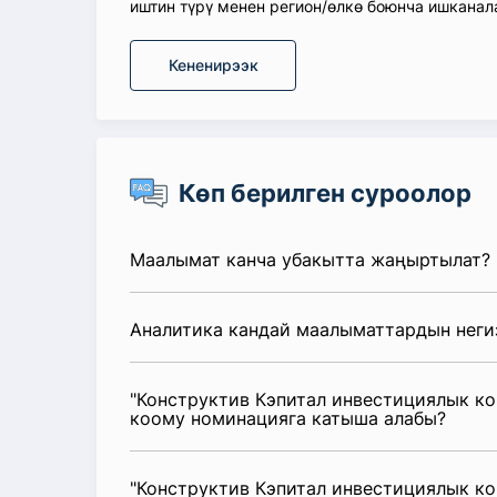
иштин түрү менен регион/өлкө боюнча ишканал
Кененирээк
Көп берилген суроолор
Маалымат канча убакытта жаңыртылат?
Аналитика кандай маалыматтардын неги
"Конструктив Кэпитал инвестициялык к
коому номинацияга катыша алабы?
"Конструктив Кэпитал инвестициялык к