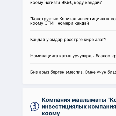
коому негизги ЭКӨД коду кандай?
"Конструктив Кэпитал инвестициялык к
коому СТИН номери кандай
Кандай уюмдар реестрге кире алат?
Номинацияга катышуучуларды баалоо к
Биз арыз берген эмеспиз. Эмне үчүн биз
Компания маалыматы "Ко
инвестициялык компания
коому