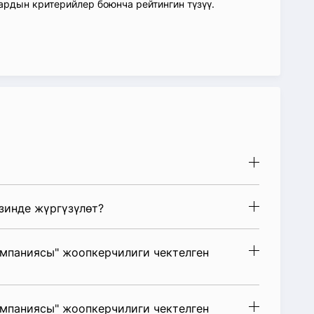
ардын критерийлер боюнча рейтингин түзүү.
зинде жүргүзүлөт?
омпаниясы" жоопкерчилиги чектелген
омпаниясы" жоопкерчилиги чектелген