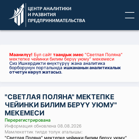
Маанилүү!
Бул сайт
таандык эмес
"Светлая Поляна"
мектепке чейинки билим берүү уюму" мекемеси
Сиз Ишкердикти өнүктүрүү жана аналитика
борборунун порталында
ишкананын аналитикалык
отчетун көрүп жатасыз
.
"СВЕТЛАЯ ПОЛЯНА" МЕКТЕПКЕ
ЧЕЙИНКИ БИЛИМ БЕРҮҮ УЮМУ"
МЕКЕМЕСИ
Перерегистрирована
Информация обновлена 08.08.2026
Мамлекеттик тилде толук аталышы:
"Светлая Поляна" мектепке чейинки билим берүү уюму"