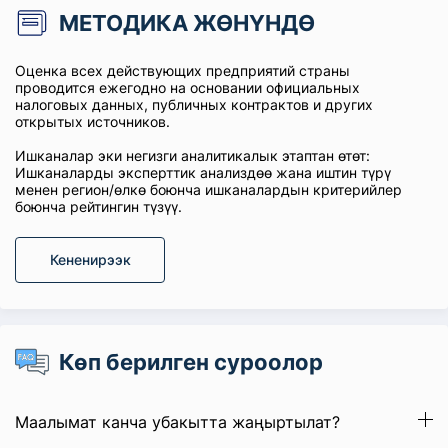
МЕТОДИКА ЖӨНҮНДӨ
Оценка всех действующих предприятий страны
проводится ежегодно на основании официальных
налоговых данных, публичных контрактов и других
открытых источников.
Ишканалар эки негизги аналитикалык этаптан өтөт:
Ишканаларды эксперттик анализдөө жана иштин түрү
менен регион/өлкө боюнча ишканалардын критерийлер
боюнча рейтингин түзүү.
Кененирээк
Көп берилген суроолор
Маалымат канча убакытта жаңыртылат?