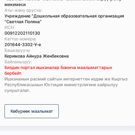
мекемеси
Аты-жөнү орусча:
Учреждение "Дошкольная образовательная организация
"Светлая Поляна"
ИСН
00912202110130
Каттоо номери:
201644-3302-У-е
Башкаруучу
Керимова Айнура Женбековна
Байланышуу:
Биздин портал ишканалар боюнча маалыматтарын
бербейт.
Ишкананын расмий сайтын интернеттен издөө же Кыргыз
Республикасынын Юстиция министрлигине кайрылуу
сунушталат.
Көбүрөөк маалымат