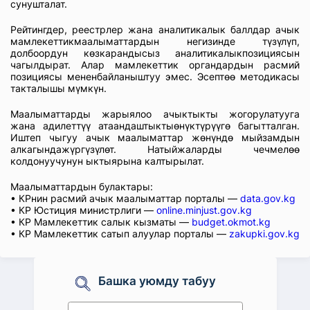
сунушталат.
Рейтингдер, реестрлер жана аналитикалык баллдар ачык
мамлекеттикмаалыматтардын негизинде түзүлүп,
долбоордун көзкарандысыз аналитикалыкпозициясын
чагылдырат. Алар мамлекеттик органдардын расмий
позициясы мененбайланыштуу эмес. Эсептөө методикасы
такталышы мүмкүн.
Маалыматтарды жарыялоо ачыктыкты жогорулатууга
жана адилеттүү атаандаштыктыөнүктүрүүгө багытталган.
Иштеп чыгуу ачык маалыматтар жөнүндө мыйзамдын
алкагындажүргүзүлөт. Натыйжаларды чечмелөө
колдонуучунун ыктыярына калтырылат.
Маалыматтардын булактары:
• КРнин расмий ачык маалыматтар порталы —
data.gov.kg
• КР Юстиция министрлиги —
online.minjust.gov.kg
• КР Мамлекеттик салык кызматы —
budget.okmot.kg
• КР Мамлекеттик сатып алуулар порталы —
zakupki.gov.kg
Башка уюмду табуу