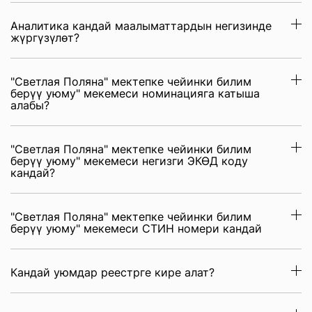
Аналитика кандай маалыматтардын негизинде
жүргүзүлөт?
"Светлая Поляна" мектепке чейинки билим
берүү уюму" мекемеси номинацияга катыша
алабы?
"Светлая Поляна" мектепке чейинки билим
берүү уюму" мекемеси негизги ЭКӨД коду
кандай?
"Светлая Поляна" мектепке чейинки билим
берүү уюму" мекемеси СТИН номери кандай
Кандай уюмдар реестрге кире алат?