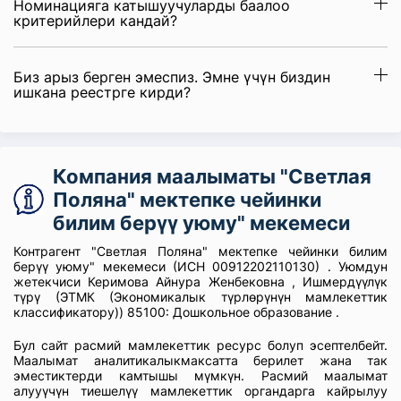
Номинацияга катышуучуларды баалоо
критерийлери кандай?
Биз арыз берген эмеспиз. Эмне үчүн биздин
ишкана реестрге кирди?
Компания маалыматы "Светлая
Поляна" мектепке чейинки
билим берүү уюму" мекемеси
Контрагент "Светлая Поляна" мектепке чейинки билим
берүү уюму" мекемеси (ИСН 00912202110130) . Уюмдун
жетекчиси Керимова Айнура Женбековна , Ишмердүүлүк
түрү (ЭТМК (Экономикалык түрлөрүнүн мамлекеттик
классификатору)) 85100: Дошкольное образование .
Бул сайт расмий мамлекеттик ресурс болуп эсептелбейт.
Маалымат аналитикалыкмаксатта берилет жана так
эместиктерди камтышы мүмкүн. Расмий маалымат
алууүчүн тиешелүү мамлекеттик органдарга кайрылуу