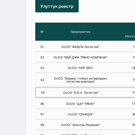
Улуттук реестр
№
Предприятие
Налог
51
ОсОО "АйЭрТи Логистик"
1
52
ОсОО "КЕЙ ДЖИ ТРАНС КОМПАНИ"
1
53
ОсОО "НУР-ЭКС"
1
ОсОО "Марекс глобал интернэшнл
54
7
логистик компани"
55
ОсОО "А.Б.У. Логистик"
1
56
ОсОО "ДАТ ТРАНС"
1
57
ОсОО "СЕНИДА"
8
58
ОсОО "Золотое Решение"
1