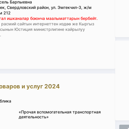
сель Барпыевна
ек, Свердловский район, ул. Эмгекчил-3, ж/м
м 212
тал ишканалар боюнча маалыматтарын бербейт.
расмий сайтын интернеттен издөө же Кыргыз
асынын Юстиция министрлигине кайрылуу
.
оваров и услуг 2024
блика
«Прочая вспомогательная транспортная
деятельность»