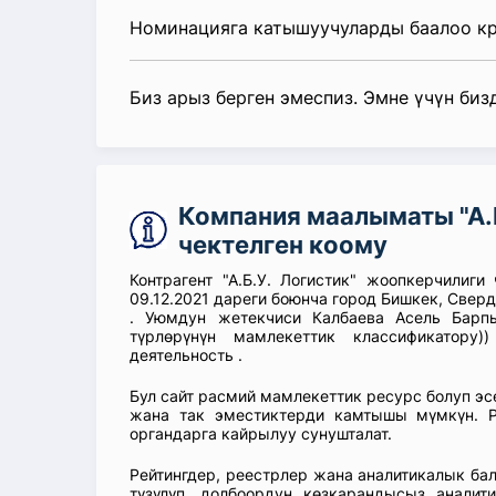
Номинацияга катышуучуларды баалоо к
Биз арыз берген эмеспиз. Эмне үчүн биз
Компания маалыматы "А.Б
чектелген коому
Контрагент "А.Б.У. Логистик" жоопкерчилиги
09.12.2021 дареги боюнча город Бишкек, Сверд
. Уюмдун жетекчиси Калбаева Асель Барп
түрлөрүнүн мамлекеттик классификатору)
деятельность .
Бул сайт расмий мамлекеттик ресурс болуп э
жана так эместиктерди камтышы мүмкүн. Р
органдарга кайрылуу сунушталат.
Рейтингдер, реестрлер жана аналитикалык б
түзүлүп, долбоордун көзкарандысыз аналит