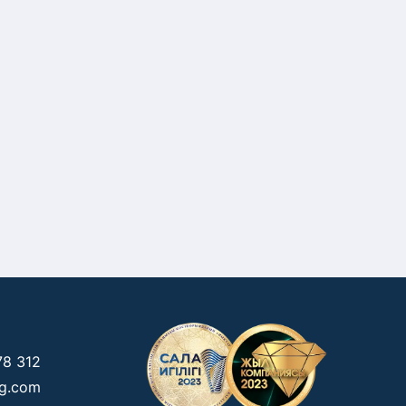
78 312
kg.com