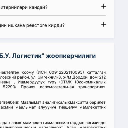
ритерийлери кандай?
дин ишкана реестрге кирди?
.У. Логистик" жоопкерчилиги
 чектелген коому (ИСН 00912202110095) катталган
ловский район, ул. Эмгекчил-3, ж/м Дордой, дом 212
ыевна , Ишмердүүлүк түрү (ЭТМК (Экономикалык
) 52290: Прочая вспомогательная транспортная
септелбейт. Маалымат аналитикалыкмаксатта берилет
асмий маалымат алууүчүн тиешелүү мамлекеттик
аллдар ачык мамлекеттикмаалыматтардын негизинде
икалыкпозициясын чагылдырат. Алар мамлекеттик