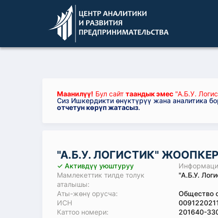
Маанилүү!
Бул сайт
таандык эмес
"А.Б.У. Логи
Сиз Ишкердикти өнүктүрүү жана аналитика б
отчетун көрүп жатасыз
.
"А.Б.У. ЛОГИСТИК" ЖООПК
✓ Активдүү уюштуруу
Информация
Мамлекеттик тилде толук
"А.Б.У. Ло
аталышы:
Аты-жөнү орусча:
Общество с
ИСН
009122021
Каттоо номери:
201640-33