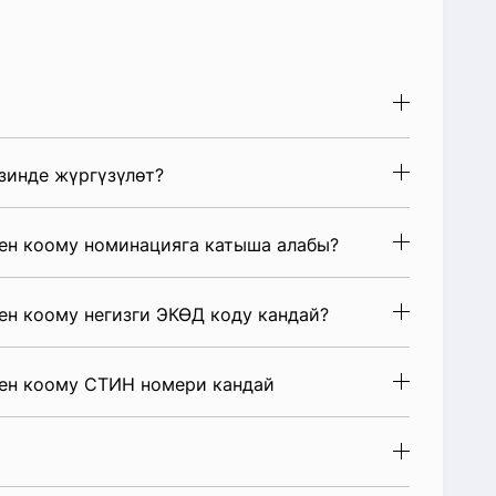
зинде жүргүзүлөт?
лген коому номинацияга катыша алабы?
ген коому негизги ЭКӨД коду кандай?
лген коому СТИН номери кандай