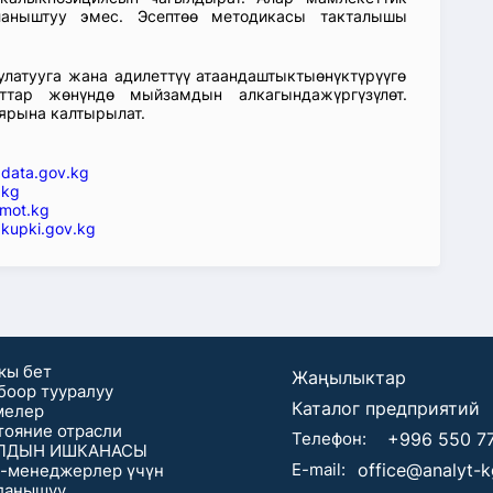
ланыштуу эмес. Эсептөө методикасы такталышы
атууга жана адилеттүү атаандаштыктыөнүктүрүүгө
ттар жөнүндө мыйзамдын алкагындажүргүзүлөт.
ярына калтырылат.
—
data.gov.kg
.kg
mot.kg
kupki.gov.kg
кы бет
Жаңылыктар
боор тууралуу
Каталог предприятий
мелер
тояние отрасли
Телефон:
+996 550 7
ЛДЫН ИШКАНАСЫ
E-mail:
office@analyt-
-менеджерлер үчүн
ланышуу