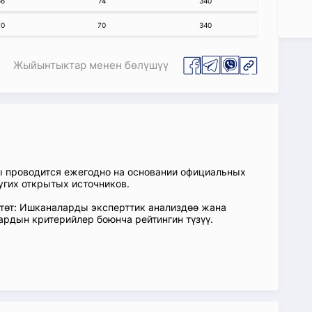
66
74
340
70
70
340
Жыйынтыктар менен бөлүшүү
ы проводится ежегодно на основании официальных
угих открытых источников.
өтөт: Ишканаларды эксперттик анализдөө жана
ардын критерийлер боюнча рейтингин түзүү.