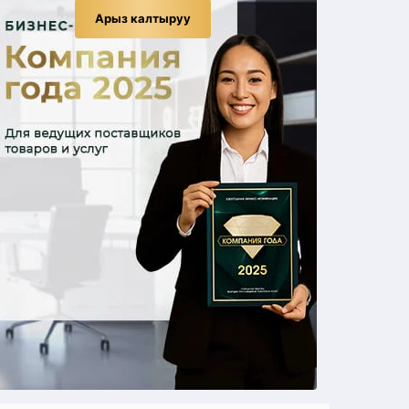
Арыз калтыруу