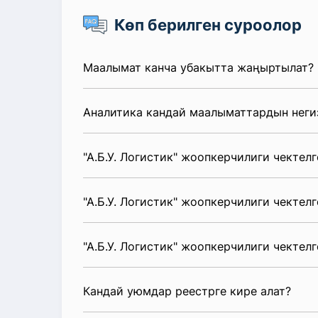
Көп берилген суроолор
Маалымат канча убакытта жаңыртылат?
Аналитика кандай маалыматтардын неги
"А.Б.У. Логистик" жоопкерчилиги чекте
"А.Б.У. Логистик" жоопкерчилиги чектел
"А.Б.У. Логистик" жоопкерчилиги чекте
Кандай уюмдар реестрге кире алат?