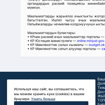
органдардын расмий позициясы мененбай
мүмкүн.
Маалыматтарды жарыялоо ачыктыкты жогорул
багытталган. Иштеп чыгуу ачык маалыма
Натыйжаларды чечмелөө колдонуучунун ыкты
Маалыматтардын булактары:
• КРнин расмий ачык маалыматтар порталы 
• КР Юстиция министрлиги —
online.minjust.gov
• КР Мамлекеттик салык кызматы —
budget.ok
• КР Мамлекеттик сатып алуулар порталы —
za
Баш
Дол
Тиз
Используя наш сайт, вы соглашаетесь, что
Дос
мы можем хранить куки (cookies) в вашем
ЖЫ
браузере.
Узнать больше
ТОП
Бизнес үчүн
Бай