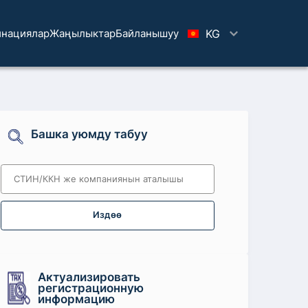
нациялар
Жаңылыктар
Байланышуу
KG
Башка уюмду табуу
Издөө
Актуализировать
регистрационную
информацию