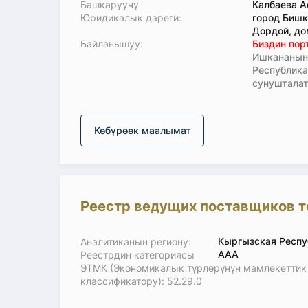
Башкаруучу
Калбаева А
Юридикалык дареги:
город Бишк
Дордой, до
Байланышуу:
Биздин пор
Ишкананын 
Республик
сунушталат
Көбүрөөк маалымат
Реестр ведущих поставщиков т
Кыргызская Респу
Аналитиканын региону:
ААА
Реестрдин категориясы
ЭТМК (Экономикалык түрлөрүнүн мамлекеттик
классификатору): 52.29.0