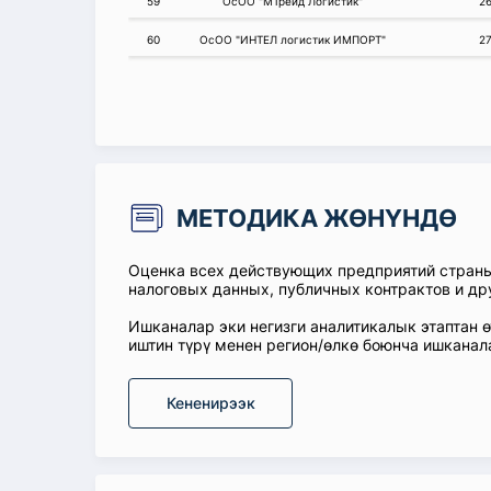
59
ОсОО "МТрейд Логистик"
2
60
ОсОО "ИНТЕЛ логистик ИМПОРТ"
2
МЕТОДИКА ЖӨНҮНДӨ
Оценка всех действующих предприятий стран
налоговых данных, публичных контрактов и др
Ишканалар эки негизги аналитикалык этаптан 
иштин түрү менен регион/өлкө боюнча ишканал
Кененирээк