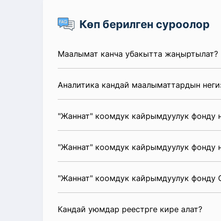
Көп берилген суроолор
Маалымат канча убакытта жаңыртылат?
Аналитика кандай маалыматтардын неги
"Жаннат" коомдук кайрымдуулук фонду 
"Жаннат" коомдук кайрымдуулук фонду 
"Жаннат" коомдук кайрымдуулук фонду
Кандай уюмдар реестрге кире алат?