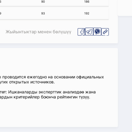
6
90
186
9
93
192
Жыйынтыктар менен бөлүшүү
ы проводится ежегодно на основании официальных
угих открытых источников.
өтөт: Ишканаларды эксперттик анализдөө жана
ардын критерийлер боюнча рейтингин түзүү.