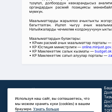
түзүлүп, долбоордун көзкарандысыз аналит
органдардын расмий позициясы мененбай
мүмкүн.
Маалыматтарды жарыялоо ачыктыкты жогорул
багытталган. Иштеп чыгуу ачык маалыма
Натыйжаларды чечмелөө колдонуучунун ыкты
Маалыматтардын булактары:
• КРнин расмий ачык маалыматтар порталы 
• КР Юстиция министрлиги —
online.minjust.gov
• КР Мамлекеттик салык кызматы —
budget.ok
• КР Мамлекеттик сатып алуулар порталы —
za
Баш
Дол
Тиз
Используя наш сайт, вы соглашаетесь, что
Дос
мы можем хранить куки (cookies) в вашем
ЖЫ
браузере.
Узнать больше
ТОП