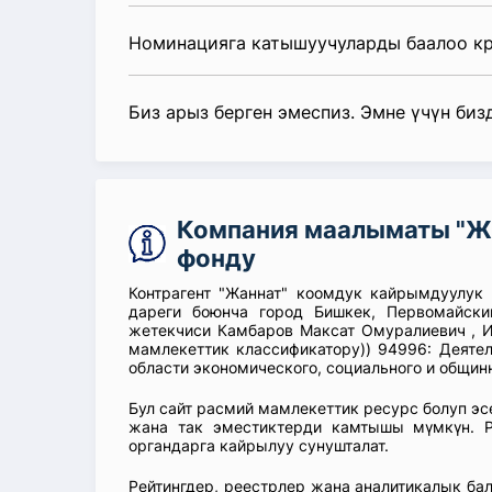
Номинацияга катышуучуларды баалоо к
Биз арыз берген эмеспиз. Эмне үчүн биз
Компания маалыматы "Ж
фонду
Контрагент "Жаннат" коомдук кайрымдуулук 
дареги боюнча город Бишкек, Первомайски
жетекчиси Камбаров Максат Омуралиевич , И
мамлекеттик классификатору)) 94996: Деятел
области экономического, социального и общинн
Бул сайт расмий мамлекеттик ресурс болуп э
жана так эместиктерди камтышы мүмкүн. Р
органдарга кайрылуу сунушталат.
Рейтингдер, реестрлер жана аналитикалык б