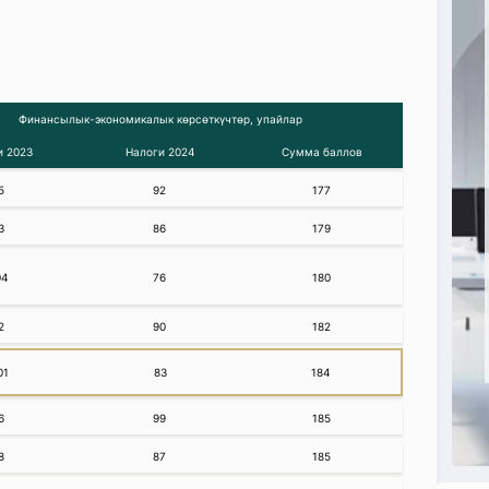
Финансылык-экономикалык көрсөткүчтөр, упайлар
и 2023
Налоги 2024
Сумма баллов
5
92
177
3
86
179
04
76
180
2
90
182
01
83
184
6
99
185
8
87
185