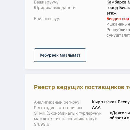
Башкаруучу
Камбаров 
Юридикалык дареги:
город Бишк
этаж
Байланышуу:
Биздин пор
Ишкананын 
Республик
сунушталат
Көбүрөөк маалымат
Реестр ведущих поставщиков т
Кыргызская Респу
Аналитиканын региону:
ААА
Реестрдин категориясы
«Деятель
ЭТМК (Экономикалык түрлөрүнүн
области э
мамлекеттик классификатору):
94.99.6