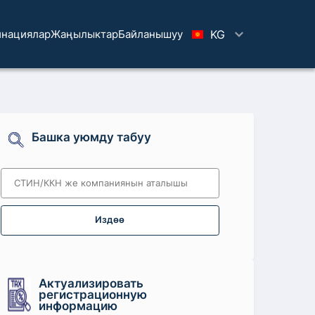
нациялар
Жаңылыктар
Байланышуу
KG
Башка уюмду табуу
Издөө
Актуализировать
регистрационную
информацию