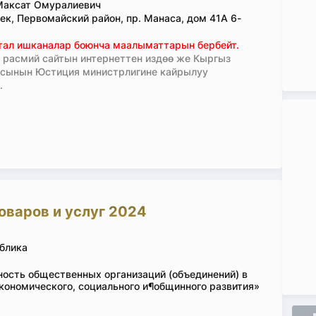
Максат Омуралиевич
ек, Первомайский район, пр. Манаса, дом 41А 6-
тал ишканалар боюнча маалыматтарын бербейт.
расмий сайтын интернеттен издөө же Кыргыз
асынын Юстиция министрлигине кайрылуу
.
оваров и услуг 2024
блика
ность общественных организаций (объединений) в
кономического, социального и¶общинного развития»