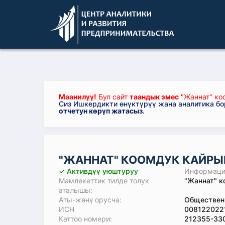
Маанилүү!
Бул сайт
таандык эмес
"Жаннат" ко
Сиз Ишкердикти өнүктүрүү жана аналитика б
отчетун көрүп жатасыз
.
"ЖАННАТ" КООМДУК КАЙР
✓ Активдүү уюштуруу
Информация
Мамлекеттик тилде толук
"Жаннат" к
аталышы:
Аты-жөнү орусча:
Общественн
ИСН
008122022
Каттоо номери:
212355-33