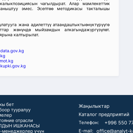
икалыкпозициясын чагылдырат. Алар мамлекеттик
ланыштуу эмес. Эсептөө методикасы такталышы
атууга жана адилеттүү атаандаштыктыөнүктүрүүгө
ттар жөнүндө мыйзамдын алкагындажүргүзүлөт.
ярына калтырылат.
—
data.gov.kg
.kg
mot.kg
kupki.gov.kg
кы бет
Жаңылыктар
боор тууралуу
Каталог предприятий
мелер
тояние отрасли
Телефон:
+996 550 7
ЛДЫН ИШКАНАСЫ
E-mail:
office@analyt-
-менеджерлер үчүн