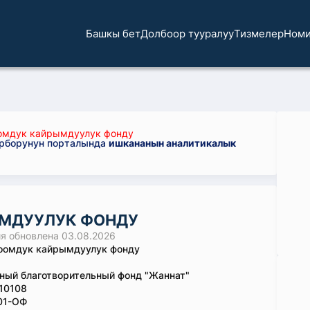
Башкы бет
Долбоор тууралуу
Тизмелер
Номи
омдук кайрымдуулук фонду
орборунун порталында
ишкананын аналитикалык
ЫМДУУЛУК ФОНДУ
 обновлена 03.08.2026
оомдук кайрымдуулук фонду
ый благотворительный фонд "Жаннат"
10108
01-ОФ