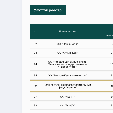
Улуттук реестр
№
Предприятие
Налог
92
ОО "Жарык жол"
8
93
ОО "Алтын-Кен"
9
ОО "Ассоциация выпускников
94
Таласского государственного
1
университета"
95
ОО "Бостон-Кулду ынтымагы"
9
Общественный благотворительный
96
1
фонд "Жаннат"
97
ОФ "КЕБУТ"
8
98
ОФ "Тун-Ук"
9