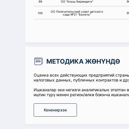
99
ОО "Алыш биримдиги"
9
ОО Попечительский совет детского
100
9
сада №21 "Балаты"
МЕТОДИКА ЖӨНҮНДӨ
Оценка всех действующих предприятий стран
налоговых данных, публичных контрактов и др
Ишканалар эки негизги аналитикалык этаптан 
иштин түрү менен регион/өлкө боюнча ишканал
Кененирээк