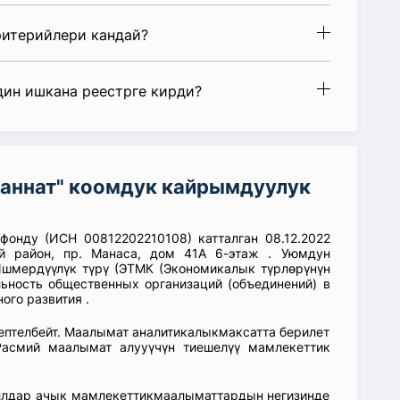
ритерийлери кандай?
дин ишкана реестрге кирди?
аннат" коомдук кайрымдуулук
фонду (ИСН 00812202210108) катталган 08.12.2022
й район, пр. Манаса, дом 41А 6-этаж . Уюмдун
шмердүүлүк түрү (ЭТМК (Экономикалык түрлөрүнүн
ьность общественных организаций (объединений) в
ого развития .
септелбейт. Маалымат аналитикалыкмаксатта берилет
асмий маалымат алууүчүн тиешелүү мамлекеттик
аллдар ачык мамлекеттикмаалыматтардын негизинде