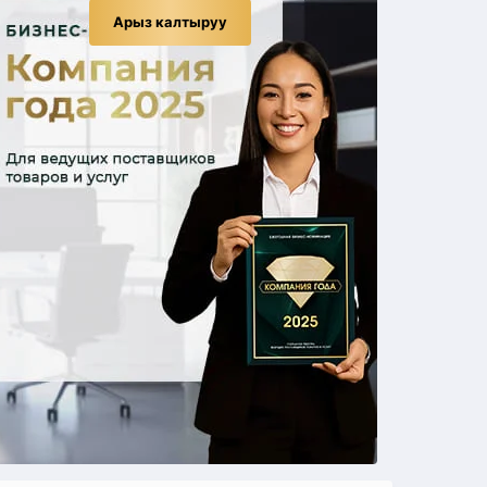
Арыз калтыруу