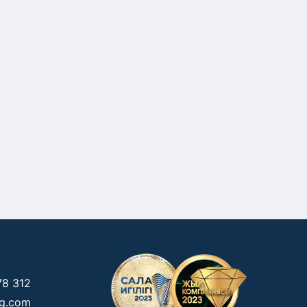
78 312
kg.com