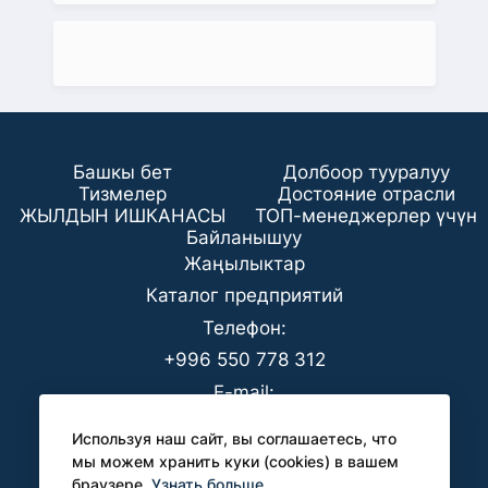
Башкы бет
Долбоор тууралуу
Тизмелер
Достояние отрасли
ЖЫЛДЫН ИШКАНАСЫ
ТОП-менеджерлер үчүн
Байланышуу
Жаңылыктар
Каталог предприятий
Телефон:
+996 550 778 312
E-mail:
office@analyt-kg.com
Используя наш сайт, вы соглашаетесь, что
БААК үчүн:
мы можем хранить куки (cookies) в вашем
браузере.
Узнать больше
pr@analyt-kg.com