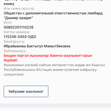
коому
Аты-жөнү орусча:
Общество с дополнительной ответственностью ломбард
"Данияр-кредит"
ИСН
00802201110226
Каттоо номери:
115256-3303-ОДО
Башкаруучу
Ибрайымова Бактыгул Мамытбековна
Байланышуу:
Биздин портал ишканалар боюнча маалыматтарын
бербейт.
Ишкананын расмий сайтын интернеттен издөө же Кыргыз
Республикасынын Юстиция министрлигине кайрылуу
сунушталат.
Көбүрөөк маалымат