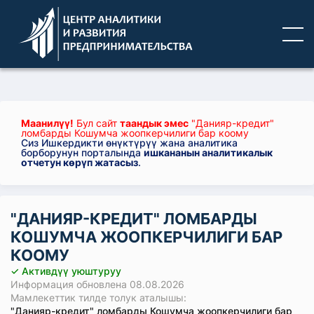
Маанилүү!
Бул сайт
таандык эмес
"Данияр-кредит"
ломбарды Кошумча жоопкерчилиги бар коому
Сиз Ишкердикти өнүктүрүү жана аналитика
борборунун порталында
ишкананын аналитикалык
отчетун көрүп жатасыз
.
"ДАНИЯР-КРЕДИТ" ЛОМБАРДЫ
КОШУМЧА ЖООПКЕРЧИЛИГИ БАР
КООМУ
✓ Активдүү уюштуруу
Информация обновлена 08.08.2026
Мамлекеттик тилде толук аталышы:
"Данияр-кредит" ломбарды Кошумча жоопкерчилиги бар