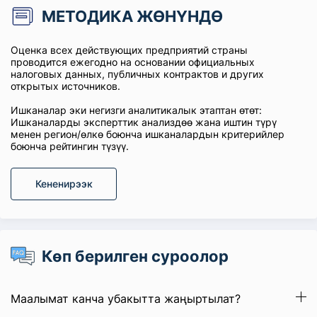
МЕТОДИКА ЖӨНҮНДӨ
Оценка всех действующих предприятий страны
проводится ежегодно на основании официальных
налоговых данных, публичных контрактов и других
открытых источников.
Ишканалар эки негизги аналитикалык этаптан өтөт:
Ишканаларды эксперттик анализдөө жана иштин түрү
менен регион/өлкө боюнча ишканалардын критерийлер
боюнча рейтингин түзүү.
Кененирээк
Көп берилген суроолор
Маалымат канча убакытта жаңыртылат?