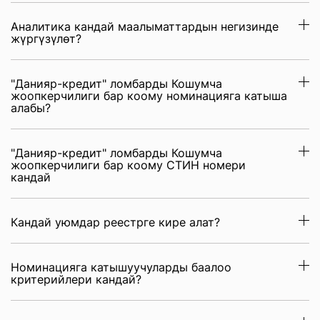
Аналитика кандай маалыматтардын негизинде
жүргүзүлөт?
"Данияр-кредит" ломбарды Кошумча
жоопкерчилиги бар коому номинацияга катыша
алабы?
"Данияр-кредит" ломбарды Кошумча
жоопкерчилиги бар коому СТИН номери
кандай
Кандай уюмдар реестрге кире алат?
Номинацияга катышуучуларды баалоо
критерийлери кандай?