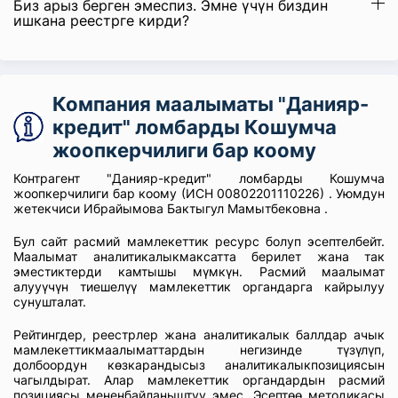
Биз арыз берген эмеспиз. Эмне үчүн биздин
ишкана реестрге кирди?
Компания маалыматы "Данияр-
кредит" ломбарды Кошумча
жоопкерчилиги бар коому
Контрагент "Данияр-кредит" ломбарды Кошумча
жоопкерчилиги бар коому (ИСН 00802201110226) . Уюмдун
жетекчиси Ибрайымова Бактыгул Мамытбековна .
Бул сайт расмий мамлекеттик ресурс болуп эсептелбейт.
Маалымат аналитикалыкмаксатта берилет жана так
эместиктерди камтышы мүмкүн. Расмий маалымат
алууүчүн тиешелүү мамлекеттик органдарга кайрылуу
сунушталат.
Рейтингдер, реестрлер жана аналитикалык баллдар ачык
мамлекеттикмаалыматтардын негизинде түзүлүп,
долбоордун көзкарандысыз аналитикалыкпозициясын
чагылдырат. Алар мамлекеттик органдардын расмий
позициясы мененбайланыштуу эмес. Эсептөө методикасы