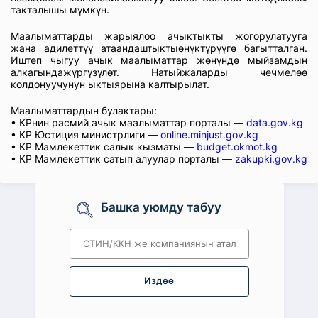
такталышы мүмкүн.
Маалыматтарды жарыялоо ачыктыкты жогорулатууга
жана адилеттүү атаандаштыктыөнүктүрүүгө багытталган.
Иштеп чыгуу ачык маалыматтар жөнүндө мыйзамдын
алкагындажүргүзүлөт. Натыйжаларды чечмелөө
колдонуучунун ыктыярына калтырылат.
Маалыматтардын булактары:
• КРнин расмий ачык маалыматтар порталы —
data.gov.kg
• КР Юстиция министрлиги —
online.minjust.gov.kg
• КР Мамлекеттик салык кызматы —
budget.okmot.kg
• КР Мамлекеттик сатып алуулар порталы —
zakupki.gov.kg
Башка уюмду табуу
Издөө