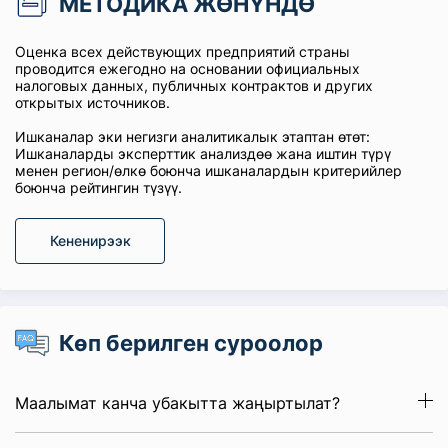
МЕТОДИКА ЖӨНҮНДӨ
Оценка всех действующих предприятий страны
проводится ежегодно на основании официальных
налоговых данных, публичных контрактов и других
открытых источников.
Ишканалар эки негизги аналитикалык этаптан өтөт:
Ишканаларды эксперттик анализдөө жана иштин түрү
менен регион/өлкө боюнча ишканалардын критерийлер
боюнча рейтингин түзүү.
Кененирээк
Көп берилген суроолор
Маалымат канча убакытта жаңыртылат?