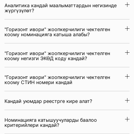
Аналитика кандай маалыматтардын негизинде
жүргүзүлөт?
"Горизонт ивори" жоопкерчилиги чектелген
коому номинацияга катыша алабы?
"Горизонт ивори" жоопкерчилиги чектелген
коому негизги ЭКӨД коду кандай?
"Горизонт ивори" жоопкерчилиги чектелген
коому СТИН номери кандай
Кандай уюмдар реестрге кире алат?
Номинацияга катышуучуларды баалоо
критерийлери кандай?