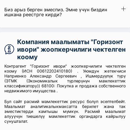
Биз арыз берген эмеспиз. Эмне үчүн биздин
ишкана реестрге кирди?
Компания маалыматы "Горизонт
ивори" жоопкерчилиги чектелген
коому
Контрагент "Горизонт ивори" жоопкерчилиги чектелген
коому (ИСН 00612202410180) . Уюмдун жетекчиси
Наприенко Александр Сергеевич , Ишмердүүлүк түрү
(ЭТМК (Экономикалык түрлөрүнүн мамлекеттик
классификатору)) 68100: Покупка и продажа собственного
недвижимого имущества .
Бул сайт расмий мамлекеттик ресурс болуп эсептелбейт.
Маалымат аналитикалыкмаксатта берилет жана так
эместиктерди камтышы мүмкүн. Расмий маалымат
алууүчүн тиешелүү мамлекеттик органдарга кайрылуу
сунушталат.