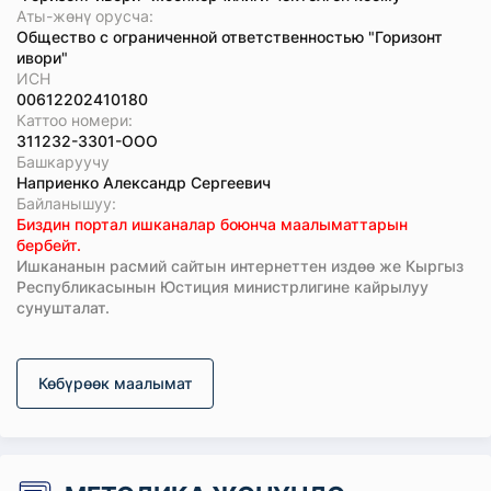
Аты-жөнү орусча:
Общество с ограниченной ответственностью "Горизонт
ивори"
ИСН
00612202410180
Каттоо номери:
311232-3301-ООО
Башкаруучу
Наприенко Александр Сергеевич
Байланышуу:
Биздин портал ишканалар боюнча маалыматтарын
бербейт.
Ишкананын расмий сайтын интернеттен издөө же Кыргыз
Республикасынын Юстиция министрлигине кайрылуу
сунушталат.
Көбүрөөк маалымат