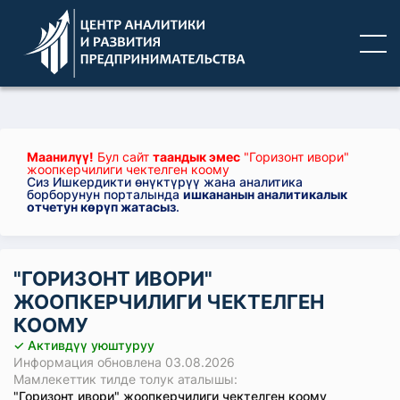
Маанилүү!
Бул сайт
таандык эмес
"Горизонт ивори"
жоопкерчилиги чектелген коому
Сиз Ишкердикти өнүктүрүү жана аналитика
борборунун порталында
ишкананын аналитикалык
отчетун көрүп жатасыз
.
"ГОРИЗОНТ ИВОРИ"
ЖООПКЕРЧИЛИГИ ЧЕКТЕЛГЕН
КООМУ
✓ Активдүү уюштуруу
Информация обновлена 03.08.2026
Мамлекеттик тилде толук аталышы:
"Горизонт ивори" жоопкерчилиги чектелген коому