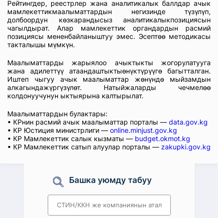
Рейтингдер, реестрлер жана аналитикалык баллдар ачык
мамлекеттикмаалыматтардын негизинде түзүлүп,
долбоордун көзкарандысыз аналитикалыкпозициясын
чагылдырат. Алар мамлекеттик органдардын расмий
позициясы мененбайланыштуу эмес. Эсептөө методикасы
такталышы мүмкүн.
Маалыматтарды жарыялоо ачыктыкты жогорулатууга
жана адилеттүү атаандаштыктыөнүктүрүүгө багытталган.
Иштеп чыгуу ачык маалыматтар жөнүндө мыйзамдын
алкагындажүргүзүлөт. Натыйжаларды чечмелөө
колдонуучунун ыктыярына калтырылат.
Маалыматтардын булактары:
• КРнин расмий ачык маалыматтар порталы —
data.gov.kg
• КР Юстиция министрлиги —
online.minjust.gov.kg
• КР Мамлекеттик салык кызматы —
budget.okmot.kg
• КР Мамлекеттик сатып алуулар порталы —
zakupki.gov.kg
Башка уюмду табуу