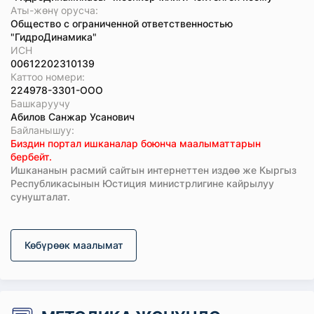
Аты-жөнү орусча:
Общество с ограниченной ответственностью
"ГидроДинамика"
ИСН
00612202310139
Каттоо номери:
224978-3301-ООО
Башкаруучу
Абилов Санжар Усанович
Байланышуу:
Биздин портал ишканалар боюнча маалыматтарын
бербейт.
Ишкананын расмий сайтын интернеттен издөө же Кыргыз
Республикасынын Юстиция министрлигине кайрылуу
сунушталат.
Көбүрөөк маалымат