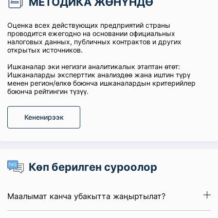
МЕТОДИКА ЖӨНҮНДӨ
Оценка всех действующих предприятий страны
проводится ежегодно на основании официальных
налоговых данных, публичных контрактов и других
открытых источников.
Ишканалар эки негизги аналитикалык этаптан өтөт:
Ишканаларды эксперттик анализдөө жана иштин түрү
менен регион/өлкө боюнча ишканалардын критерийлер
боюнча рейтингин түзүү.
Кененирээк
Көп берилген суроолор
Маалымат канча убакытта жаңыртылат?