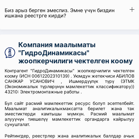
Биз арыз берген эмеспиз. Эмне үчүн биздин
ишкана реестрге кирди?
Компания маалыматы
"ГидроДинамикасы"
жоопкерчилиги чектелген коому
Контрагент "ГидроДинамикасы" жоопкерчилиги чектелген
коому (ИСН 00612202310139) . Уюмдун жетекчиси АБИЛОВ
САНЖАР УСАНОВИЧ , Ишмердүүлүк түрү (ЭТМК
(Экономикалык түрлөрүнүн мамлекеттик классификатору))
43210: Электромонтажные работы .
Бул сайт расмий мамлекеттик ресурс болуп эсептелбейт.
Маалымат аналитикалыкмаксатта берилет жана так
эместиктерди камтышы мүмкүн. Расмий маалымат
алууүчүн тиешелүү мамлекеттик органдарга кайрылуу
сунушталат.
Рейтингдер, реестрлер жана аналитикалык баллдар ачык