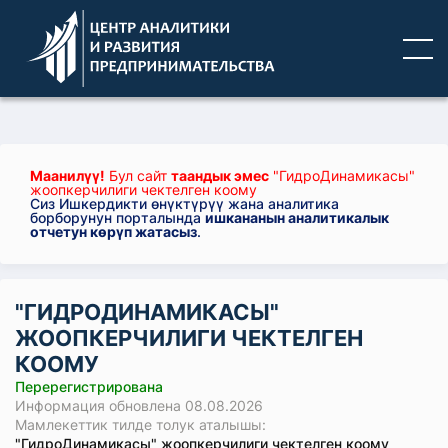
Маанилүү!
Бул сайт
таандык эмес
"ГидроДинамикасы"
жоопкерчилиги чектелген коому
Сиз Ишкердикти өнүктүрүү жана аналитика
борборунун порталында
ишкананын аналитикалык
отчетун көрүп жатасыз
.
"ГИДРОДИНАМИКАСЫ"
ЖООПКЕРЧИЛИГИ ЧЕКТЕЛГЕН
КООМУ
Перерегистрирована
Информация обновлена 08.08.2026
Мамлекеттик тилде толук аталышы:
"ГидроДинамикасы" жоопкерчилиги чектелген коому