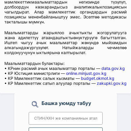
мамлекеттикмаалыматтардын негизинде түзүлүп,
долбоордун көзкарандысыз аналитикалыкпозициясын
чагылдырат. Алар мамлекеттик органдардын расмий
позициясы мененбайланыштуу эмес. Эсептөө методикасы
такталышы мүмкүн.
Маалыматтарды жарыялоо ачыктыкты жогорулатууга
жана адилеттүү атаандаштыктыөнүктүрүүгө багытталган.
Иштеп чыгуу ачык маалыматтар жөнүндө мыйзамдын
алкагындажүргүзүлөт. Натыйжаларды чечмелөө
колдонуучунун ыктыярына калтырылат.
Маалыматтардын булактары:
• КРнин расмий ачык маалыматтар порталы —
data.gov.kg
• КР Юстиция министрлиги —
online.minjust.gov.kg
• КР Мамлекеттик салык кызматы —
budget.okmot.kg
• КР Мамлекеттик сатып алуулар порталы —
zakupki.gov.kg
Башка уюмду табуу