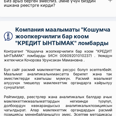
Биз арыз берген эмеспиз. Эмне үчүн биздин
ишкана реестрге кирди?
Компания маалыматы "Кошумча
жоопкерчилиги бар коом
"КРЕДИТ ЫНТЫМАК" ломбарды
Контрагент "Кошумча жоопкерчилиги бар коом "КРЕДИТ
ЫНТЫМАК" ломбарды (ИСН 00609201010237) . Уюмдун
жетекчиси Кочорова Урунсакан Мамановна .
Бул сайт расмий мамлекеттик ресурс болуп эсептелбейт.
Маалымат аналитикалыкмаксатта берилет жана так
эместиктерди камтышы мүмкүн. Расмий маалымат
алууүчүн тиешелүү мамлекеттик органдарга кайрылуу
сунушталат.
Рейтингдер, реестрлер жана аналитикалык баллдар ачык
мамлекеттикмаалыматтардын негизинде түзүлүп,
долбоордун көзкарандысыз аналитикалыкпозициясын
чагылдырат. Алар мамлекеттик органдардын расмий
позициясы мененбайланыштуу эмес. Эсептөө методикасы