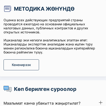
МЕТОДИКА ЖӨНҮНДӨ
Оценка всех действующих предприятий страны
проводится ежегодно на основании официальных
налоговых данных, публичных контрактов и других
открытых источников.
Ишканалар эки негизги аналитикалык этаптан өтөт:
Ишканаларды эксперттик анализдөө жана иштин түрү
менен регион/өлкө боюнча ишканалардын критерийлер
боюнча рейтингин түзүү.
Кененирээк
Көп берилген суроолор
Маалымат канча убакытта жаңыртылат?