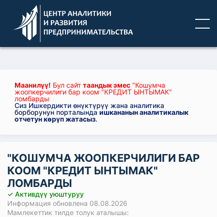
Маанилүү!
Бул сайт
таандык эмес
"Кошумча
жоопкерчилиги бар коом "КРЕДИТ ЫНТЫМАК"
ломбарды
Сиз Ишкердикти өнүктүрүү жана аналитика
борборунун порталында
ишкананын аналитикалык
отчетун көрүп жатасыз
.
"КОШУМЧА ЖООПКЕРЧИЛИГИ БАР
КООМ "КРЕДИТ ЫНТЫМАК"
ЛОМБАРДЫ
✓ Активдүү уюштуруу
Информация обновлена 08.08.2026
Мамлекеттик тилде толук аталышы: