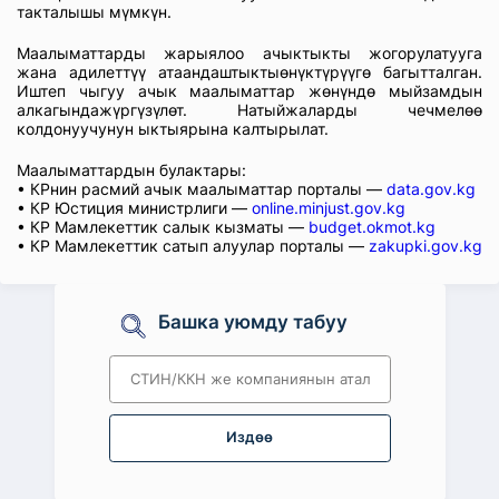
такталышы мүмкүн.
Маалыматтарды жарыялоо ачыктыкты жогорулатууга
жана адилеттүү атаандаштыктыөнүктүрүүгө багытталган.
Иштеп чыгуу ачык маалыматтар жөнүндө мыйзамдын
алкагындажүргүзүлөт. Натыйжаларды чечмелөө
колдонуучунун ыктыярына калтырылат.
Маалыматтардын булактары:
• КРнин расмий ачык маалыматтар порталы —
data.gov.kg
• КР Юстиция министрлиги —
online.minjust.gov.kg
• КР Мамлекеттик салык кызматы —
budget.okmot.kg
• КР Мамлекеттик сатып алуулар порталы —
zakupki.gov.kg
Башка уюмду табуу
Издөө