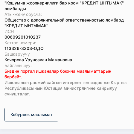
"Кошумча жоопкерчилиги бар коом "КРЕДИТ ЫНТЫМАК"
ломбарды
Аты-жөнү орусча:
Общество с дополнительной ответственностью ломбард
"КРЕДИТ ЫНТЫМАК"
ИСН
00609201010237
Каттоо номери:
113326-3303-ОДО
Башкаруучу
Кочорова Урунсакан Мамановна
Байланышуу:
Биздин портал ишканалар боюнча маалыматтарын
бербейт.
Ишкананын расмий сайтын интернеттен издөө же Кыргыз
Республикасынын Юстиция министрлигине кайрылуу
сунушталат.
Көбүрөөк маалымат