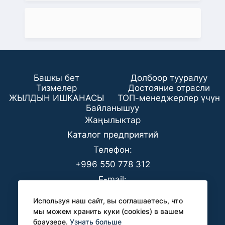
Башкы бет
Долбоор тууралуу
Тизмелер
Достояние отрасли
ЖЫЛДЫН ИШКАНАСЫ
ТОП-менеджерлер үчүн
Байланышуу
Жаңылыктар
Каталог предприятий
Телефон:
+996 550 778 312
E-mail:
office@analyt-kg.com
Используя наш сайт, вы соглашаетесь, что
БААК үчүн:
мы можем хранить куки (cookies) в вашем
браузере.
Узнать больше
pr@analyt-kg.com