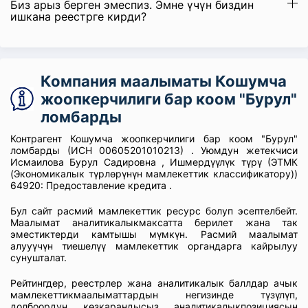
Биз арыз берген эмеспиз. Эмне үчүн биздин
ишкана реестрге кирди?
Компания маалыматы Кошумча
жоопкерчилиги бар коом "Бурул"
ломбарды
Контрагент Кошумча жоопкерчилиги бар коом "Бурул"
ломбарды (ИСН 00605201010213) . Уюмдун жетекчиси
Исмаилова Бурул Садировна , Ишмердүүлүк түрү (ЭТМК
(Экономикалык түрлөрүнүн мамлекеттик классификатору))
64920: Предоставление кредита .
Бул сайт расмий мамлекеттик ресурс болуп эсептелбейт.
Маалымат аналитикалыкмаксатта берилет жана так
эместиктерди камтышы мүмкүн. Расмий маалымат
алууүчүн тиешелүү мамлекеттик органдарга кайрылуу
сунушталат.
Рейтингдер, реестрлер жана аналитикалык баллдар ачык
мамлекеттикмаалыматтардын негизинде түзүлүп,
долбоордун көзкарандысыз аналитикалыкпозициясын