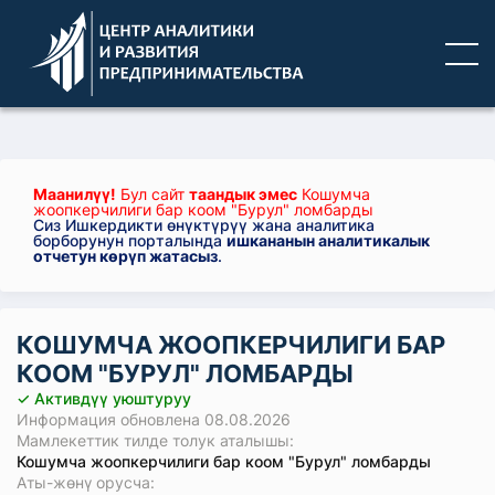
Маанилүү!
Бул сайт
таандык эмес
Кошумча
жоопкерчилиги бар коом "Бурул" ломбарды
Сиз Ишкердикти өнүктүрүү жана аналитика
борборунун порталында
ишкананын аналитикалык
отчетун көрүп жатасыз
.
КОШУМЧА ЖООПКЕРЧИЛИГИ БАР
КООМ "БУРУЛ" ЛОМБАРДЫ
✓ Активдүү уюштуруу
Информация обновлена 08.08.2026
Мамлекеттик тилде толук аталышы:
Кошумча жоопкерчилиги бар коом "Бурул" ломбарды
Аты-жөнү орусча: