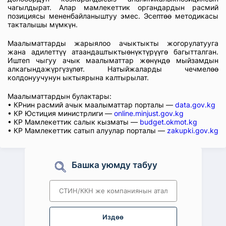
чагылдырат. Алар мамлекеттик органдардын расмий
позициясы мененбайланыштуу эмес. Эсептөө методикасы
такталышы мүмкүн.
Маалыматтарды жарыялоо ачыктыкты жогорулатууга
жана адилеттүү атаандаштыктыөнүктүрүүгө багытталган.
Иштеп чыгуу ачык маалыматтар жөнүндө мыйзамдын
алкагындажүргүзүлөт. Натыйжаларды чечмелөө
колдонуучунун ыктыярына калтырылат.
Маалыматтардын булактары:
• КРнин расмий ачык маалыматтар порталы —
data.gov.kg
• КР Юстиция министрлиги —
online.minjust.gov.kg
• КР Мамлекеттик салык кызматы —
budget.okmot.kg
• КР Мамлекеттик сатып алуулар порталы —
zakupki.gov.kg
Башка уюмду табуу
Издөө