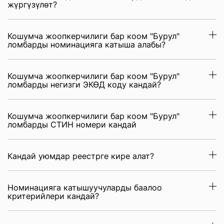
жүргүзүлөт?
Кошумча жоопкерчилиги бар коом "Бурул"
ломбарды номинацияга катыша алабы?
Кошумча жоопкерчилиги бар коом "Бурул"
ломбарды негизги ЭКӨД коду кандай?
Кошумча жоопкерчилиги бар коом "Бурул"
ломбарды СТИН номери кандай
Кандай уюмдар реестрге кире алат?
Номинацияга катышуучуларды баалоо
критерийлери кандай?