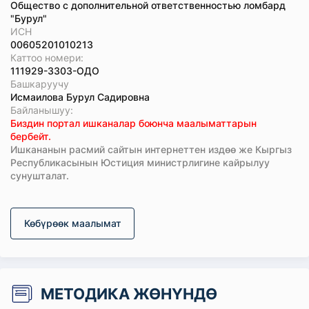
Общество с дополнительной ответственностью ломбард
"Бурул"
ИСН
00605201010213
Каттоо номери:
111929-3303-ОДО
Башкаруучу
Исмаилова Бурул Садировна
Байланышуу:
Биздин портал ишканалар боюнча маалыматтарын
бербейт.
Ишкананын расмий сайтын интернеттен издөө же Кыргыз
Республикасынын Юстиция министрлигине кайрылуу
сунушталат.
Көбүрөөк маалымат
МЕТОДИКА ЖӨНҮНДӨ