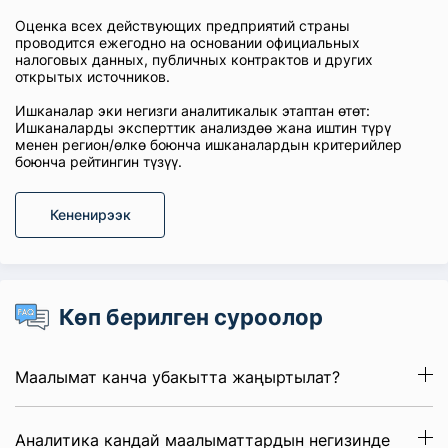
Оценка всех действующих предприятий страны
проводится ежегодно на основании официальных
налоговых данных, публичных контрактов и других
открытых источников.
Ишканалар эки негизги аналитикалык этаптан өтөт:
Ишканаларды эксперттик анализдөө жана иштин түрү
менен регион/өлкө боюнча ишканалардын критерийлер
боюнча рейтингин түзүү.
Кененирээк
Көп берилген суроолор
Маалымат канча убакытта жаңыртылат?
Аналитика кандай маалыматтардын негизинде