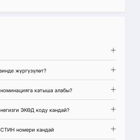
зинде жүргүзүлөт?
 номинацияга катыша алабы?
негизги ЭКӨД коду кандай?
 СТИН номери кандай