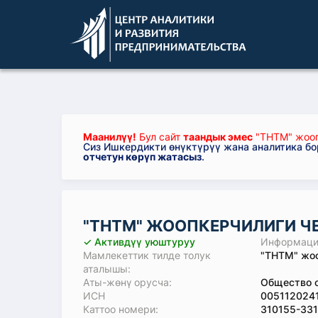
Маанилүү!
Бул сайт
таандык эмес
"ТНТМ" жооп
Сиз Ишкердикти өнүктүрүү жана аналитика б
отчетун көрүп жатасыз
.
"ТНТМ" ЖООПКЕРЧИЛИГИ Ч
✓ Активдүү уюштуруу
Информация
Мамлекеттик тилде толук
"ТНТМ" жоо
аталышы:
Аты-жөнү орусча:
Общество с
ИСН
005112024
Каттоо номери:
310155-33