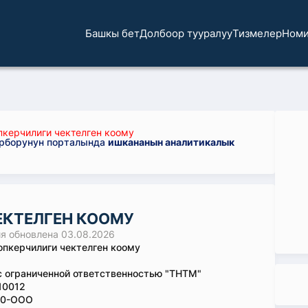
Башкы бет
Долбоор тууралуу
Тизмелер
Номи
керчилиги чектелген коому
орборунун порталында
ишкананын аналитикалык
ЕКТЕЛГЕН КООМУ
 обновлена 03.08.2026
пкерчилиги чектелген коому
 ограниченной ответственностью "ТНТМ"
10012
10-ООО