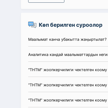
Көп берилген суроолор
Маалымат канча убакытта жаңыртылат?
Аналитика кандай маалыматтардын неги
"ТНТМ" жоопкерчилиги чектелген коому
"ТНТМ" жоопкерчилиги чектелген коому 
"ТНТМ" жоопкерчилиги чектелген коому