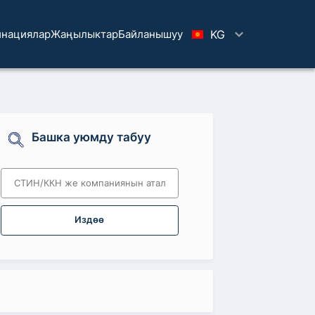
нациялар
Жаңылыктар
Байланышуу
KG
Башка уюмду табуу
Издөө