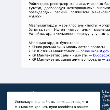
Рейтингдер, реестрлер жана аналитикалык б
түзүлүп, долбоордун көзкарандысыз аналит
органдардын расмий позициясы мененбай
мүмкүн.
Маалыматтарды жарыялоо ачыктыкты жогорул
багытталган. Иштеп чыгуу ачык маалыма
Натыйжаларды чечмелөө колдонуучунун ыкты
Маалыматтардын булактары:
• КРнин расмий ачык маалыматтар порталы 
• КР Юстиция министрлиги —
online.minjust.gov
• КР Мамлекеттик салык кызматы —
budget.ok
• КР Мамлекеттик сатып алуулар порталы —
za
Баш
Дол
Тиз
Используя наш сайт, вы соглашаетесь, что
Дос
мы можем хранить куки (cookies) в вашем
ЖЫ