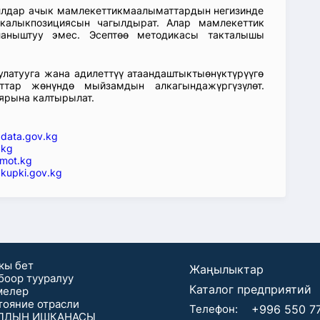
аллдар ачык мамлекеттикмаалыматтардын негизинде
икалыкпозициясын чагылдырат. Алар мамлекеттик
ланыштуу эмес. Эсептөө методикасы такталышы
атууга жана адилеттүү атаандаштыктыөнүктүрүүгө
ттар жөнүндө мыйзамдын алкагындажүргүзүлөт.
ярына калтырылат.
—
data.gov.kg
.kg
mot.kg
kupki.gov.kg
кы бет
Жаңылыктар
боор тууралуу
Каталог предприятий
мелер
тояние отрасли
Телефон:
+996 550 7
ЛДЫН ИШКАНАСЫ