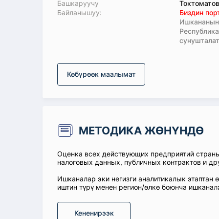
Башкаруучу
Токтоматов
Байланышуу:
Биздин пор
Ишкананын 
Республик
сунушталат
Көбүрөөк маалымат
МЕТОДИКА ЖӨНҮНДӨ
Оценка всех действующих предприятий стран
налоговых данных, публичных контрактов и др
Ишканалар эки негизги аналитикалык этаптан 
иштин түрү менен регион/өлкө боюнча ишканал
Кененирээк