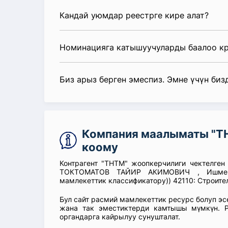
Кандай уюмдар реестрге кире алат?
Номинацияга катышуучуларды баалоо к
Биз арыз берген эмеспиз. Эмне үчүн биз
Компания маалыматы "ТН
коому
Контрагент "ТНТМ" жоопкерчилиги чектелген
ТОКТОМАТОВ ТАЙИР АКИМОВИЧ , Ишмердү
мамлекеттик классификатору)) 42110: Строите
Бул сайт расмий мамлекеттик ресурс болуп э
жана так эместиктерди камтышы мүмкүн. Р
органдарга кайрылуу сунушталат.