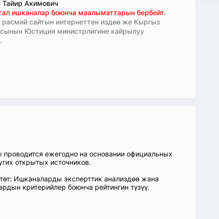
 Тайир Акимович
тал ишканалар боюнча маалыматтарын бербейт.
расмий сайтын интернеттен издөө же Кыргыз
асынын Юстиция министрлигине кайрылуу
.
ы проводится ежегодно на основании официальных
угих открытых источников.
өтөт: Ишканаларды эксперттик анализдөө жана
ардын критерийлер боюнча рейтингин түзүү.