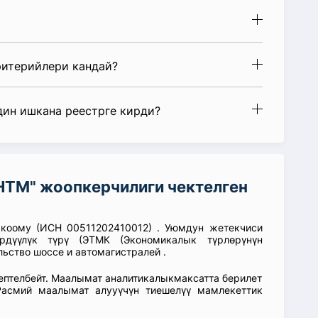
ритерийлери кандай?
дин ишкана реестрге кирди?
ТМ" жоопкерчилиги чектелген
 коому (ИСН 00511202410012) . Уюмдун жетекчиси
үлүк түрү (ЭТМК (Экономикалык түрлөрүнүн
льство шоссе и автомагистралей .
септелбейт. Маалымат аналитикалыкмаксатта берилет
асмий маалымат алууүчүн тиешелүү мамлекеттик