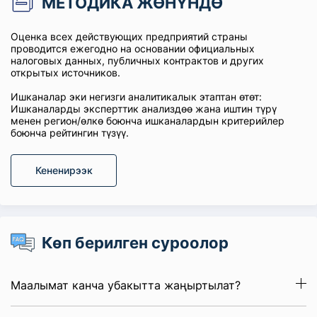
МЕТОДИКА ЖӨНҮНДӨ
Оценка всех действующих предприятий страны
проводится ежегодно на основании официальных
налоговых данных, публичных контрактов и других
открытых источников.
Ишканалар эки негизги аналитикалык этаптан өтөт:
Ишканаларды эксперттик анализдөө жана иштин түрү
менен регион/өлкө боюнча ишканалардын критерийлер
боюнча рейтингин түзүү.
Кененирээк
Көп берилген суроолор
Маалымат канча убакытта жаңыртылат?