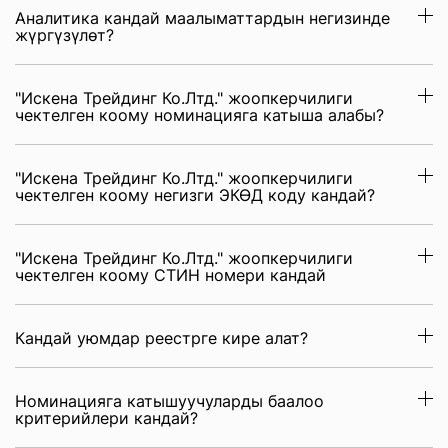
Аналитика кандай маалыматтардын негизинде
жүргүзүлөт?
"Искена Трейдинг Ко.Лтд." жоопкерчилиги
чектелген коому номинацияга катыша алабы?
"Искена Трейдинг Ко.Лтд." жоопкерчилиги
чектелген коому негизги ЭКӨД коду кандай?
"Искена Трейдинг Ко.Лтд." жоопкерчилиги
чектелген коому СТИН номери кандай
Кандай уюмдар реестрге кире алат?
Номинацияга катышуучуларды баалоо
критерийлери кандай?