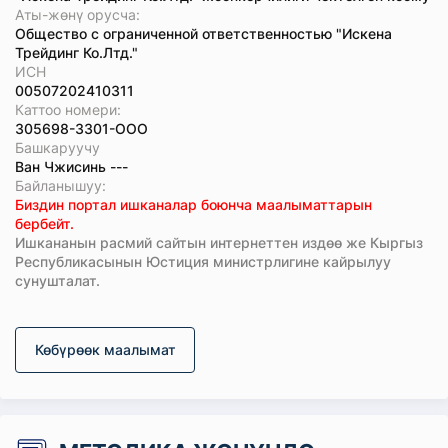
Аты-жөнү орусча:
Общество с ограниченной ответственностью "Искена
Трейдинг Ко.Лтд."
ИСН
00507202410311
Каттоо номери:
305698-3301-ООО
Башкаруучу
Ван Чжисинь ---
Байланышуу:
Биздин портал ишканалар боюнча маалыматтарын
бербейт.
Ишкананын расмий сайтын интернеттен издөө же Кыргыз
Республикасынын Юстиция министрлигине кайрылуу
сунушталат.
Көбүрөөк маалымат