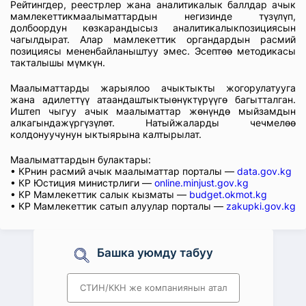
Рейтингдер, реестрлер жана аналитикалык баллдар ачык
мамлекеттикмаалыматтардын негизинде түзүлүп,
долбоордун көзкарандысыз аналитикалыкпозициясын
чагылдырат. Алар мамлекеттик органдардын расмий
позициясы мененбайланыштуу эмес. Эсептөө методикасы
такталышы мүмкүн.
Маалыматтарды жарыялоо ачыктыкты жогорулатууга
жана адилеттүү атаандаштыктыөнүктүрүүгө багытталган.
Иштеп чыгуу ачык маалыматтар жөнүндө мыйзамдын
алкагындажүргүзүлөт. Натыйжаларды чечмелөө
колдонуучунун ыктыярына калтырылат.
Маалыматтардын булактары:
• КРнин расмий ачык маалыматтар порталы —
data.gov.kg
• КР Юстиция министрлиги —
online.minjust.gov.kg
• КР Мамлекеттик салык кызматы —
budget.okmot.kg
• КР Мамлекеттик сатып алуулар порталы —
zakupki.gov.kg
Башка уюмду табуу