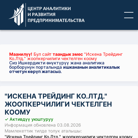
Маанилүү!
Бул сайт
таандык эмес
"Искена Трейдинг
Ко.Лтд." жоопкерчилиги чектелген коому
Сиз Ишкердикти өнүктүрүү жана аналитика
борборунун порталында
ишкананын аналитикалык
отчетун көрүп жатасыз
.
"ИСКЕНА ТРЕЙДИНГ КО.ЛТД."
ЖООПКЕРЧИЛИГИ ЧЕКТЕЛГЕН
КООМУ
✓ Активдүү уюштуруу
Информация обновлена 03.08.2026
Мамлекеттик тилде толук аталышы:
"Искена Трейдинг Ко.Лтд." жоопкерчилиги чектелген коому