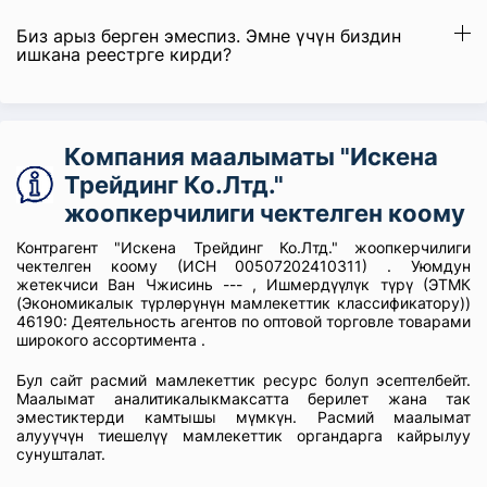
Биз арыз берген эмеспиз. Эмне үчүн биздин
ишкана реестрге кирди?
Компания маалыматы "Искена
Трейдинг Ко.Лтд."
жоопкерчилиги чектелген коому
Контрагент "Искена Трейдинг Ко.Лтд." жоопкерчилиги
чектелген коому (ИСН 00507202410311) . Уюмдун
жетекчиси Ван Чжисинь --- , Ишмердүүлүк түрү (ЭТМК
(Экономикалык түрлөрүнүн мамлекеттик классификатору))
46190: Деятельность агентов по оптовой торговле товарами
широкого ассортимента .
Бул сайт расмий мамлекеттик ресурс болуп эсептелбейт.
Маалымат аналитикалыкмаксатта берилет жана так
эместиктерди камтышы мүмкүн. Расмий маалымат
алууүчүн тиешелүү мамлекеттик органдарга кайрылуу
сунушталат.