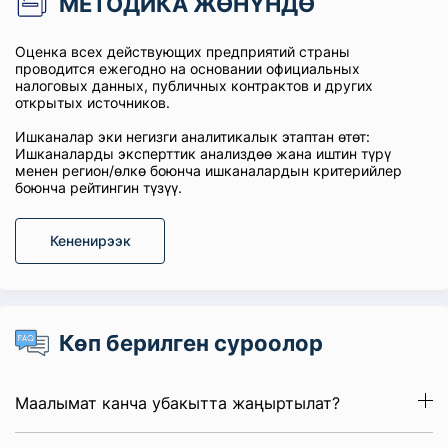
МЕТОДИКА ЖӨНҮНДӨ
Оценка всех действующих предприятий страны
проводится ежегодно на основании официальных
налоговых данных, публичных контрактов и других
открытых источников.
Ишканалар эки негизги аналитикалык этаптан өтөт:
Ишканаларды эксперттик анализдөө жана иштин түрү
менен регион/өлкө боюнча ишканалардын критерийлер
боюнча рейтингин түзүү.
Кененирээк
Көп берилген суроолор
Маалымат канча убакытта жаңыртылат?