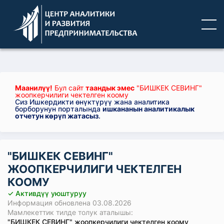
Маанилүү!
Бул сайт
таандык эмес
"БИШКЕК СЕВИНГ"
жоопкерчилиги чектелген коому
Сиз Ишкердикти өнүктүрүү жана аналитика
борборунун порталында
ишкананын аналитикалык
отчетун көрүп жатасыз
.
"БИШКЕК СЕВИНГ"
ЖООПКЕРЧИЛИГИ ЧЕКТЕЛГЕН
КООМУ
✓ Активдүү уюштуруу
Информация обновлена 03.08.2026
Мамлекеттик тилде толук аталышы:
"БИШКЕК СЕВИНГ" жоопкерчилиги чектелген коому