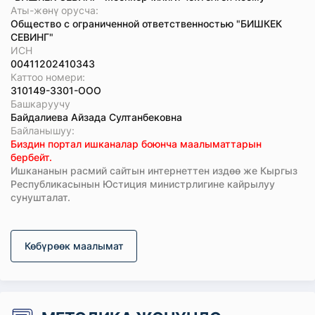
Аты-жөнү орусча:
Общество с ограниченной ответственностью "БИШКЕК
СЕВИНГ"
ИСН
00411202410343
Каттоо номери:
310149-3301-ООО
Башкаруучу
Байдалиева Айзада Султанбековна
Байланышуу:
Биздин портал ишканалар боюнча маалыматтарын
бербейт.
Ишкананын расмий сайтын интернеттен издөө же Кыргыз
Республикасынын Юстиция министрлигине кайрылуу
сунушталат.
Көбүрөөк маалымат