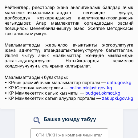
Рейтингдер, реестрлер жана аналитикалык баллдар ачык
мамлекеттикмаалыматтардын негизинде түзүлүп,
долбоордун көзкарандысыз аналитикалыкпозициясын
чагылдырат. Алар мамлекеттик органдардын расмий
позициясы мененбайланыштуу эмес. Эсептөө методикасы
такталышы мүмкүн.
Маалыматтарды жарыялоо ачыктыкты жогорулатууга
жана адилеттүү атаандаштыктыөнүктүрүүгө багытталган.
Иштеп чыгуу ачык маалыматтар жөнүндө мыйзамдын
алкагындажүргүзүлөт. Натыйжаларды чечмелөө
колдонуучунун ыктыярына калтырылат.
Маалыматтардын булактары:
• КРнин расмий ачык маалыматтар порталы —
data.gov.kg
• КР Юстиция министрлиги —
online.minjust.gov.kg
• КР Мамлекеттик салык кызматы —
budget.okmot.kg
• КР Мамлекеттик сатып алуулар порталы —
zakupki.gov.kg
Башка уюмду табуу