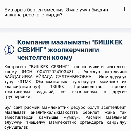
Биз арыз берген эмеспиз. Эмне үчүн биздин
ишкана реестрге кирди?
Компания маалыматы "БИШКЕК
СЕВИНГ" жоопкерчилиги
чектелген коому
Контрагент "БИШКЕК СЕВИНГ" жоопкерчилиги чектелген
коому (ИСН 00411202410343) . Уюмдун жетекчиси
БАЙДАЛИЕВА АЙЗАДА СУЛТАНБЕКОВНА , Ишмердүүлүк
түрү (ЭТМК (Экономикалык түрлөрүнүн мамлекеттик
классификатору)) 13990: Производство прочих
текстильных изделий, не включенных в другие
группировки .
Бул сайт расмий мамлекеттик ресурс болуп эсептелбейт.
Маалымат аналитикалыкмаксатта берилет жана так
эместиктерди камтышы мүмкүн. Расмий маалымат
алууүчүн тиешелүү мамлекеттик органдарга кайрылуу
сунушталат.