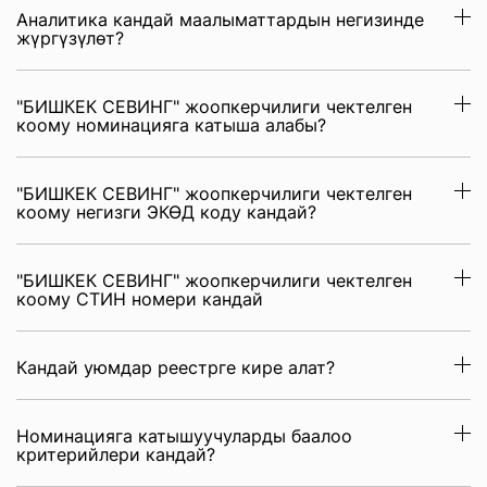
Аналитика кандай маалыматтардын негизинде
жүргүзүлөт?
"БИШКЕК СЕВИНГ" жоопкерчилиги чектелген
коому номинацияга катыша алабы?
"БИШКЕК СЕВИНГ" жоопкерчилиги чектелген
коому негизги ЭКӨД коду кандай?
"БИШКЕК СЕВИНГ" жоопкерчилиги чектелген
коому СТИН номери кандай
Кандай уюмдар реестрге кире алат?
Номинацияга катышуучуларды баалоо
критерийлери кандай?