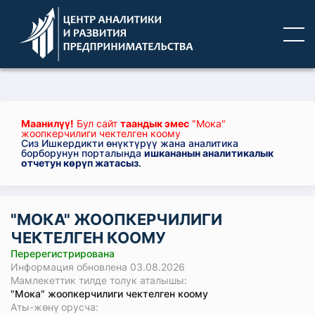
Маанилүү!
Бул сайт
таандык эмес
"Мока"
жоопкерчилиги чектелген коому
Сиз Ишкердикти өнүктүрүү жана аналитика
борборунун порталында
ишкананын аналитикалык
отчетун көрүп жатасыз
.
"МОКА" ЖООПКЕРЧИЛИГИ
ЧЕКТЕЛГЕН КООМУ
Перерегистрирована
Информация обновлена 03.08.2026
Мамлекеттик тилде толук аталышы:
"Мока" жоопкерчилиги чектелген коому
Аты-жөнү орусча: