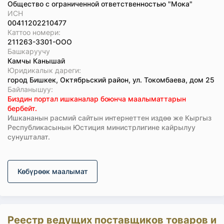
Общество с ограниченной ответственностью "Мока"
ИСН
00411202210477
Каттоо номери:
211263-3301-ООО
Башкаруучу
Камчы Канышай
Юридикалык дареги:
город Бишкек, Октябрьский район, ул. Токомбаева, дом 25
Байланышуу:
Биздин портал ишканалар боюнча маалыматтарын
бербейт.
Ишкананын расмий сайтын интернеттен издөө же Кыргыз
Республикасынын Юстиция министрлигине кайрылуу
сунушталат.
Көбүрөөк маалымат
Реестр ведущих поставщиков товаров и