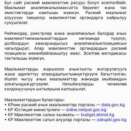
Бул сайт расмий мамлекеттик ресурс болуп эсептелбейт.
Маалымат аналитикалыкмаксатта берилет жана так
эместиктерди камтышы мүмкүн. Расмий маалымат
алууүчүн тиешелүү мамлекеттик органдарга кайрылуу
сунушталат.
Рейтингдер, реестрлер жана аналитикалык баллдар ачык
мамлекеттикмаалыматтардын негизинде түзүлүп,
долбоордун көзкарандысыз аналитикалыкпозициясын
чагылдырат. Алар мамлекеттик органдардын расмий
позициясы мененбайланыштуу эмес. Эсептөө методикасы
такталышы мүмкүн.
Маалыматтарды жарыялоо ачыктыкты жогорулатууга
жана адилеттүү атаандаштыктыөнүктүрүүгө багытталган.
Иштеп чыгуу ачык маалыматтар жөнүндө мыйзамдын
алкагындажүргүзүлөт. Натыйжаларды чечмелөө
колдонуучунун ыктыярына калтырылат.
Маалыматтардын булактары:
• КРнин расмий ачык маалыматтар порталы —
data.gov.kg
• КР Юстиция министрлиги —
online.minjust.gov.kg
• КР Мамлекеттик салык кызматы —
budget.okmot.kg
• КР Мамлекеттик сатып алуулар порталы —
zakupki.gov.kg