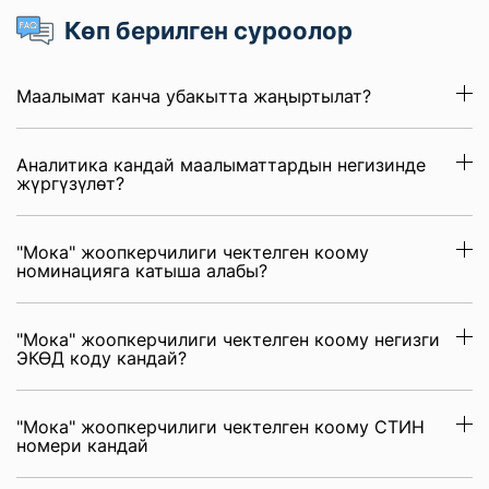
Көп берилген суроолор
Маалымат канча убакытта жаңыртылат?
Аналитика кандай маалыматтардын негизинде
жүргүзүлөт?
"Мока" жоопкерчилиги чектелген коому
номинацияга катыша алабы?
"Мока" жоопкерчилиги чектелген коому негизги
ЭКӨД коду кандай?
"Мока" жоопкерчилиги чектелген коому СТИН
номери кандай