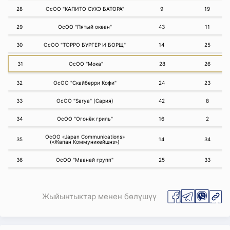
28
ОсОО "КАПИТО СУХЭ БАТОРА"
9
19
29
ОсОО "Пятый океан"
43
11
30
ОсОО "ТОРРО БУРГЕР И БОРЩ"
14
25
31
ОсОО "Мока"
28
26
32
ОсОО "Скайберри Кофи"
24
23
33
ОсОО "Sarya" (Сария)
42
8
34
ОсОО "Огонёк гриль"
16
2
ОсОО «Japan Communications»
35
14
34
(«Жапан Коммуникейшнз»)
36
ОсОО "Маанай групп"
25
33
Жыйынтыктар менен бөлүшүү