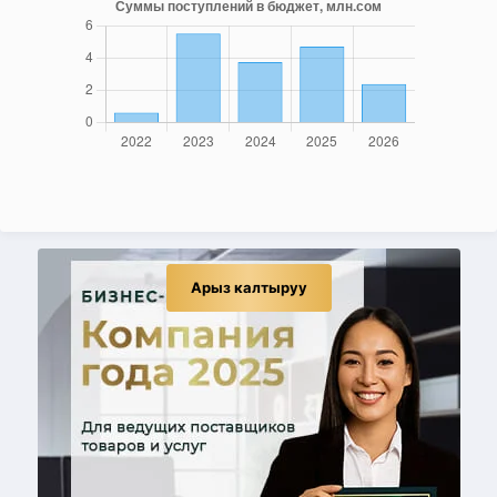
Арыз калтыруу