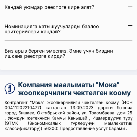
Кандай уюмдар реестрге кире алат?
Номинацияга катышуучуларды баалоо
критерийлери кандай?
Биз арыз берген эмеспиз. Эмне үчүн биздин
ишкана реестрге кирди?
Компания маалыматы "Мока"
жоопкерчилиги чектелген коому
Контрагент "Мока" жоопкерчилиги чектелген коому (ИСН
00411202210477) катталган 13.09.2023 дареги боюнча
город Бишкек, Октябрьский район, ул. Токомбаева, дом 25
. Уюмдун жетекчиси Камчы Канышай , Ишмердүүлүк түрү
(ЭТМК (Экономикалык түрлөрүнүн мамлекеттик
классификатору)) 56300: Предоставление услуг барами .