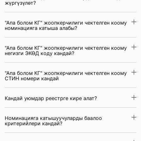
жүргүзүлөт?
"Апа болом КГ" жоопкерчилиги чектелген коому
номинацияга катыша алабы?
"Апа болом КГ" жоопкерчилиги чектелген коому
негизги ЭКӨД коду кандай?
"Апа болом КГ" жоопкерчилиги чектелген коому
СТИН номери кандай
Кандай уюмдар реестрге кире алат?
Номинацияга катышуучуларды баалоо
критерийлери кандай?