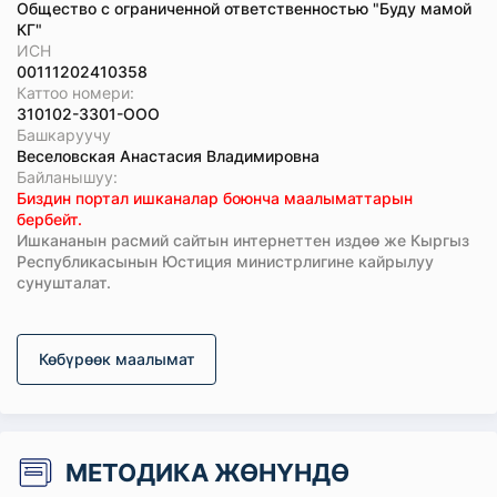
Общество с ограниченной ответственностью "Буду мамой
КГ"
ИСН
00111202410358
Каттоо номери:
310102-3301-ООО
Башкаруучу
Веселовская Анастасия Владимировна
Байланышуу:
Биздин портал ишканалар боюнча маалыматтарын
бербейт.
Ишкананын расмий сайтын интернеттен издөө же Кыргыз
Республикасынын Юстиция министрлигине кайрылуу
сунушталат.
Көбүрөөк маалымат
МЕТОДИКА ЖӨНҮНДӨ