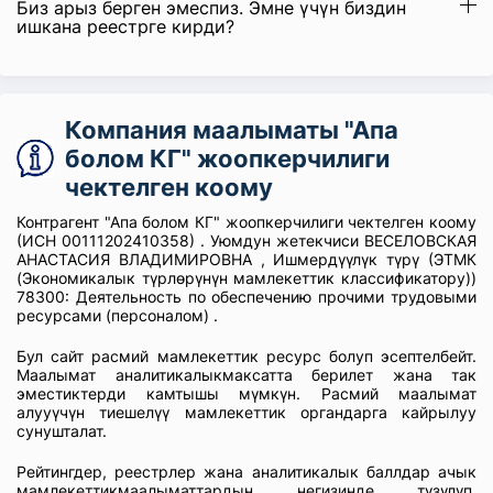
Биз арыз берген эмеспиз. Эмне үчүн биздин
ишкана реестрге кирди?
Компания маалыматы "Апа
болом КГ" жоопкерчилиги
чектелген коому
Контрагент "Апа болом КГ" жоопкерчилиги чектелген коому
(ИСН 00111202410358) . Уюмдун жетекчиси ВЕСЕЛОВСКАЯ
АНАСТАСИЯ ВЛАДИМИРОВНА , Ишмердүүлүк түрү (ЭТМК
(Экономикалык түрлөрүнүн мамлекеттик классификатору))
78300: Деятельность по обеспечению прочими трудовыми
ресурсами (персоналом) .
Бул сайт расмий мамлекеттик ресурс болуп эсептелбейт.
Маалымат аналитикалыкмаксатта берилет жана так
эместиктерди камтышы мүмкүн. Расмий маалымат
алууүчүн тиешелүү мамлекеттик органдарга кайрылуу
сунушталат.
Рейтингдер, реестрлер жана аналитикалык баллдар ачык
мамлекеттикмаалыматтардын негизинде түзүлүп,