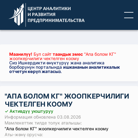
Маанилүү!
Бул сайт
таандык эмес
"Апа болом КГ"
жоопкерчилиги чектелген коому
Сиз Ишкердикти өнүктүрүү жана аналитика
борборунун порталында
ишкананын аналитикалык
отчетун көрүп жатасыз
.
"АПА БОЛОМ КГ" ЖООПКЕРЧИЛИГИ
ЧЕКТЕЛГЕН КООМУ
✓ Активдүү уюштуруу
Информация обновлена 03.08.2026
Мамлекеттик тилде толук аталышы:
"Апа болом КГ" жоопкерчилиги чектелген коому
Аты-жөнү орусча: