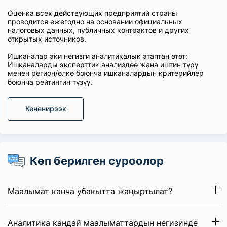
Оценка всех действующих предприятий страны
проводится ежегодно на основании официальных
налоговых данных, публичных контрактов и других
открытых источников.
Ишканалар эки негизги аналитикалык этаптан өтөт:
Ишканаларды эксперттик анализдөө жана иштин түрү
менен регион/өлкө боюнча ишканалардын критерийлер
боюнча рейтингин түзүү.
Кененирээк
Көп берилген суроолор
Маалымат канча убакытта жаңыртылат?
Аналитика кандай маалыматтардын негизинде