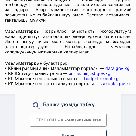
долбоордун көзкарандысыз аналитикалыкпозициясын
чагылдырат. Алар мамлекеттик органдардын расмий
позициясы мененбайланыштуу эмес. Эсептөө методикасы
такталышы мүмкүн.
Маалыматтарды жарыялоо ачыктыкты жогорулатууга
жана адилеттүү атаандаштыктыөнүктүрүүгө багытталган.
Иштеп чыгуу ачык маалыматтар жөнүндө мыйзамдын
алкагындажүргүзүлөт. Натыйжаларды чечмелөө
колдонуучунун ыктыярына калтырылат.
Маалыматтардын булактары:
• КРнин расмий ачык маалыматтар порталы —
data.gov.kg
• КР Юстиция министрлиги —
online.minjust.gov.kg
• КР Мамлекеттик салык кызматы —
budget.okmot.kg
• КР Мамлекеттик сатып алуулар порталы —
zakupki.gov.kg
Башка уюмду табуу
Издөө