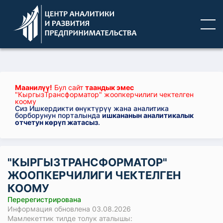
Маанилүү!
Бул сайт
таандык эмес
"КыргызТрансформатор" жоопкерчилиги чектелген
коому
Сиз Ишкердикти өнүктүрүү жана аналитика
борборунун порталында
ишкананын аналитикалык
отчетун көрүп жатасыз
.
"КЫРГЫЗТРАНСФОРМАТОР"
ЖООПКЕРЧИЛИГИ ЧЕКТЕЛГЕН
КООМУ
Перерегистрирована
Информация обновлена 03.08.2026
Мамлекеттик тилде толук аталышы: