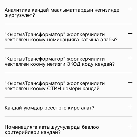
Аналитика кандай маалыматтардын негизинде
жүргүзүлөт?
"КыргызТрансформатор" жоопкерчилиги
чектелген коому номинацияга катыша алабы?
"КыргызТрансформатор" жоопкерчилиги
чектелген коому негизги ЭКӨД коду кандай?
"КыргызТрансформатор" жоопкерчилиги
чектелген коому СТИН номери кандай
Кандай уюмдар реестрге кире алат?
Номинацияга катышуучуларды баалоо
критерийлери кандай?