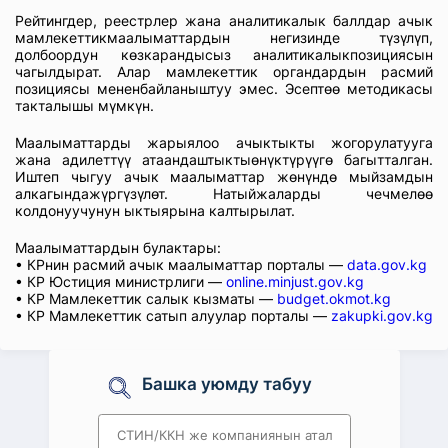
Рейтингдер, реестрлер жана аналитикалык баллдар ачык
мамлекеттикмаалыматтардын негизинде түзүлүп,
долбоордун көзкарандысыз аналитикалыкпозициясын
чагылдырат. Алар мамлекеттик органдардын расмий
позициясы мененбайланыштуу эмес. Эсептөө методикасы
такталышы мүмкүн.
Маалыматтарды жарыялоо ачыктыкты жогорулатууга
жана адилеттүү атаандаштыктыөнүктүрүүгө багытталган.
Иштеп чыгуу ачык маалыматтар жөнүндө мыйзамдын
алкагындажүргүзүлөт. Натыйжаларды чечмелөө
колдонуучунун ыктыярына калтырылат.
Маалыматтардын булактары:
• КРнин расмий ачык маалыматтар порталы —
data.gov.kg
• КР Юстиция министрлиги —
online.minjust.gov.kg
• КР Мамлекеттик салык кызматы —
budget.okmot.kg
• КР Мамлекеттик сатып алуулар порталы —
zakupki.gov.kg
Башка уюмду табуу