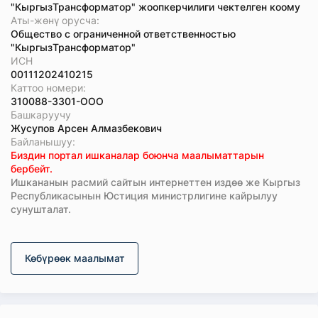
"КыргызТрансформатор" жоопкерчилиги чектелген коому
Аты-жөнү орусча:
Общество с ограниченной ответственностью
"КыргызТрансформатор"
ИСН
00111202410215
Каттоо номери:
310088-3301-ООО
Башкаруучу
Жусупов Арсен Алмазбекович
Байланышуу:
Биздин портал ишканалар боюнча маалыматтарын
бербейт.
Ишкананын расмий сайтын интернеттен издөө же Кыргыз
Республикасынын Юстиция министрлигине кайрылуу
сунушталат.
Көбүрөөк маалымат