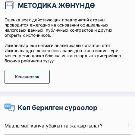
МЕТОДИКА ЖӨНҮНДӨ
Оценка всех действующих предприятий страны
проводится ежегодно на основании официальных
налоговых данных, публичных контрактов и других
открытых источников.
Ишканалар эки негизги аналитикалык этаптан өтөт:
Ишканаларды эксперттик анализдөө жана иштин түрү
менен регион/өлкө боюнча ишканалардын критерийлер
боюнча рейтингин түзүү.
Кененирээк
Көп берилген суроолор
Маалымат канча убакытта жаңыртылат?