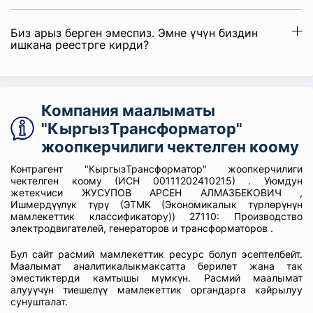
Биз арыз берген эмеспиз. Эмне үчүн биздин
ишкана реестрге кирди?
Компания маалыматы
"КыргызТрансформатор"
жоопкерчилиги чектелген коому
Контрагент "КыргызТрансформатор" жоопкерчилиги
чектелген коому (ИСН 00111202410215) . Уюмдун
жетекчиси ЖУСУПОВ АРСЕН АЛМАЗБЕКОВИЧ ,
Ишмердүүлүк түрү (ЭТМК (Экономикалык түрлөрүнүн
мамлекеттик классификатору)) 27110: Производство
электродвигателей, генераторов и трансформаторов .
Бул сайт расмий мамлекеттик ресурс болуп эсептелбейт.
Маалымат аналитикалыкмаксатта берилет жана так
эместиктерди камтышы мүмкүн. Расмий маалымат
алууүчүн тиешелүү мамлекеттик органдарга кайрылуу
сунушталат.