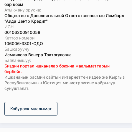
бар коом
Аты-жөнү орусча:
Общество с Дополнительной Ответственностью Ломбард
"Аида Центр Кредит"
ИСН
00106200910058
Каттоо номери:
106006-3301-ОДО
Башкаруучу
Исмаилова Венера Токтогуловна
Байланышуу:
Биздин портал ишканалар боюнча маалыматтарын
бербейт.
Ишкананын расмий сайтын интернеттен издөө же Кыргыз
Республикасынын Юстиция министрлигине кайрылуу
сунушталат.
Көбүрөөк маалымат