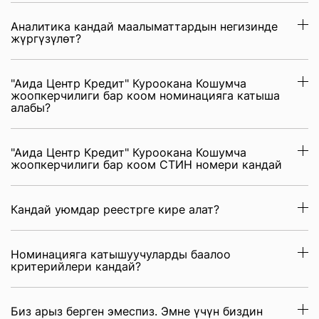
Аналитика кандай маалыматтардын негизинде
жүргүзүлөт?
"Аида Центр Кредит" Куроокана Кошумча
жоопкерчилиги бар коом номинацияга катыша
алабы?
"Аида Центр Кредит" Куроокана Кошумча
жоопкерчилиги бар коом СТИН номери кандай
Кандай уюмдар реестрге кире алат?
Номинацияга катышуучуларды баалоо
критерийлери кандай?
Биз арыз берген эмеспиз. Эмне үчүн биздин