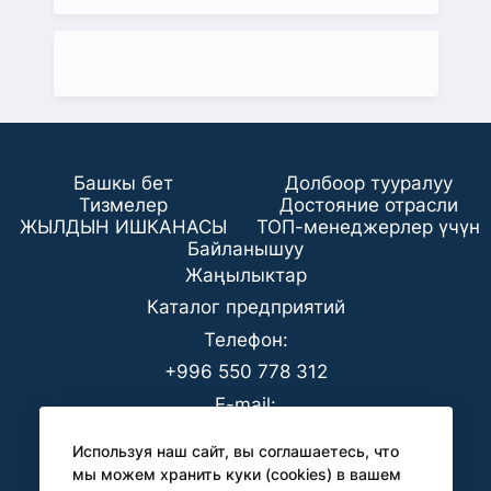
Башкы бет
Долбоор тууралуу
Тизмелер
Достояние отрасли
ЖЫЛДЫН ИШКАНАСЫ
ТОП-менеджерлер үчүн
Байланышуу
Жаңылыктар
Каталог предприятий
Телефон:
+996 550 778 312
E-mail:
office@analyt-kg.com
Используя наш сайт, вы соглашаетесь, что
БААК үчүн:
мы можем хранить куки (cookies) в вашем