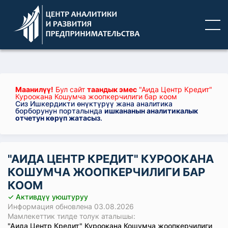
Маанилүү!
Бул сайт
таандык эмес
"Аида Центр Кредит"
Куроокана Кошумча жоопкерчилиги бар коом
Сиз Ишкердикти өнүктүрүү жана аналитика
борборунун порталында
ишкананын аналитикалык
отчетун көрүп жатасыз
.
"АИДА ЦЕНТР КРЕДИТ" КУРООКАНА
КОШУМЧА ЖООПКЕРЧИЛИГИ БАР
КООМ
✓ Активдүү уюштуруу
Информация обновлена 03.08.2026
Мамлекеттик тилде толук аталышы:
"Аида Центр Кредит" Куроокана Кошумча жоопкерчилиги