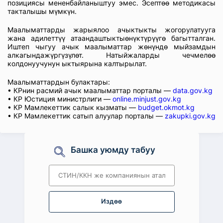
позициясы мененбайланыштуу эмес. Эсептөө методикасы
такталышы мүмкүн.
Маалыматтарды жарыялоо ачыктыкты жогорулатууга
жана адилеттүү атаандаштыктыөнүктүрүүгө багытталган.
Иштеп чыгуу ачык маалыматтар жөнүндө мыйзамдын
алкагындажүргүзүлөт. Натыйжаларды чечмелөө
колдонуучунун ыктыярына калтырылат.
Маалыматтардын булактары:
• КРнин расмий ачык маалыматтар порталы —
data.gov.kg
• КР Юстиция министрлиги —
online.minjust.gov.kg
• КР Мамлекеттик салык кызматы —
budget.okmot.kg
• КР Мамлекеттик сатып алуулар порталы —
zakupki.gov.kg
Башка уюмду табуу
Издөө