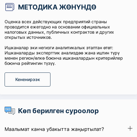
МЕТОДИКА ЖӨНҮНДӨ
Оценка всех действующих предприятий страны
проводится ежегодно на основании официальных
налоговых данных, публичных контрактов и других
открытых источников.
Ишканалар эки негизги аналитикалык этаптан өтөт:
Ишканаларды эксперттик анализдөө жана иштин түрү
менен регион/өлкө боюнча ишканалардын критерийлер
боюнча рейтингин түзүү.
Кененирээк
Көп берилген суроолор
Маалымат канча убакытта жаңыртылат?