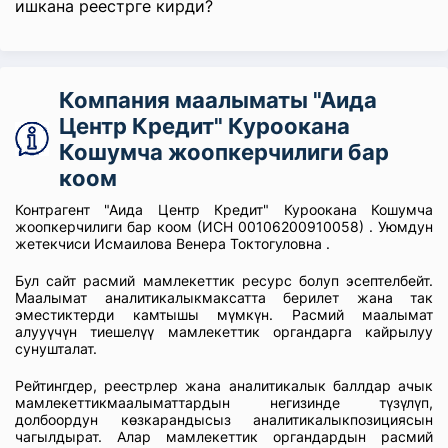
ишкана реестрге кирди?
Компания маалыматы "Аида
Центр Кредит" Куроокана
Кошумча жоопкерчилиги бар
коом
Контрагент "Аида Центр Кредит" Куроокана Кошумча
жоопкерчилиги бар коом (ИСН 00106200910058) . Уюмдун
жетекчиси Исмаилова Венера Токтогуловна .
Бул сайт расмий мамлекеттик ресурс болуп эсептелбейт.
Маалымат аналитикалыкмаксатта берилет жана так
эместиктерди камтышы мүмкүн. Расмий маалымат
алууүчүн тиешелүү мамлекеттик органдарга кайрылуу
сунушталат.
Рейтингдер, реестрлер жана аналитикалык баллдар ачык
мамлекеттикмаалыматтардын негизинде түзүлүп,
долбоордун көзкарандысыз аналитикалыкпозициясын
чагылдырат. Алар мамлекеттик органдардын расмий