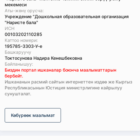
мекемеси
Аты-жөнү орусча:
Учреждение "Дошкольная образовательная организация
"Наристе бала"
ИСН
00103202110285
Каттоо номери:
195785-3303-У-е
Башкаруучу
Токтосунова Надира Кенешбековна
Байланышуу:
Биздин портал ишканалар боюнча маалыматтарын
бербейт.
Ишкананын расмий сайтын интернеттен издөө же Кыргыз
Республикасынын Юстиция министрлигине кайрылуу
сунушталат.
Көбүрөөк маалымат