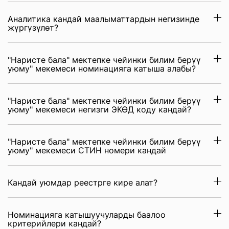
Аналитика кандай маалыматтардын негизинде
жүргүзүлөт?
"Наристе бала" мектепке чейинки билим берүү
уюму" мекемеси номинацияга катыша алабы?
"Наристе бала" мектепке чейинки билим берүү
уюму" мекемеси негизги ЭКӨД коду кандай?
"Наристе бала" мектепке чейинки билим берүү
уюму" мекемеси СТИН номери кандай
Кандай уюмдар реестрге кире алат?
Номинацияга катышуучуларды баалоо
критерийлери кандай?