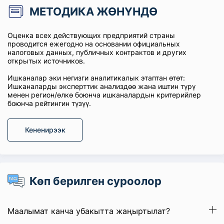
МЕТОДИКА ЖӨНҮНДӨ
Оценка всех действующих предприятий страны
проводится ежегодно на основании официальных
налоговых данных, публичных контрактов и других
открытых источников.
Ишканалар эки негизги аналитикалык этаптан өтөт:
Ишканаларды эксперттик анализдөө жана иштин түрү
менен регион/өлкө боюнча ишканалардын критерийлер
боюнча рейтингин түзүү.
Кененирээк
Көп берилген суроолор
Маалымат канча убакытта жаңыртылат?