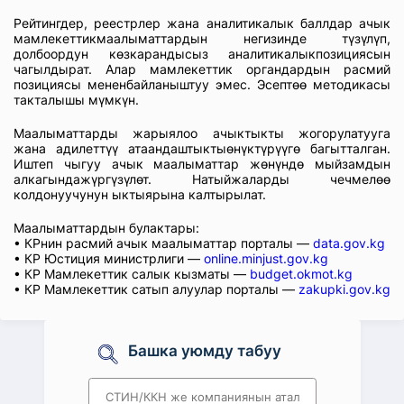
Рейтингдер, реестрлер жана аналитикалык баллдар ачык
мамлекеттикмаалыматтардын негизинде түзүлүп,
долбоордун көзкарандысыз аналитикалыкпозициясын
чагылдырат. Алар мамлекеттик органдардын расмий
позициясы мененбайланыштуу эмес. Эсептөө методикасы
такталышы мүмкүн.
Маалыматтарды жарыялоо ачыктыкты жогорулатууга
жана адилеттүү атаандаштыктыөнүктүрүүгө багытталган.
Иштеп чыгуу ачык маалыматтар жөнүндө мыйзамдын
алкагындажүргүзүлөт. Натыйжаларды чечмелөө
колдонуучунун ыктыярына калтырылат.
Маалыматтардын булактары:
• КРнин расмий ачык маалыматтар порталы —
data.gov.kg
• КР Юстиция министрлиги —
online.minjust.gov.kg
• КР Мамлекеттик салык кызматы —
budget.okmot.kg
• КР Мамлекеттик сатып алуулар порталы —
zakupki.gov.kg
Башка уюмду табуу