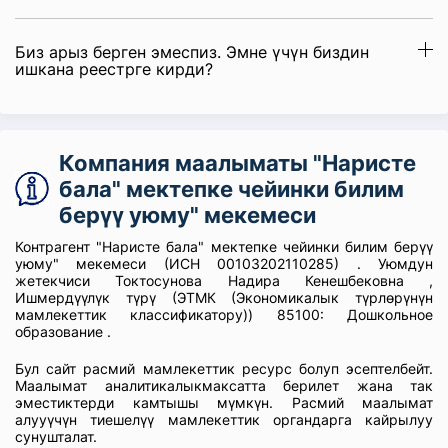
Биз арыз берген эмеспиз. Эмне үчүн биздин
ишкана реестрге кирди?
Компания маалыматы "Наристе
бала" мектепке чейинки билим
берүү уюму" мекемеси
Контрагент "Наристе бала" мектепке чейинки билим берүү
уюму" мекемеси (ИСН 00103202110285) . Уюмдун
жетекчиси Токтосунова Надира Кенешбековна ,
Ишмердүүлүк түрү (ЭТМК (Экономикалык түрлөрүнүн
мамлекеттик классификатору)) 85100: Дошкольное
образование .
Бул сайт расмий мамлекеттик ресурс болуп эсептелбейт.
Маалымат аналитикалыкмаксатта берилет жана так
эместиктерди камтышы мүмкүн. Расмий маалымат
алууүчүн тиешелүү мамлекеттик органдарга кайрылуу
сунушталат.