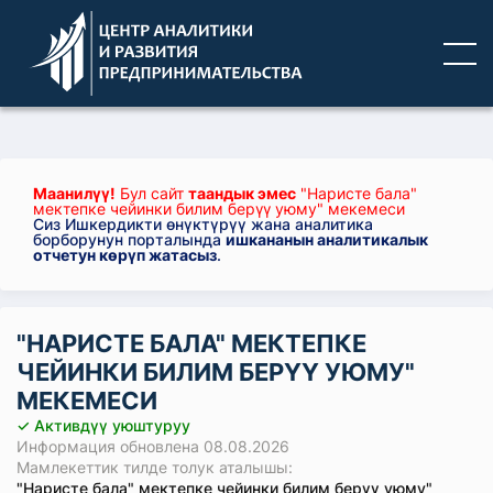
Маанилүү!
Бул сайт
таандык эмес
"Наристе бала"
мектепке чейинки билим берүү уюму" мекемеси
Сиз Ишкердикти өнүктүрүү жана аналитика
борборунун порталында
ишкананын аналитикалык
отчетун көрүп жатасыз
.
"НАРИСТЕ БАЛА" МЕКТЕПКЕ
ЧЕЙИНКИ БИЛИМ БЕРҮҮ УЮМУ"
МЕКЕМЕСИ
✓ Активдүү уюштуруу
Информация обновлена 08.08.2026
Мамлекеттик тилде толук аталышы:
"Наристе бала" мектепке чейинки билим берүү уюму"