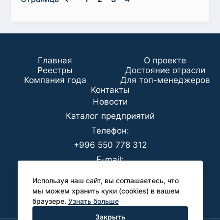
Главная
О проекте
Реестры
Достояние отрасли
Компания года
Для топ-менеджеров
Koнтaкты
Новости
Каталог предприятий
Телефон:
+996 550 778 312
E-mail:
office@analyt-kg.com
Используя наш сайт, вы соглашаетесь, что
Для СМИ:
мы можем хранить куки (cookies) в вашем
браузере.
Узнать больше
pr@analyt-kg.com
Закрыть