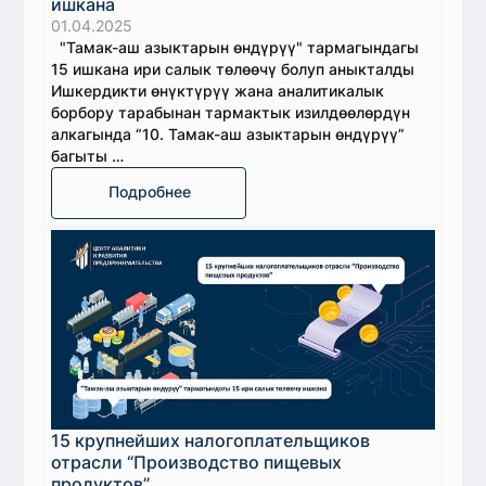
ишкана
01.04.2025
"Тамак-аш азыктарын өндүрүү" тармагындагы
15 ишкана ири салык төлөөчү болуп аныкталды
Ишкердикти өнүктүрүү жана аналитикалык
борбору тарабынан тармактык изилдөөлөрдүн
алкагында “10. Тамак-аш азыктарын өндүрүү”
багыты …
Подробнее
15 крупнейших налогоплательщиков
отрасли “Производство пищевых
продуктов”