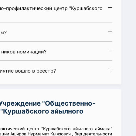
о-профилактический центр "Куршабского
ры?
стников номинации?
риятие вошло в реестр?
 Учреждение "Общественно-
 "Куршабского айылного
актический центр "Куршабского айылного аймака"
зации Аширов Нурмамат Кыязович , Вид деятельности