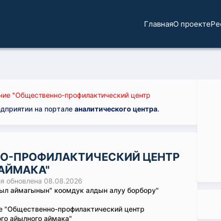
Главная
О проекте
Ре
ие "Общественно-профилактический центр
едприятии на портале
аналитического центра
.
НО-ПРОФИЛАКТИЧЕСКИЙ ЦЕНТР
АЙМАКА"
 обновлена 08.08.2026
ыл аймагынын" коомдук алдын алуу борбору"
е "Общественно-профилактический центр
го айылного аймака"