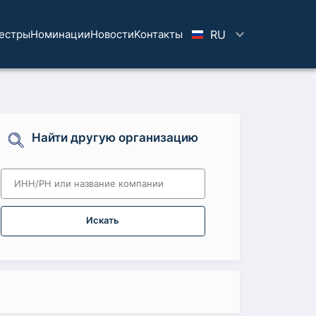
естры
Номинации
Новости
Koнтaкты
RU
Найти другую организацию
Искать