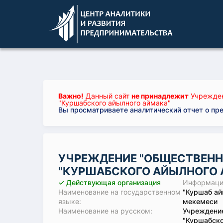
Важно!
Данный сайт
не принадлежит
Учрежден
"Куршабского айылного аймака"
Вы просматриваете аналитический отчет о пр
УЧРЕЖДЕНИЕ "ОБЩЕСТВЕН
"КУРШАБСКОГО АЙЫЛНОГО 
✓ Действующая организация
Информация
Наименование на государственном
"Куршаб ай
языке:
мекемеси
Наименование на русском:
Учреждени
"Куршабско