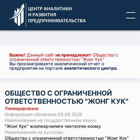
Важно!
Данный сайт
не принадлежит
Общество с
ограниченной ответственностью "Жонг Кук"
Вы просматриваете аналитический отчет о
предприятии на портале
аналитического центра
.
ОБЩЕСТВО С ОГРАНИЧЕННОЙ
ОТВЕТСТВЕННОСТЬЮ "ЖОНГ КУК"
Ликвидирована
Информация обновлена 08.08.2026
Наименование на государственном языке:
"Жонг Кук" жоопкерчилиги чектелген коому
Наименование на русском:
Общество с ограниченной ответственностью "Жонг Кук"