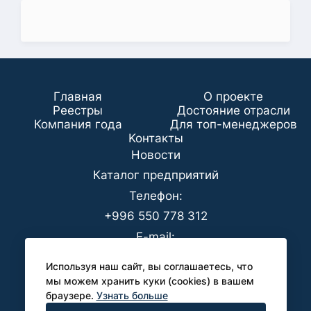
Главная
О проекте
Реестры
Достояние отрасли
Компания года
Для топ-менеджеров
Koнтaкты
Новости
Каталог предприятий
Телефон:
+996 550 778 312
E-mail:
office@analyt-kg.com
Используя наш сайт, вы соглашаетесь, что
Для СМИ:
мы можем хранить куки (cookies) в вашем
браузере.
Узнать больше
pr@analyt-kg.com