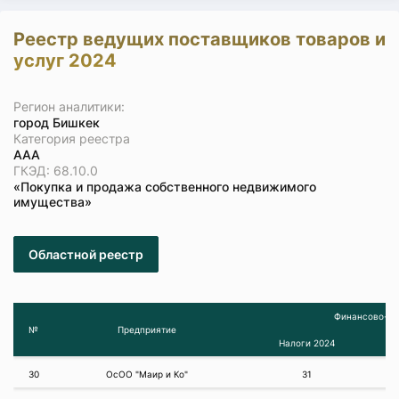
Реестр ведущих поставщиков товаров и
услуг 2024
Регион аналитики:
город Бишкек
Категория реестра
ААА
ГКЭД: 68.10.0
«Покупка и продажа собственного недвижимого
имущества»
Областной реестр
Финансово-эк
№
Предприятие
Налоги 2024
30
ОсОО "Маир и Ко"
31