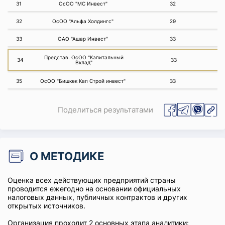
31
ОсОО "МС Инвест"
32
32
ОсОО "Альфа Холдингс"
29
33
ОАО "Ашар Инвест"
33
Представ. ОсОО "Капитальный
34
33
Вклад"
35
ОсОО "Бишкек Кап Строй инвест"
33
Поделиться результатами
О МЕТОДИКЕ
Оценка всех действующих предприятий страны
проводится ежегодно на основании официальных
налоговых данных, публичных контрактов и других
открытых источников.
Организация проходит 2 основных этапа аналитики: