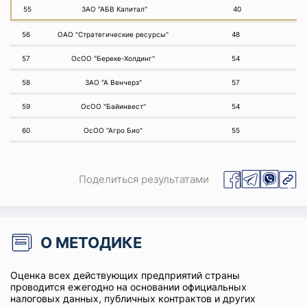
55
ЗАО "АБВ Капитал"
40
56
ОАО "Стратегические ресурсы"
48
57
ОсОО "Береке-Холдинг"
54
58
ЗАО "А Венчерз"
57
59
ОсОО "Байинвест"
54
60
ОсОО "Агро Био"
55
Поделиться результатами
О МЕТОДИКЕ
Оценка всех действующих предприятий страны
проводится ежегодно на основании официальных
налоговых данных, публичных контрактов и других