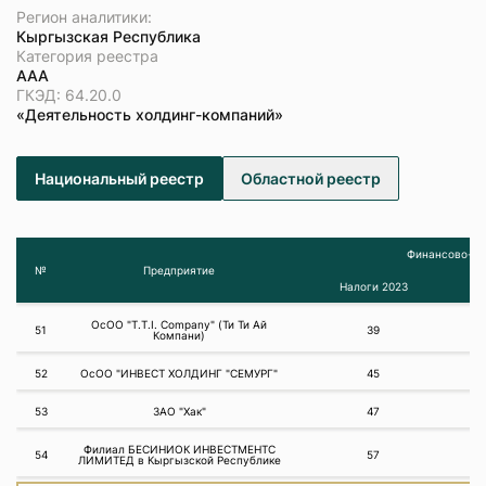
Регион аналитики:
Кыргызская Республика
Категория реестра
ААА
ГКЭД: 64.20.0
«Деятельность холдинг-компаний»
Национальный реестр
Областной реестр
Финансово-эк
№
Предприятие
Налоги 2023
ОсОО "T.T.I. Company" (Ти Ти Ай
51
39
Компани)
52
ОсОО "ИНВЕСТ ХОЛДИНГ "СЕМУРГ"
45
53
ЗАО "Хак"
47
Филиал БЕСИНИОК ИНВЕСТМЕНТС
54
57
ЛИМИТЕД в Кыргызской Республике